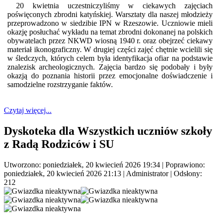
20 kwietnia uczestniczyliśmy w ciekawych zajęciach
poświęconych zbrodni katyńskiej. Warsztaty dla naszej młodzieży
przeprowadzono w siedzibie IPN w Rzeszowie. Uczniowie mieli
okazję posłuchać wykładu na temat zbrodni dokonanej na polskich
obywatelach przez NKWD wiosną 1940 r. oraz obejrzeć ciekawy
materiał ikonograficzny. W drugiej części zajęć chętnie wcielili się
w śledczych, których celem była identyfikacja ofiar na podstawie
znalezisk archeologicznych. Zajęcia bardzo się podobały i były
okazją do poznania historii przez emocjonalne doświadczenie i
samodzielne rozstrzyganie faktów.
Czytaj więcej...
Dyskoteka dla Wszystkich uczniów szkoły
z Radą Rodziców i SU
Utworzono: poniedziałek, 20 kwiecień 2026 19:34
|
Poprawiono:
poniedziałek, 20 kwiecień 2026 21:13
|
Administrator
| Odsłony:
212