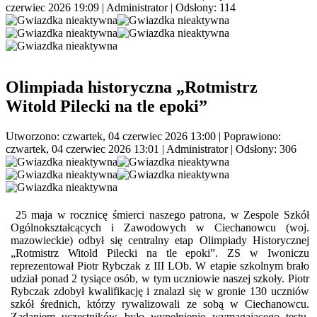
czerwiec 2026 19:09
|
Administrator
| Odsłony: 114
Olimpiada historyczna „Rotmistrz
Witold Pilecki na tle epoki”
Utworzono: czwartek, 04 czerwiec 2026 13:00
|
Poprawiono:
czwartek, 04 czerwiec 2026 13:01
|
Administrator
| Odsłony: 306
25 maja w rocznicę śmierci naszego patrona, w Zespole Szkół
Ogólnokształcących i Zawodowych w Ciechanowcu (woj.
mazowieckie) odbył się centralny etap Olimpiady Historycznej
„Rotmistrz Witold Pilecki na tle epoki”. ZS w Iwoniczu
reprezentował Piotr Rybczak z III LOb. W etapie szkolnym brało
udział ponad 2 tysiące osób, w tym uczniowie naszej szkoły. Piotr
Rybczak zdobył kwalifikację i znalazł się w gronie 130 uczniów
szkół średnich, którzy rywalizowali ze sobą w Ciechanowcu.
Zadaniem uczestników było wypełnienie wymagającego testu,