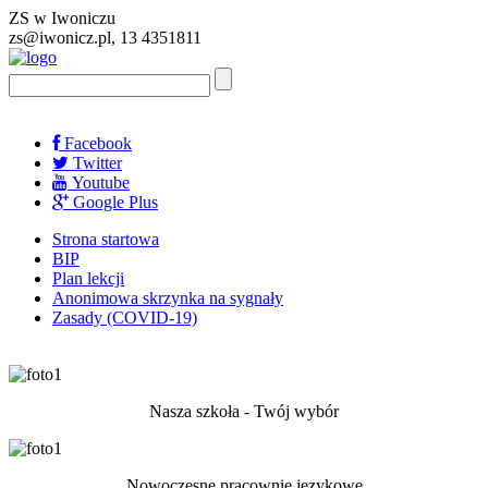
ZS w Iwoniczu
zs@iwonicz.pl, 13 4351811
Facebook
Twitter
Youtube
Google Plus
Strona startowa
BIP
Plan lekcji
Anonimowa skrzynka na sygnały
Zasady (COVID-19)
Nasza szkoła - Twój wybór
Nowoczesne pracownie językowe