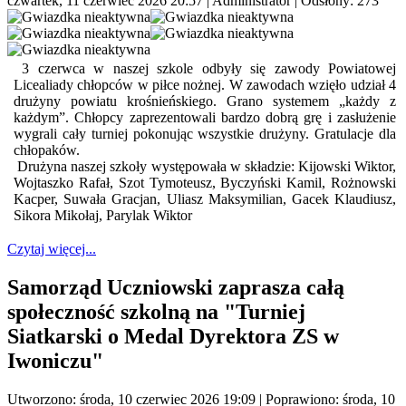
czwartek, 11 czerwiec 2026 20:57
|
Administrator
| Odsłony: 273
3 czerwca w naszej szkole odbyły się zawody Powiatowej
Licealiady chłopców w piłce nożnej. W zawodach wzięło udział 4
drużyny powiatu krośnieńskiego. Grano systemem „każdy z
każdym”. Chłopcy zaprezentowali bardzo dobrą grę i zasłużenie
wygrali cały turniej pokonując wszystkie drużyny. Gratulacje dla
chłopaków.
Drużyna naszej szkoły występowała w składzie: Kijowski Wiktor,
Wojtaszko Rafał, Szot Tymoteusz, Byczyński Kamil, Rożnowski
Kacper, Suwała Gracjan, Uliasz Maksymilian, Gacek Klaudiusz,
Sikora Mikołaj, Parylak Wiktor
Czytaj więcej...
Samorząd Uczniowski zaprasza całą
społeczność szkolną na "Turniej
Siatkarski o Medal Dyrektora ZS w
Iwoniczu"
Utworzono: środa, 10 czerwiec 2026 19:09
|
Poprawiono: środa, 10