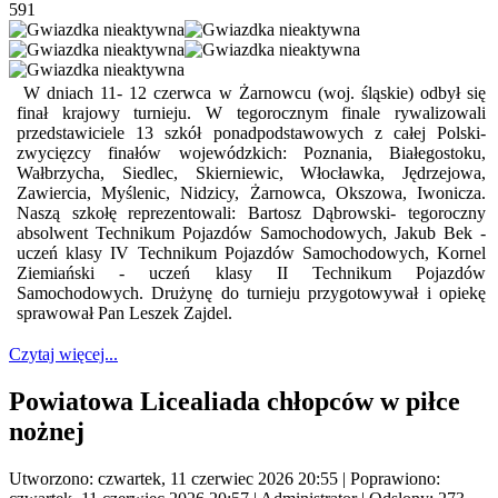
591
W dniach 11- 12 czerwca w Żarnowcu (woj. śląskie) odbył się
finał krajowy turnieju. W tegorocznym finale rywalizowali
przedstawiciele 13 szkół ponadpodstawowych z całej Polski-
zwycięzcy finałów wojewódzkich: Poznania, Białegostoku,
Wałbrzycha, Siedlec, Skierniewic, Włocławka, Jędrzejowa,
Zawiercia, Myślenic, Nidzicy, Żarnowca, Okszowa, Iwonicza.
Naszą szkołę reprezentowali: Bartosz Dąbrowski- tegoroczny
absolwent Technikum Pojazdów Samochodowych, Jakub Bek -
uczeń klasy IV Technikum Pojazdów Samochodowych, Kornel
Ziemiański - uczeń klasy II Technikum Pojazdów
Samochodowych. Drużynę do turnieju przygotowywał i opiekę
sprawował Pan Leszek Zajdel.
Czytaj więcej...
Powiatowa Licealiada chłopców w piłce
nożnej
Utworzono: czwartek, 11 czerwiec 2026 20:55
|
Poprawiono: