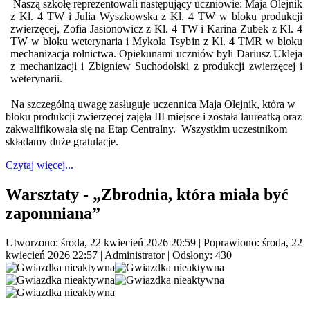
Naszą szkołę reprezentowali następujący uczniowie: Maja Olejnik
z Kl. 4 TW i Julia Wyszkowska z Kl. 4 TW w bloku produkcji
zwierzęcej, Zofia Jasionowicz z Kl. 4 TW i Karina Zubek z Kl. 4
TW w bloku weterynaria i Mykola Tsybin z Kl. 4 TMR w bloku
mechanizacja rolnictwa. Opiekunami uczniów byli Dariusz Ukleja
z mechanizacji i Zbigniew Suchodolski z produkcji zwierzęcej i
weterynarii.
Na szczególną uwagę zasługuje uczennica Maja Olejnik, która w
bloku produkcji zwierzęcej zajęła III miejsce i została laureatką oraz
zakwalifikowała się na Etap Centralny. Wszystkim uczestnikom
składamy duże gratulacje.
Czytaj więcej...
Warsztaty - „Zbrodnia, która miała być
zapomniana”
Utworzono: środa, 22 kwiecień 2026 20:59
|
Poprawiono: środa, 22
kwiecień 2026 22:57
|
Administrator
| Odsłony: 430