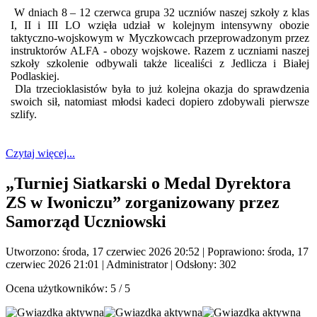
W dniach 8 – 12 czerwca grupa 32 uczniów naszej szkoły z klas
I, II i III LO wzięła udział w kolejnym intensywny obozie
taktyczno-wojskowym w Myczkowcach przeprowadzonym przez
instruktorów ALFA - obozy wojskowe. Razem z uczniami naszej
szkoły szkolenie odbywali także licealiści z Jedlicza i Białej
Podlaskiej.
Dla trzecioklasistów była to już kolejna okazja do sprawdzenia
swoich sił, natomiast młodsi kadeci dopiero zdobywali pierwsze
szlify.
Czytaj więcej...
„Turniej Siatkarski o Medal Dyrektora
ZS w Iwoniczu” zorganizowany przez
Samorząd Uczniowski
Utworzono: środa, 17 czerwiec 2026 20:52
|
Poprawiono: środa, 17
czerwiec 2026 21:01
|
Administrator
| Odsłony: 302
Ocena użytkowników:
5
/
5