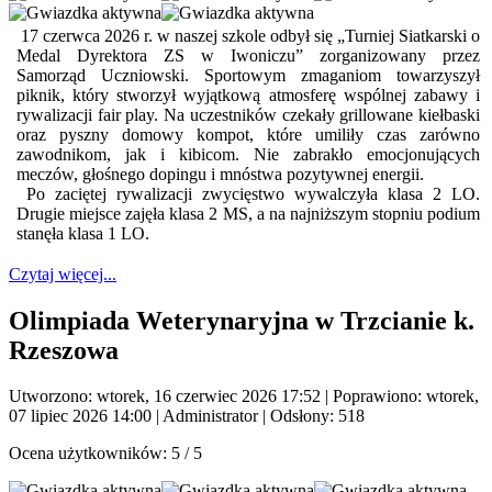
17 czerwca 2026 r. w naszej szkole odbył się „Turniej Siatkarski o
Medal Dyrektora ZS w Iwoniczu” zorganizowany przez
Samorząd Uczniowski. Sportowym zmaganiom towarzyszył
piknik, który stworzył wyjątkową atmosferę wspólnej zabawy i
rywalizacji fair play. Na uczestników czekały grillowane kiełbaski
oraz pyszny domowy kompot, które umiliły czas zarówno
zawodnikom, jak i kibicom. Nie zabrakło emocjonujących
meczów, głośnego dopingu i mnóstwa pozytywnej energii.
Po zaciętej rywalizacji zwycięstwo wywalczyła klasa 2 LO.
Drugie miejsce zajęła klasa 2 MS, a na najniższym stopniu podium
stanęła klasa 1 LO.
Czytaj więcej...
Olimpiada Weterynaryjna w Trzcianie k.
Rzeszowa
Utworzono: wtorek, 16 czerwiec 2026 17:52
|
Poprawiono: wtorek,
07 lipiec 2026 14:00
|
Administrator
| Odsłony: 518
Ocena użytkowników:
5
/
5