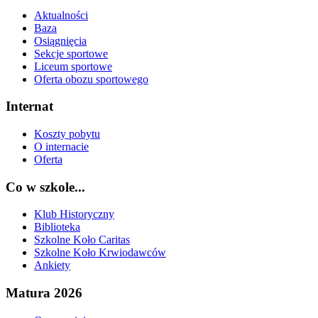
Aktualności
Baza
Osiągnięcia
Sekcje sportowe
Liceum sportowe
Oferta obozu sportowego
Internat
Koszty pobytu
O internacie
Oferta
Co w szkole...
Klub Historyczny
Biblioteka
Szkolne Koło Caritas
Szkolne Koło Krwiodawców
Ankiety
Matura 2026