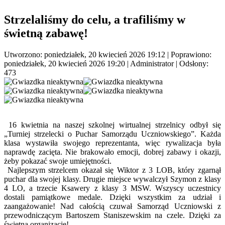
Strzelaliśmy do celu, a trafiliśmy w
świetną zabawę!
Utworzono: poniedziałek, 20 kwiecień 2026 19:12
|
Poprawiono:
poniedziałek, 20 kwiecień 2026 19:20
|
Administrator
| Odsłony:
473
16 kwietnia na naszej szkolnej wirtualnej strzelnicy odbył się
„Turniej strzelecki o Puchar Samorządu Uczniowskiego”. Każda
klasa wystawiła swojego reprezentanta, więc rywalizacja była
naprawdę zacięta. Nie brakowało emocji, dobrej zabawy i okazji,
żeby pokazać swoje umiejętności.
Najlepszym strzelcem okazał się Wiktor z 3 LOB, który zgarnął
puchar dla swojej klasy. Drugie miejsce wywalczył Szymon z klasy
4 LO, a trzecie Ksawery z klasy 3 MSW. Wszyscy uczestnicy
dostali pamiątkowe medale. Dzięki wszystkim za udział i
zaangażowanie! Nad całością czuwał Samorząd Uczniowski z
przewodniczącym Bartoszem Staniszewskim na czele. Dzięki za
świetną organizację!