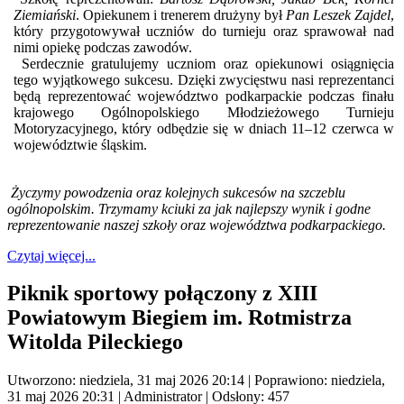
Ziemiański
. Opiekunem i trenerem drużyny był
Pan Leszek Zajdel
,
który przygotowywał uczniów do turnieju oraz sprawował nad
nimi opiekę podczas zawodów.
Serdecznie gratulujemy uczniom oraz opiekunowi osiągnięcia
tego wyjątkowego sukcesu. Dzięki zwycięstwu nasi reprezentanci
będą reprezentować województwo podkarpackie podczas finału
krajowego Ogólnopolskiego Młodzieżowego Turnieju
Motoryzacyjnego, który odbędzie się w dniach 11–12 czerwca w
województwie śląskim.
Życzymy powodzenia oraz kolejnych sukcesów na szczeblu
ogólnopolskim. Trzymamy kciuki za jak najlepszy wynik i godne
reprezentowanie naszej szkoły oraz województwa podkarpackiego.
Czytaj więcej...
Piknik sportowy połączony z XIII
Powiatowym Biegiem im. Rotmistrza
Witolda Pileckiego
Utworzono: niedziela, 31 maj 2026 20:14
|
Poprawiono: niedziela,
31 maj 2026 20:31
|
Administrator
| Odsłony: 457