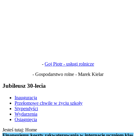
-
Goj Piotr - usługi rolnicze
- Gospodarstwo rolne - Marek Kielar
Jubileusz 30-lecia
Inauguracja
Przełomowe chwile w życiu szkoły
Stypendyści
Wydarzenia
Osiągnięcia
Jesteś tutaj:
Home
Finansujemy koszty zakwaterowania w internacie uczniom klas