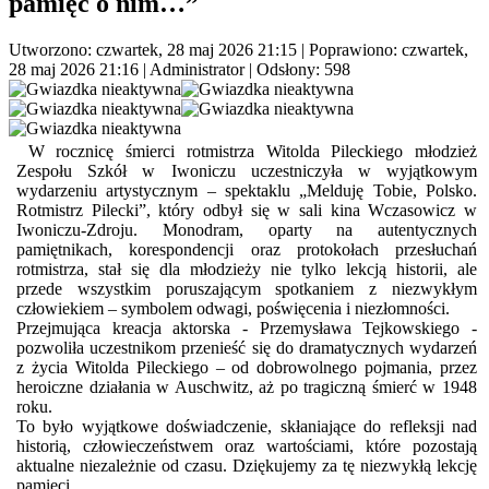
pamięć o nim…”
Utworzono: czwartek, 28 maj 2026 21:15
|
Poprawiono: czwartek,
28 maj 2026 21:16
|
Administrator
| Odsłony: 598
W rocznicę śmierci rotmistrza Witolda Pileckiego młodzież
Zespołu Szkół w Iwoniczu uczestniczyła w wyjątkowym
wydarzeniu artystycznym – spektaklu „Melduję Tobie, Polsko.
Rotmistrz Pilecki”, który odbył się w sali kina Wczasowicz w
Iwoniczu-Zdroju. Monodram, oparty na autentycznych
pamiętnikach, korespondencji oraz protokołach przesłuchań
rotmistrza, stał się dla młodzieży nie tylko lekcją historii, ale
przede wszystkim poruszającym spotkaniem z niezwykłym
człowiekiem – symbolem odwagi, poświęcenia i niezłomności.
Przejmująca kreacja aktorska - Przemysława Tejkowskiego -
pozwoliła uczestnikom przenieść się do dramatycznych wydarzeń
z życia Witolda Pileckiego – od dobrowolnego pojmania, przez
heroiczne działania w Auschwitz, aż po tragiczną śmierć w 1948
roku.
To było wyjątkowe doświadczenie, skłaniające do refleksji nad
historią, człowieczeństwem oraz wartościami, które pozostają
aktualne niezależnie od czasu. Dziękujemy za tę niezwykłą lekcję
pamięci.