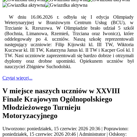
W dniu 16.06.2026 r. odbyła się I edycja Olimpiady
Weterynaryjnej w Branżowym Centrum Usług (BCU), w
Trzcianie k. Rzeszowa. W Olimpiadzie brało udział 5 szkół
(Bochnia, Limanowa, Rzemień, Trzciana oraz Iwonicz), które
oddelegowały po 4. uczniów. Naszą szkołę reprezentowali
następujący uczniowie: Filip Kijowski kl. III TW, Wiktoria
Kuczwar kl. III TW, Katarzyna Janus kl. II TW i Kacper Goś kl. I
TW. Nasi uczniowie zaprezentowali się bardzo dobrze i otrzymali
dyplomy oraz drobne upominki. Opiekunem uczniów był
nauczyciel Zbigniew Suchodolski.
Czytaj więcej...
V miejsce naszych uczniów w XXVIII
Finale Krajowym Ogólnopolskiego
Młodzieżowego Turnieju
Motoryzacyjnego
Utworzono: poniedziałek, 15 czerwiec 2026 20:36
|
Poprawiono:
poniedziałek, 15 czerwiec 2026 20:46
|
Administrator
| Odsłony: