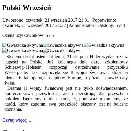
Polski Wrzesień
Utworzono: czwartek, 21 wrzesień 2017 21:31
|
Poprawiono:
czwartek, 21 wrzesień 2017 21:32
|
Administrator
| Odsłony: 5543
Ocena użytkowników:
5
/
5
Siedemdziesiąt osiem lat temu, 31 sierpnia Hitler wydał rozkaz
napaści na Polskę. Już kolejnego dnia okręt szkoleniowy
Schlezwig–Holstein rozpoczął ostrzeliwanie przyczółku
Westerplatte. Tak rozpoczęła się II wojna światowa, która na
niemal 6 lat ogarnęła najpierw Europę, a później prawie cały
świat.
Dramat II wojny światowej jest nie tylko doświadczeniem,
podręcznikową przeszłością, ale i przestrogą dla przyszłych
pokoleń. Będziemy o nich pamiętać, ponieważ rozumiemy, że
naród, który zapomni swą przeszłość, skazany jest na bolesne
doznania.
Czytaj więcej...