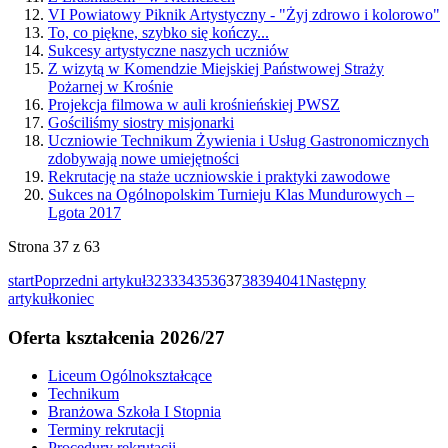
VI Powiatowy Piknik Artystyczny - "Żyj zdrowo i kolorowo"
To, co piękne, szybko się kończy...
Sukcesy artystyczne naszych uczniów
Z wizytą w Komendzie Miejskiej Państwowej Straży
Pożarnej w Krośnie
Projekcja filmowa w auli krośnieńskiej PWSZ
Gościliśmy siostry misjonarki
Uczniowie Technikum Żywienia i Usług Gastronomicznych
zdobywają nowe umiejętności
Rekrutację na staże uczniowskie i praktyki zawodowe
Sukces na Ogólnopolskim Turnieju Klas Mundurowych –
Lgota 2017
Strona 37 z 63
start
Poprzedni artykuł
32
33
34
35
36
37
38
39
40
41
Następny
artykuł
koniec
Oferta kształcenia 2026/27
Liceum Ogólnokształcące
Technikum
Branżowa Szkoła I Stopnia
Terminy rekrutacji
Procedury rekrutacji