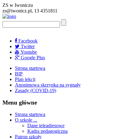
ZS w Iwoniczu
zs@iwonicz.pl, 13 4351811
Facebook
Twitter
Youtube
Google Plus
Strona startowa
BIP
Plan lekcji
Anonimowa skrzynka na sygnały
Zasady (COVID-19)
Menu główne
Strona startowa
O szkole ...
Dane teleadresowe
Kadra pedagogiczna
Patron szkoły