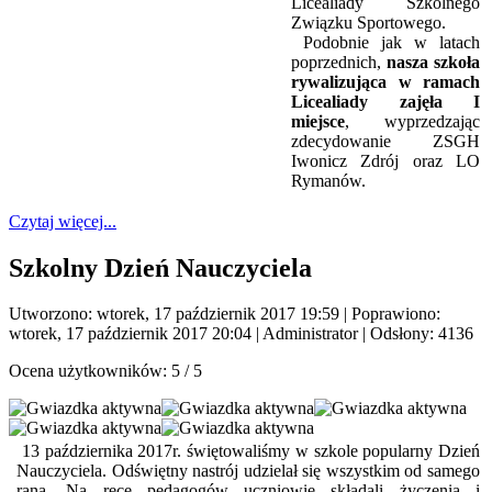
Licealiady Szkolnego
Związku Sportowego.
Podobnie jak w latach
poprzednich,
nasza szkoła
rywalizująca w ramach
Licealiady zajęła I
miejsce
, wyprzedzając
zdecydowanie ZSGH
Iwonicz Zdrój oraz LO
Rymanów.
Czytaj więcej...
Szkolny Dzień Nauczyciela
Utworzono: wtorek, 17 październik 2017 19:59
|
Poprawiono:
wtorek, 17 październik 2017 20:04
|
Administrator
| Odsłony: 4136
Ocena użytkowników:
5
/
5
13 października 2017r. świętowaliśmy w szkole popularny Dzień
Nauczyciela. Odświętny nastrój udzielał się wszystkim od samego
rana. Na ręce pedagogów uczniowie składali życzenia i