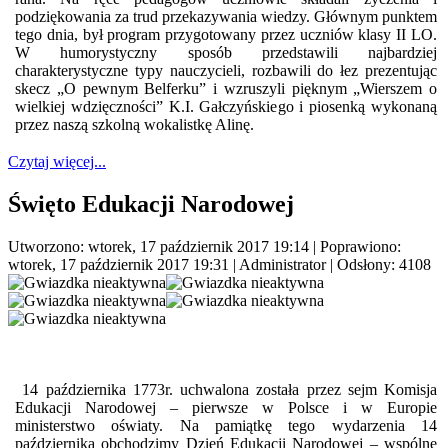
podziękowania za trud przekazywania wiedzy. Głównym punktem
tego dnia, był program przygotowany przez uczniów klasy II LO.
W humorystyczny sposób przedstawili najbardziej
charakterystyczne typy nauczycieli, rozbawili do łez prezentując
skecz „O pewnym Belferku” i wzruszyli pięknym „Wierszem o
wielkiej wdzięczności” K.I. Gałczyńskiego i piosenką wykonaną
przez naszą szkolną wokalistkę Alinę.
Czytaj więcej...
Święto Edukacji Narodowej
Utworzono: wtorek, 17 październik 2017 19:14
|
Poprawiono:
wtorek, 17 październik 2017 19:31
|
Administrator
| Odsłony: 4108
14 października 1773r. uchwalona została przez sejm Komisja
Edukacji Narodowej – pierwsze w Polsce i w Europie
ministerstwo oświaty. Na pamiątkę tego wydarzenia 14
października obchodzimy Dzień Edukacji Narodowej – wspólne