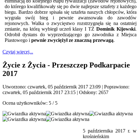
eliminacją do kolejnego etapu rywalizacji (zawodów rejonowych),
do którego kwalifikowały się po dwie najlepsze sztafety z każdego
biegu. Bardzo dobrze spisała się sztafeta naszych chłopców, która
wygrała swój bieg i pewnie awansowała do zawodów
rejonowych. Walka o zwycięstwo rozstrzygnęła się na ostatniej
zmianie, na którą wybiegł uczeń klasy I TŻ
Dominik Kijowski
.
Odrobił dystans do wyprzedzającego go zawodnika z Miejsca
Piastowego i
pewnie zwyciężył ze znaczną przewagą
.
Czytaj więcej...
Życie z Życia - Przeszczep Podkarpacie
2017
Utworzono: czwartek, 05 październik 2017 23:09
|
Poprawiono:
czwartek, 05 październik 2017 23:15
| Odsłony: 2657
Ocena użytkowników:
5
/
5
5 października 2017 r. w
krośnieńskim