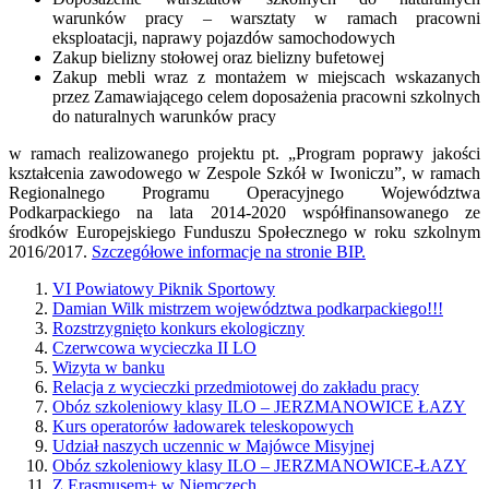
warunków pracy – warsztaty w ramach pracowni
eksploatacji, naprawy pojazdów samochodowych
Zakup bielizny stołowej oraz bielizny bufetowej
Zakup mebli wraz z montażem w miejscach wskazanych
przez Zamawiającego celem doposażenia pracowni szkolnych
do naturalnych warunków pracy
w ramach realizowanego projektu pt. „Program poprawy jakości
kształcenia zawodowego w Zespole Szkół w Iwoniczu”, w ramach
Regionalnego Programu Operacyjnego Województwa
Podkarpackiego na lata 2014-2020 współfinansowanego ze
środków Europejskiego Funduszu Społecznego w roku szkolnym
2016/2017.
Szczegółowe informacje na stronie BIP.
VI Powiatowy Piknik Sportowy
Damian Wilk mistrzem województwa podkarpackiego!!!
Rozstrzygnięto konkurs ekologiczny
Czerwcowa wycieczka II LO
Wizyta w banku
Relacja z wycieczki przedmiotowej do zakładu pracy
Obóz szkoleniowy klasy ILO – JERZMANOWICE ŁAZY
Kurs operatorów ładowarek teleskopowych
Udział naszych uczennic w Majówce Misyjnej
Obóz szkoleniowy klasy ILO – JERZMANOWICE-ŁAZY
Z Erasmusem+ w Niemczech