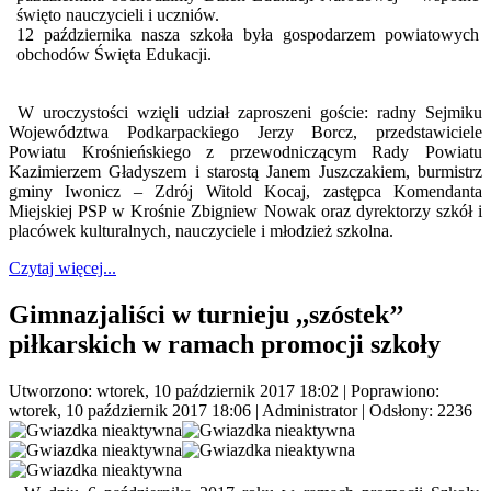
święto nauczycieli i uczniów.
12 października nasza szkoła była gospodarzem powiatowych
obchodów Święta Edukacji.
W uroczystości wzięli udział zaproszeni goście: radny Sejmiku
Województwa Podkarpackiego Jerzy Borcz, przedstawiciele
Powiatu Krośnieńskiego z przewodniczącym Rady Powiatu
Kazimierzem Gładyszem i starostą Janem Juszczakiem, burmistrz
gminy Iwonicz – Zdrój Witold Kocaj, zastępca Komendanta
Miejskiej PSP w Krośnie Zbigniew Nowak oraz dyrektorzy szkół i
placówek kulturalnych, nauczyciele i młodzież szkolna.
Czytaj więcej...
Gimnazjaliści w turnieju ,,szóstek’’
piłkarskich w ramach promocji szkoły
Utworzono: wtorek, 10 październik 2017 18:02
|
Poprawiono:
wtorek, 10 październik 2017 18:06
|
Administrator
| Odsłony: 2236