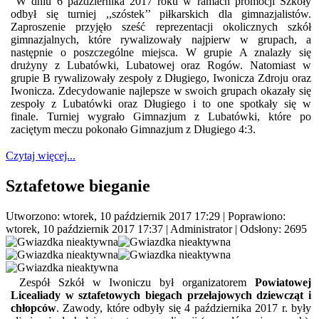
W dniu 6 października 2017 roku w ramach promocji Szkoły
odbył się turniej ,,szóstek’’ piłkarskich dla gimnazjalistów.
Zaproszenie przyjęło sześć reprezentacji okolicznych szkół
gimnazjalnych, które rywalizowały najpierw w grupach, a
następnie o poszczególne miejsca. W grupie A znalazły się
drużyny z Lubatówki, Lubatowej oraz Rogów. Natomiast w
grupie B rywalizowały zespoły z Długiego, Iwonicza Zdroju oraz
Iwonicza. Zdecydowanie najlepsze w swoich grupach okazały się
zespoły z Lubatówki oraz Długiego i to one spotkały się w
finale. Turniej wygrało Gimnazjum z Lubatówki, które po
zaciętym meczu pokonało Gimnazjum z Długiego 4:3.
Czytaj więcej...
Sztafetowe bieganie
Utworzono: wtorek, 10 październik 2017 17:29
|
Poprawiono:
wtorek, 10 październik 2017 17:37
|
Administrator
| Odsłony: 2695
Zespół Szkół w Iwoniczu był organizatorem
Powiatowej
Licealiady w sztafetowych biegach przełajowych dziewcząt i
chłopców
. Zawody, które odbyły się 4 października 2017 r. były