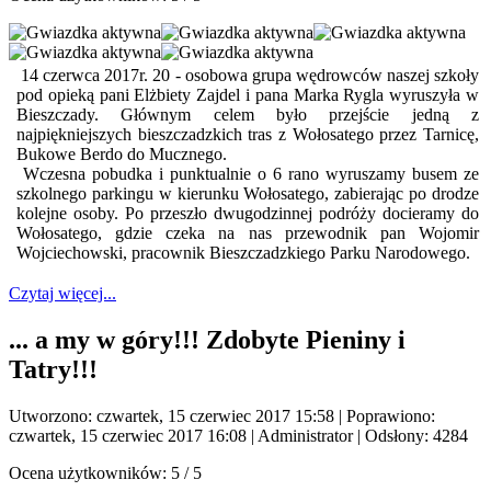
14 czerwca 2017r. 20 - osobowa grupa wędrowców naszej szkoły
pod opieką pani Elżbiety Zajdel i pana Marka Rygla wyruszyła w
Bieszczady. Głównym celem było przejście jedną z
najpiękniejszych bieszczadzkich tras z Wołosatego przez Tarnicę,
Bukowe Berdo do Mucznego.
Wczesna pobudka i punktualnie o 6 rano wyruszamy busem ze
szkolnego parkingu w kierunku Wołosatego, zabierając po drodze
kolejne osoby. Po przeszło dwugodzinnej podróży docieramy do
Wołosatego, gdzie czeka na nas przewodnik pan Wojomir
Wojciechowski, pracownik Bieszczadzkiego Parku Narodowego.
Czytaj więcej...
... a my w góry!!! Zdobyte Pieniny i
Tatry!!!
Utworzono: czwartek, 15 czerwiec 2017 15:58
|
Poprawiono:
czwartek, 15 czerwiec 2017 16:08
|
Administrator
| Odsłony: 4284
Ocena użytkowników:
5
/
5