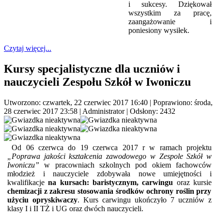
i sukcesy. Dziękował
wszystkim za pracę,
zaangażowanie i
poniesiony wysiłek.
Czytaj więcej...
Kursy specjalistyczne dla uczniów i
nauczycieli Zespołu Szkół w Iwoniczu
Utworzono: czwartek, 22 czerwiec 2017 16:40
|
Poprawiono: środa,
28 czerwiec 2017 23:58
|
Administrator
| Odsłony: 2432
Od 06 czerwca do 19 czerwca 2017 r w ramach projektu
„Poprawa jakości kształcenia zawodowego w Zespole Szkół w
Iwoniczu”
w pracowniach szkolnych pod okiem fachowców
młodzież i nauczyciele zdobywała nowe umiejętności i
kwalifikacje
na kursach: baristycznym, carwingu
oraz kursie
chemizacji z zakresu stosowania środków ochrony roślin przy
użyciu opryskiwaczy
. Kurs carwingu ukończyło 7 uczniów z
klasy I i II TŻ i UG oraz dwóch nauczycieli.