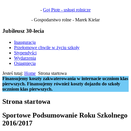
-
Goj Piotr - usługi rolnicze
- Gospodarstwo rolne - Marek Kielar
Jubileusz 30-lecia
Inauguracja
Przełomowe chwile w życiu szkoły
Stypendyści
Wydarzenia
Osiągnięcia
Jesteś tutaj:
Home
Strona startowa
Finansujemy koszty zakwaterowania w internacie uczniom klas
pierwszych. Finansujemy również koszty dojazdu do szkoły
uczniom klas pierwszych.
Strona startowa
Sportowe Podsumowanie Roku Szkolnego
2016/2017