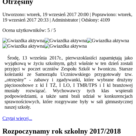
Otrzęsiny
Utworzono: wtorek, 19 wrzesień 2017 20:00
|
Poprawiono: wtorek,
19 wrzesień 2017 20:33
|
Administrator
| Odsłony: 4109
Ocena użytkowników:
5
/
5
Środę, 13 września 2017r., pierwszoklasiści zapamiętają jako
wyjątkową w życiu szkolnym, gdyż właśnie w ten dzień zostali
przyjęci w poczet uczniów Zespołu Szkół w Iwoniczu. Starsze
koleżanki ze Samorządu Uczniowskiego przygotowały tzw.
„otrzęsiny” - zabawy i zgadywanki, które wybrane drużyny
pięcioosobowe z kl I TŻ, I LO, I TMR/TPS i I kl branżowej
musiały rozwiązać. Wychowawcy tych klas wspierali
podpowiedziami, a także sami brali udział w konkurencjach
sprawnościowych, które rozgrywane były w sali gimnastycznej
naszej szkoły.
Czytaj więcej...
Rozpoczynamy rok szkolny 2017/2018