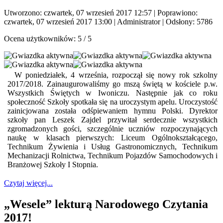
Utworzono: czwartek, 07 wrzesień 2017 12:57
|
Poprawiono:
czwartek, 07 wrzesień 2017 13:00
|
Administrator
| Odsłony: 5786
Ocena użytkowników:
5
/
5
W poniedziałek, 4 września, rozpoczął się nowy rok szkolny
2017/2018. Zainaugurowaliśmy go mszą świętą w kościele p.w.
Wszystkich Świętych w Iwoniczu. Następnie jak co roku
społeczność Szkoły spotkała się na uroczystym apelu. Uroczystość
zainicjowana została odśpiewaniem hymnu Polski. Dyrektor
szkoły pan Leszek Zajdel przywitał serdecznie wszystkich
zgromadzonych gości, szczególnie uczniów rozpoczynających
naukę w klasach pierwszych: Liceum Ogólnokształcącego,
Technikum Żywienia i Usług Gastronomicznych, Technikum
Mechanizacji Rolnictwa, Technikum Pojazdów Samochodowych i
Branżowej Szkoły I Stopnia.
Czytaj więcej...
„Wesele” lekturą Narodowego Czytania
2017!