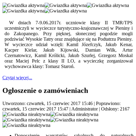
W dniach 7-9.06.2017r. uczniowie klasy II TMR/TPS
uczestniczyli w wycieczce turystyczno-krajoznawczej w Pieniny i
do Zakopanego. Przy pięknej, słonecznej pogodzie mogli
podziwiać Wysokie Tatry oraz znajdujące się na Podtatrzu Pieniny.
W wycieczce udział wzięli: Kamil Józefczyk, Jakub Kenar,
Kacper Kielar, Jakub Kijowski, Damian Wilk, Artur
Czernatowicz, Kamil Królicki, Jakub Szurlej, Grzegorz Moskal
oraz Maciej Pelc z klasy II LO, a wycieczkę zorganizował
wychowawca klasy: Tomasz Staroń.
Czytaj więcej...
Ogłoszenie o zamówieniach
Utworzono: czwartek, 15 czerwiec 2017 15:46
|
Poprawiono:
czwartek, 15 czerwiec 2017 15:47
|
Administrator
| Odsłony: 2167
Doposażenie warsztatów szkolnych do naturalnych