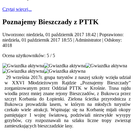
Czytaj więcej...
Poznajemy Bieszczady z PTTK
Utworzono: niedziela, 01 październik 2017 18:42
|
Poprawiono:
niedziela, 01 październik 2017 18:55
|
Administrator
| Odsłony:
4018
Ocena użytkowników:
5
/
5
29 września 2017r. grupa turystów z naszej szkoły wzięła udział
w XXVI Młodzieżowym Rajdzie „Poznajemy Bieszczady”
zorganizowanym przez Oddział PTTK w Krośnie. Trasa rajdu
wiodła przez mniej znane rejony Bieszczadów, z Bukowca przez
szczyt Korbania do Łopienki. Zielona ścieżka przyrodnicza z
Bukowca prowadziła lasem, w którym na młodych turystów
czekało wiele atrakcji. Wspinając się na Korbanię mijali okopy
pamiętające I wojnę światową, podziwiali niezwykłe wysypy
grzybów, czy rozpoznawali na szlaku liczne tropy zwierząt
zamieszkujących bieszczadzkie lasy.