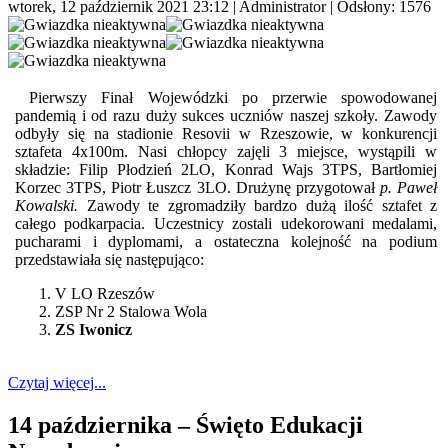
wtorek, 12 październik 2021 23:12
|
Administrator
| Odsłony: 1576
Pierwszy Finał Wojewódzki po przerwie spowodowanej
pandemią i od razu duży sukces uczniów naszej szkoły. Zawody
odbyły się na stadionie Resovii w Rzeszowie, w konkurencji
sztafeta 4x100m. Nasi chłopcy zajęli 3 miejsce, wystąpili w
składzie: Filip Płodzień 2LO, Konrad Wajs 3TPS, Bartłomiej
Korzec 3TPS, Piotr Łuszcz 3LO. Drużynę przygotował
p. Paweł
Kowalski.
Zawody te zgromadziły bardzo dużą ilość sztafet z
całego podkarpacia. Uczestnicy zostali udekorowani medalami,
pucharami i dyplomami, a ostateczna kolejność na podium
przedstawiała się następująco:
V LO Rzeszów
ZSP Nr 2 Stalowa Wola
ZS Iwonicz
Czytaj więcej...
14 października – Święto Edukacji