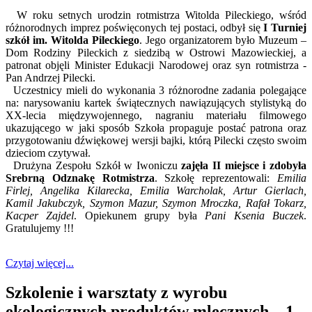
W roku setnych urodzin rotmistrza Witolda Pileckiego, wśród
różnorodnych imprez poświęconych tej postaci, odbył się
I Turniej
szkół im. Witolda Pileckiego
. Jego organizatorem było Muzeum –
Dom Rodziny Pileckich z siedzibą w Ostrowi Mazowieckiej, a
patronat objęli Minister Edukacji Narodowej oraz syn rotmistrza -
Pan Andrzej Pilecki.
Uczestnicy mieli do wykonania 3 różnorodne zadania polegające
na: narysowaniu kartek świątecznych nawiązujących stylistyką do
XX-lecia międzywojennego, nagraniu materiału filmowego
ukazującego w jaki sposób Szkoła propaguje postać patrona oraz
przygotowaniu dźwiękowej wersji bajki, którą Pilecki często swoim
dzieciom czytywał.
Drużyna Zespołu Szkół w Iwoniczu
zajęła II miejsce i zdobyła
Srebrną Odznakę Rotmistrza
. Szkołę reprezentowali:
Emilia
Firlej, Angelika Kilarecka, Emilia Warcholak, Artur Gierlach,
Kamil Jakubczyk, Szymon Mazur, Szymon Mroczka, Rafał Tokarz,
Kacper Zajdel
. Opiekunem grupy była
Pani Ksenia Buczek
.
Gratulujemy !!!
Czytaj więcej...
Szkolenie i warsztaty z wyrobu
ekologicznych produktów mlecznych – 1