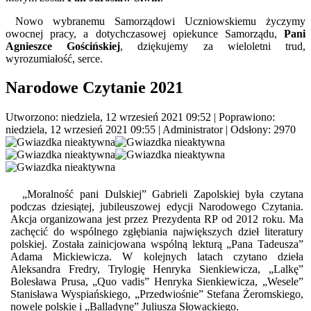
Nowo wybranemu Samorządowi Uczniowskiemu życzymy
owocnej pracy, a dotychczasowej opiekunce Samorządu,
Pani
Agnieszce Gościńskiej
, dziękujemy za wieloletni trud,
wyrozumiałość, serce.
Narodowe Czytanie 2021
Utworzono: niedziela, 12 wrzesień 2021 09:52
|
Poprawiono:
niedziela, 12 wrzesień 2021 09:55
|
Administrator
| Odsłony: 2970
„Moralność pani Dulskiej” Gabrieli Zapolskiej była czytana
podczas dziesiątej, jubileuszowej edycji Narodowego Czytania.
Akcja organizowana jest przez Prezydenta RP od 2012 roku. Ma
zachęcić do wspólnego zgłębiania największych dzieł literatury
polskiej. Została zainicjowana wspólną lekturą „Pana Tadeusza”
Adama Mickiewicza. W kolejnych latach czytano dzieła
Aleksandra Fredry, Trylogię Henryka Sienkiewicza, „Lalkę”
Bolesława Prusa, „Quo vadis” Henryka Sienkiewicza, „Wesele”
Stanisława Wyspiańskiego, „Przedwiośnie” Stefana Żeromskiego,
nowele polskie i „Balladynę” Juliusza Słowackiego.