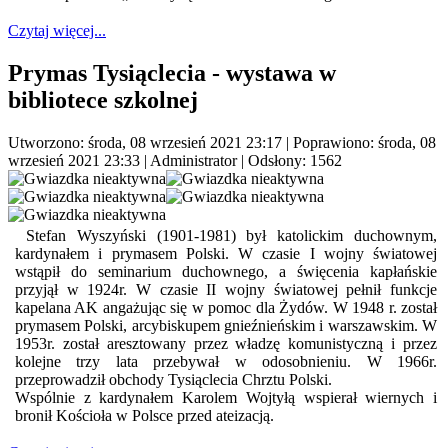
Czytaj więcej...
Prymas Tysiąclecia - wystawa w
bibliotece szkolnej
Utworzono: środa, 08 wrzesień 2021 23:17
|
Poprawiono: środa, 08
wrzesień 2021 23:33
|
Administrator
| Odsłony: 1562
Stefan Wyszyński (1901-1981) był katolickim duchownym,
kardynałem i prymasem Polski. W czasie I wojny światowej
wstąpił do seminarium duchownego, a święcenia kapłańskie
przyjął w 1924r. W czasie II wojny światowej pełnił funkcje
kapelana AK angażując się w pomoc dla Żydów. W 1948 r. został
prymasem Polski, arcybiskupem gnieźnieńskim i warszawskim. W
1953r. został aresztowany przez władzę komunistyczną i przez
kolejne trzy lata przebywał w odosobnieniu. W 1966r.
przeprowadził obchody Tysiąclecia Chrztu Polski.
Wspólnie z kardynałem Karolem Wojtyłą wspierał wiernych i
bronił Kościoła w Polsce przed ateizacją.