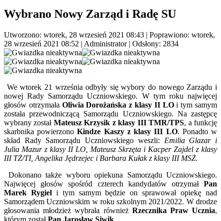
Wybrano Nowy Zarząd i Radę SU
Utworzono: wtorek, 28 wrzesień 2021 08:43
|
Poprawiono: wtorek,
28 wrzesień 2021 08:52
|
Administrator
| Odsłony: 2834
We wtorek 21 września odbyły się wybory do nowego Zarządu i
nowej Rady Samorządu Uczniowskiego. W tym roku najwięcej
głosów otrzymała
Oliwia Dorożańska z klasy II LO
i tym samym
została przewodniczącą Samorządu Uczniowskiego. Na zastępcę
wybrany został
Mateusz Krzysik z klasy III TMR/TPS
, a funkcję
skarbnika powierzono
Kindze Kaszy z klasy III LO
. Ponadto w
skład Rady Samorządu Uczniowskiego weszli:
Emilia Glazar i
Julia Mazur z klasy II LO, Mateusz Skrzęta i Kacper Zajdel z klasy
III TŻ/TI, Angelika Jędrzejec i Barbara Kułak z klasy III MSŻ.
Dokonano także wyboru opiekuna Samorządu Uczniowskiego.
Najwięcej głosów spośród czterech kandydatów otrzymał
Pan
Marek Rygiel
i tym samym będzie on sprawował opiekę nad
Samorządem Uczniowskim w roku szkolnym 2021/2022. W drodze
głosowania młodzież wybrała również
Rzecznika Praw Ucznia
,
którym został
Pan Jarosław Siwik
.