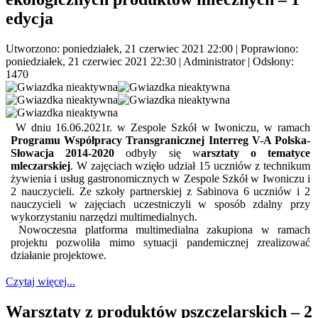
edycja
Utworzono: poniedziałek, 21 czerwiec 2021 22:00
|
Poprawiono:
poniedziałek, 21 czerwiec 2021 22:30
|
Administrator
| Odsłony:
1470
W dniu 16.06.2021r. w Zespole Szkół w Iwoniczu, w ramach
Programu Współpracy Transgranicznej Interreg V-A Polska-
Słowacja 2014-2020
odbyły się w
arsztaty o tematyce
mleczarskiej
. W zajęciach wzięło udział 15 uczniów z technikum
żywienia i usług gastronomicznych w Zespole Szkół w Iwoniczu i
2 nauczycieli. Ze szkoły partnerskiej z Sabinova 6 uczniów i 2
nauczycieli w zajęciach uczestniczyli w sposób zdalny przy
wykorzystaniu narzędzi multimedialnych.
Nowoczesna platforma multimedialna zakupiona w ramach
projektu pozwoliła mimo sytuacji pandemicznej zrealizować
działanie projektowe.
Czytaj więcej...
Warsztaty z produktów pszczelarskich – 2