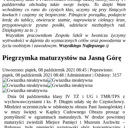
października obchodzą także swoje święto. To dzięki Wam
wchodzimy co rano do czystych klas, uczymy się przy lśniących
ławkach i czujemy się bezpiecznie. Pilnujecie porządku, podajecie
kredę do tablicy, otwieracie szatnie, naprawiacie cieknący kran,
przygotowujecie pyszne posiłki, udzielacie niezbędnych rad.
Dziękujemy za to :)
Wszystkim pracownikom Zespołu Szkół w Iwoniczu życzymy
wytrwałości w dążeniu do wyznaczonych celów oraz powodzenia w
życiu osobistym i zawodowym.
Wszystkiego Najlepszego :)
Piegrzymka maturzystów na Jasną Górę
Utworzono: piątek, 08 październik 2021 08:45
|
Poprawiono:
piątek, 08 październik 2021 08:48
|
Administrator
| Odsłony: 3157
Dnia 04 października klasy IV TŻ i UG i TMR/TPS z
wychowawczyniami i ks. P. Długim udały się do Częstochowy.
Młodzież uczestniczyła w odsłonięciu obrazu Pani Jasnogórskiej i
w mszy świętej w Kaplicy Cudownego Obrazu prosząc o
pomyślność w egzaminach maturalnych. W drodze powrotnej
maturzyści zwiedzili Miejsce Pamięci i Muzeum Aschwitz –
Birkenau, były niemiecki nazistowski obóz koncentracyjny i