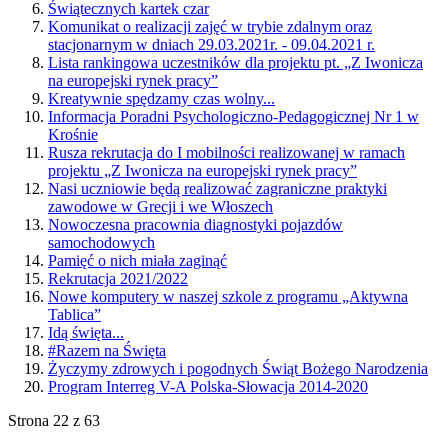
Świątecznych kartek czar
Komunikat o realizacji zajęć w trybie zdalnym oraz
stacjonarnym w dniach 29.03.2021r. - 09.04.2021 r.
Lista rankingowa uczestników dla projektu pt. „Z Iwonicza
na europejski rynek pracy”
Kreatywnie spędzamy czas wolny...
Informacja Poradni Psychologiczno-Pedagogicznej Nr 1 w
Krośnie
Rusza rekrutacja do I mobilności realizowanej w ramach
projektu „Z Iwonicza na europejski rynek pracy”
Nasi uczniowie będą realizować zagraniczne praktyki
zawodowe w Grecji i we Włoszech
Nowoczesna pracownia diagnostyki pojazdów
samochodowych
Pamięć o nich miała zaginąć
Rekrutacja 2021/2022
Nowe komputery w naszej szkole z programu „Aktywna
Tablica”
Idą święta...
#Razem na Święta
Życzymy zdrowych i pogodnych Świąt Bożego Narodzenia
Program Interreg V-A Polska-Słowacja 2014-2020
Strona 22 z 63