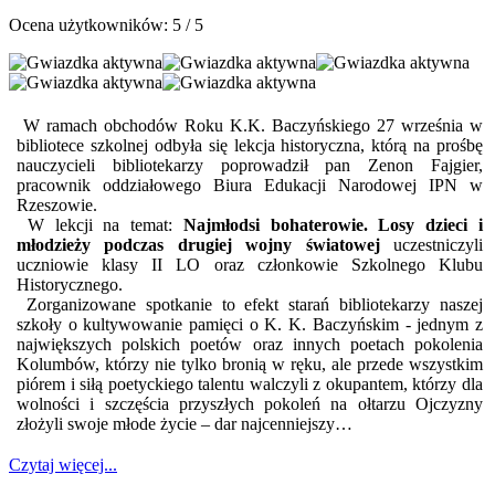
Ocena użytkowników:
5
/
5
W ramach obchodów Roku K.K. Baczyńskiego 27 września w
bibliotece szkolnej odbyła się lekcja historyczna, którą na prośbę
nauczycieli bibliotekarzy poprowadził pan Zenon Fajgier,
pracownik oddziałowego Biura Edukacji Narodowej IPN w
Rzeszowie.
W lekcji na temat:
Najmłodsi bohaterowie. Losy dzieci i
młodzieży podczas drugiej wojny światowej
uczestniczyli
uczniowie klasy II LO oraz członkowie Szkolnego Klubu
Historycznego.
Zorganizowane spotkanie to efekt starań bibliotekarzy naszej
szkoły o kultywowanie pamięci o K. K. Baczyńskim - jednym z
największych polskich poetów oraz innych poetach pokolenia
Kolumbów, którzy nie tylko bronią w ręku, ale przede wszystkim
piórem i siłą poetyckiego talentu walczyli z okupantem, którzy dla
wolności i szczęścia przyszłych pokoleń na ołtarzu Ojczyzny
złożyli swoje młode życie – dar najcenniejszy…
Czytaj więcej...