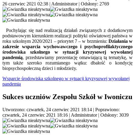
26 czerwiec 2021 02:38
|
Administrator
| Odsłony: 2769
Pochylając się nad realizacją działań związanych z dodatkowym
podstawowym kierunkiem realizacji polityki oświatowej państwa w
roku szkolnym 2020/2021 – priorytet 7 – w brzmieniu:
Działania w
zakresie wsparcia wychowawczego i psychoprofilaktycznego
środowiska szkolnego w sytuacji kryzysowej wywołanej
pandemią
, przedstawiamy prezentację omawiającą tą tematykę, w
tym także szeroko rozumianego wątku: dbałość o kondycję
biopsychospołeczną dzieci i młodzieży.
Wsparcie środowiska szkolnego w sytuacji kryzysowej wywołanej
pandemią
Sukces uczniów Zespołu Szkół w Iwoniczu
Utworzono: czwartek, 24 czerwiec 2021 18:14
|
Poprawiono:
czwartek, 24 czerwiec 2021 18:16
|
Administrator
| Odsłony: 3039