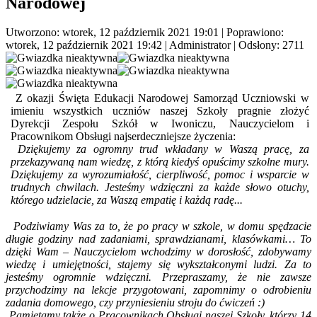
Narodowej
Utworzono: wtorek, 12 październik 2021 19:01
|
Poprawiono:
wtorek, 12 październik 2021 19:42
|
Administrator
| Odsłony: 2711
Z okazji Święta Edukacji Narodowej Samorząd Uczniowski w
imieniu wszystkich uczniów naszej Szkoły pragnie złożyć
Dyrekcji Zespołu Szkół w Iwoniczu, Nauczycielom i
Pracownikom Obsługi najserdeczniejsze życzenia:
Dziękujemy za ogromny trud wkładany w Waszą pracę, za
przekazywaną nam wiedzę, z którą kiedyś opuścimy szkolne mury.
Dziękujemy za wyrozumiałość, cierpliwość, pomoc i wsparcie w
trudnych chwilach. Jesteśmy wdzięczni za każde słowo otuchy,
którego udzielacie, za Waszą empatię i każdą radę...
Podziwiamy Was za to, że po pracy w szkole, w domu spędzacie
długie godziny nad zadaniami, sprawdzianami, klasówkami… To
dzięki Wam – Nauczycielom wchodzimy w dorosłość, zdobywamy
wiedzę i umiejętności, stajemy się wykształconymi ludzi. Za to
jesteśmy ogromnie wdzięczni. Przepraszamy, że nie zawsze
przychodzimy na lekcje przygotowani, zapomnimy o odrobieniu
zadania domowego, czy przyniesieniu stroju do ćwiczeń :)
Pamiętamy także o Pracownikach Obsługi naszej Szkoły, którzy 14