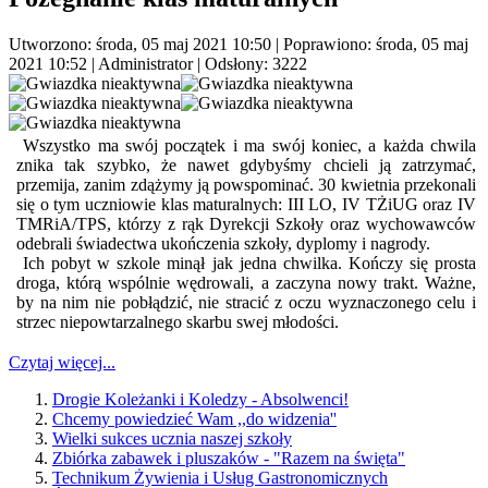
Utworzono: środa, 05 maj 2021 10:50
|
Poprawiono: środa, 05 maj
2021 10:52
|
Administrator
| Odsłony: 3222
Wszystko ma swój początek i ma swój koniec, a każda chwila
znika tak szybko, że nawet gdybyśmy chcieli ją zatrzymać,
przemija, zanim zdążymy ją powspominać. 30 kwietnia przekonali
się o tym uczniowie klas maturalnych: III LO, IV TŻiUG oraz IV
TMRiA/TPS, którzy z rąk Dyrekcji Szkoły oraz wychowawców
odebrali świadectwa ukończenia szkoły, dyplomy i nagrody.
Ich pobyt w szkole minął jak jedna chwilka. Kończy się prosta
droga, którą wspólnie wędrowali, a zaczyna nowy trakt. Ważne,
by na nim nie pobłądzić, nie stracić z oczu wyznaczonego celu i
strzec niepowtarzalnego skarbu swej młodości.
Czytaj więcej...
Drogie Koleżanki i Koledzy - Absolwenci!
Chcemy powiedzieć Wam ,,do widzenia''
Wielki sukces ucznia naszej szkoły
Zbiórka zabawek i pluszaków - "Razem na święta"
Technikum Żywienia i Usług Gastronomicznych