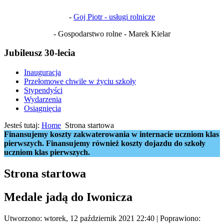
-
Goj Piotr - usługi rolnicze
- Gospodarstwo rolne - Marek Kielar
Jubileusz 30-lecia
Inauguracja
Przełomowe chwile w życiu szkoły
Stypendyści
Wydarzenia
Osiągnięcia
Jesteś tutaj:
Home
Strona startowa
Finansujemy koszty zakwaterowania w internacie uczniom klas
pierwszych. Finansujemy również koszty dojazdu do szkoły
uczniom klas pierwszych.
Strona startowa
Medale jadą do Iwonicza
Utworzono: wtorek, 12 październik 2021 22:40
|
Poprawiono: