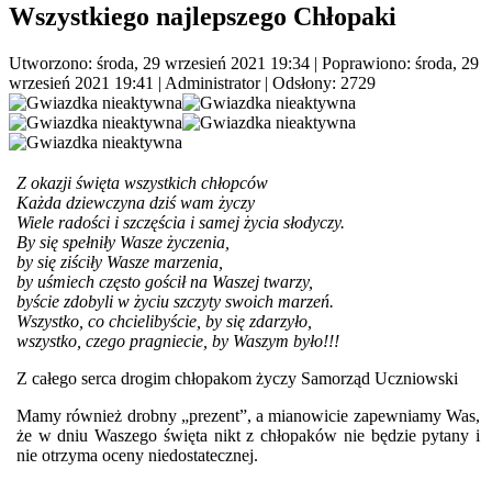
Wszystkiego najlepszego Chłopaki
Utworzono: środa, 29 wrzesień 2021 19:34
|
Poprawiono: środa, 29
wrzesień 2021 19:41
|
Administrator
| Odsłony: 2729
Z okazji święta wszystkich chłopców
Każda dziewczyna dziś wam życzy
Wiele radości i szczęścia i samej życia słodyczy.
By się spełniły Wasze życzenia,
by się ziściły Wasze marzenia,
by uśmiech często gościł na Waszej twarzy,
byście zdobyli w życiu szczyty swoich marzeń.
Wszystko, co chcielibyście, by się zdarzyło,
wszystko, czego pragniecie, by Waszym było!!!
Z całego serca drogim chłopakom życzy Samorząd Uczniowski
Mamy również drobny „prezent”, a mianowicie zapewniamy Was,
że w dniu Waszego święta nikt z chłopaków nie będzie pytany i
nie otrzyma oceny niedostatecznej.