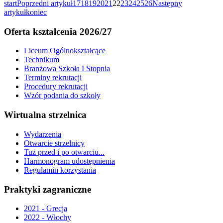
start
Poprzedni artykuł
17
18
19
20
21
22
23
24
25
26
Następny
artykuł
koniec
Oferta kształcenia 2026/27
Liceum Ogólnokształcące
Technikum
Branżowa Szkoła I Stopnia
Terminy rekrutacji
Procedury rekrutacji
Wzór podania do szkoły
Wirtualna strzelnica
Wydarzenia
Otwarcie strzelnicy
Tuż przed i po otwarciu...
Harmonogram udostępnienia
Regulamin korzystania
Praktyki zagraniczne
2021 - Grecja
2022 - Włochy