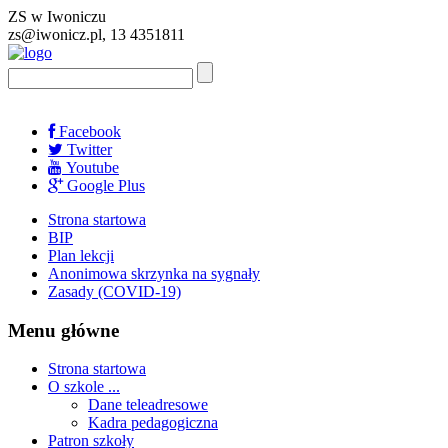
ZS w Iwoniczu
zs@iwonicz.pl, 13 4351811
Facebook
Twitter
Youtube
Google Plus
Strona startowa
BIP
Plan lekcji
Anonimowa skrzynka na sygnały
Zasady (COVID-19)
Menu główne
Strona startowa
O szkole ...
Dane teleadresowe
Kadra pedagogiczna
Patron szkoły