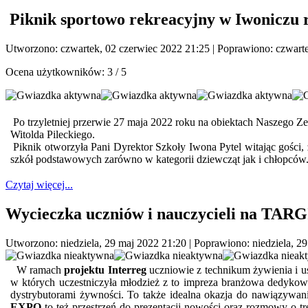
Piknik sportowo rekreacyjny w Iwoniczu 
Utworzono: czwartek, 02 czerwiec 2022 21:25
|
Poprawiono: czwarte
Ocena użytkowników:
3
/
5
Po trzyletniej przerwie 27 maja 2022 roku na obiektach Naszego Zes
Witolda Pileckiego.
Piknik otworzyła Pani Dyrektor Szkoły Iwona Pytel witając gości, 
szkół podstawowych zarówno w kategorii dziewcząt jak i chłopców
Czytaj więcej...
Wycieczka uczniów i nauczycieli na T
Utworzono: niedziela, 29 maj 2022 21:20
|
Poprawiono: niedziela, 2
W ramach
projektu Interreg
uczniowie z technikum żywienia i us
w których uczestniczyła młodzież z to impreza branżowa dedykowa
dystrybutorami żywności. To także idealna okazja do nawiązywan
EXPO
to też przestrzeń do prezentacji nowości oraz rozmowy o t