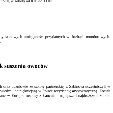
 15.00
, w
soboty od 8.00 do 13.00
.
nabycia nowych umiejętności przydatnych w służbach mundurowych.
.
ik suszenia owoców
oraz uczniowie ze szkoły partnerskiej z Sabinova uczestniczyli w
edzali najpiękniejszą w Polsce rezydencję arystokratyczną. Zostali
ne w Europie rosolisy z Łańcuta - najlepsze i najdroższe alkohole