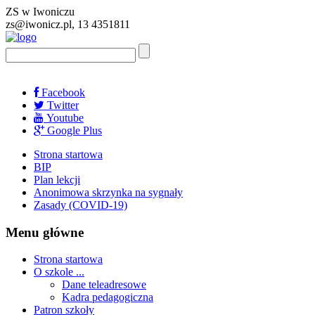
ZS w Iwoniczu
zs@iwonicz.pl, 13 4351811
Facebook
Twitter
Youtube
Google Plus
Strona startowa
BIP
Plan lekcji
Anonimowa skrzynka na sygnały
Zasady (COVID-19)
Menu główne
Strona startowa
O szkole ...
Dane teleadresowe
Kadra pedagogiczna
Patron szkoły