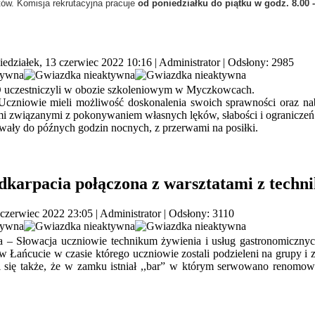
ów. Komisja rekrutacyjna pracuje
od poniedziałku do piątku w godz. 8.00 -
edziałek, 13 czerwiec 2022 10:16
|
Administrator
| Odsłony: 2985
 LO uczestniczyli w obozie szkoleniowym w Myczkowcach.
. Uczniowie mieli możliwość doskonalenia swoich sprawności oraz 
mi związanymi z pokonywaniem własnych lęków, słabości i ograniczeń
wały do późnych godzin nocnych, z przerwami na posiłki.
karpacia połączona z warsztatami z techn
 czerwiec 2022 23:05
|
Administrator
| Odsłony: 3110
 – Słowacja uczniowie technikum żywienia i usług gastronomicznych 
ńcucie w czasie którego uczniowie zostali podzieleni na grupy i zwi
i się także, że w zamku istniał ,,bar” w którym serwowano renomowa