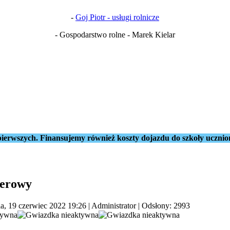
-
Goj Piotr - usługi rolnicze
- Gospodarstwo rolne - Marek Kielar
ierwszych. Finansujemy również koszty dojazdu do szkoły ucznio
nerowy
la, 19 czerwiec 2022 19:26
|
Administrator
| Odsłony: 2993