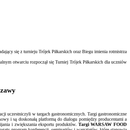
ący się z turnieju Trójek Piłkarskich oraz Biegu imienia rotmistrza
alnym otwarciu rozpoczął się Turniej Trójek Piłkarskich dla uczniów
szawy
cji uczestniczyli w targach gastronomicznych. Targi gastronomiczne
sowy i są doskonałą platformą do dialogu pomiędzy producentami a
ijania i zwiększania eksportu produktów.
Targi WARSAW FOOD
gaty program konferencji, seminariów i warsztatów, które stanowią