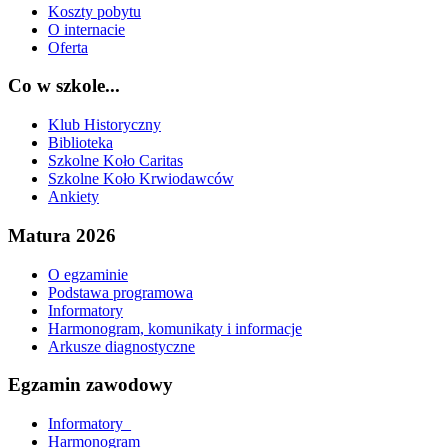
Koszty pobytu
O internacie
Oferta
Co w szkole...
Klub Historyczny
Biblioteka
Szkolne Koło Caritas
Szkolne Koło Krwiodawców
Ankiety
Matura 2026
O egzaminie
Podstawa programowa
Informatory
Harmonogram, komunikaty i informacje
Arkusze diagnostyczne
Egzamin zawodowy
Informatory_
Harmonogram_