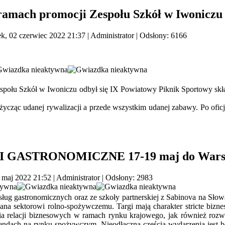
ramach promocji Zespołu Szkół w Iwoniczu
k, 02 czerwiec 2022 21:37
|
Administrator
| Odsłony: 6166
połu Szkół w Iwoniczu odbył się IX Powiatowy Piknik Sportowy składaj
życząc udanej rywalizacji a przede wszystkim udanej zabawy. Po oficj
.
ARGI GASTRONOMICZNE 17-19 maj do War
9 maj 2022 21:52
|
Administrator
| Odsłony: 2983
ług gastronomicznych oraz ze szkoły partnerskiej z Sabinova na Słowa
na sektorowi rolno-spożywczemu. Targi mają charakter stricte bizne
ia relacji biznesowych w ramach rynku krajowego, jak również rozw
rendach na rynku spożywczym. Nieodłączną częścią wydarzenia jest bo