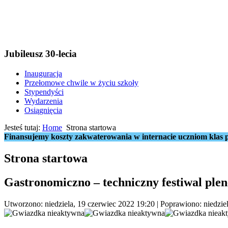
Jubileusz 30-lecia
Inauguracja
Przełomowe chwile w życiu szkoły
Stypendyści
Wydarzenia
Osiągnięcia
Jesteś tutaj:
Home
Strona startowa
Finansujemy koszty zakwaterowania w internacie uczniom klas p
Strona startowa
Gastronomiczno – techniczny festiwal ple
Utworzono: niedziela, 19 czerwiec 2022 19:20
|
Poprawiono: niedzie