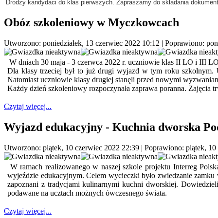
Drodzy kandydaci do klas pierwszych. Zapraszamy do składania dokument
Obóz szkoleniowy w Myczkowcach
Utworzono: poniedziałek, 13 czerwiec 2022 10:12
|
Poprawiono: poni
W dniach 30 maja - 3 czerwca 2022 r. uczniowie klas II LO i III
Dla klasy trzeciej był to już drugi wyjazd w tym roku szkolnym
Natomiast uczniowie klasy drugiej stanęli przed nowymi wyzwania
Każdy dzień szkoleniowy rozpoczynała zaprawa poranna. Zajęcia tr
Czytaj więcej...
Wyjazd edukacyjny - Kuchnia dworska Pod
Utworzono: piątek, 10 czerwiec 2022 22:39
|
Poprawiono: piątek, 10
W ramach realizowanego w naszej szkole projektu Interreg Polska
wyjeździe edukacyjnym. Celem wycieczki było zwiedzanie zamku w Ła
zapoznani z tradycjami kulinarnymi kuchni dworskiej. Dowiedziel
podawane na ucztach możnych ówczesnego świata.
Czytaj więcej...