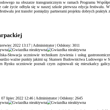
zawodowego na obszarze transgranicznym w ramach Programu Współpr
 całe życie odbyła się w naszej szkole pierwsza edycja festiwalu. W r
 festiwalu jest transfer pomiędzy partnerami projektu dobrych prakty
rpackiej
czerwiec 2022 13:17
|
Administrator
| Odsłony: 3011
ska-Słowacja uczniowie technikum żywienia i usług gastronomiczn
bardzo ważne punkty jakimi są: Skansen Budownictwa Ludowego w San
im Rynku uczniowie poznali czym zajmowali się mieszkańcy galicyjs
 07 lipiec 2022 12:46
|
Administrator
| Odsłony: 2645