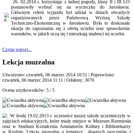
26. 02.2014 r. korzystając z ładnej pogody, klasy II i III LO
postanowiły wybrać się na wycieczkę do Jarosławia.
Głównym celem wyjazdu był udział w dniach otwartych
organizowanych przez Państwową Wyższą Szkołę
Techniczno-Ekonomiczną w Jarosławiu. Była to doskonała
okazja do zapoznania się z ofertą uczelni oraz sprawdzenia
warunków, w jakich uczą się i mieszkają studenci tej uczelni.
Czytaj więcej...
Lekcja muzealna
Utworzono: czwartek, 06 marzec 2014 10:51
|
Poprawiono:
czwartek, 06 marzec 2014 11:11
| Odsłony: 3070
Ocena użytkowników:
5
/
5
W środę 19.02.2013 r. uczennice naszej szkoły uczestniczyły w
zajęciach edukacyjnych, które miały miejsce w Muzeum Rzemiosła
oraz w Studium Kształcenia Animatorów Kultury i Bibliotekarzy
w Krośnie. Lekcja muzealna o tematyce
„dawnych zwyczajów i