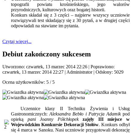
topografii powiatu krośnieńskiego, jego walorów
przyrodniczych, kulturowych oraz bogatej historii.
Konkurs składał się z 3 części – najpierw wszyscy uczniowie
rozwiązywali test składający się z 30 pytań, a w drugiej części
odpowiadali na stawiane im pytania.
Czytaj więcej...
Debiut zakończony sukcesem
Utworzono: czwartek, 13 marzec 2014 22:26
|
Poprawiono:
czwartek, 13 marzec 2014 22:27
|
Administrator
| Odsłony: 5029
Ocena użytkowników:
5
/
5
Uczennice klasy II Techniku Żywienia i Usług
Gastronomicznych:
Aleksandra Bebło i Patrycja Adamik
pod
opieką
pani Joanny Półchłopek
zajęły III miejsce w
Wojewódzkim Konkursie Dekoracji Stołów
. Konkurs odbył
się 4 marca w Sanoku. Nasi uczniowie przygotowali dekorację