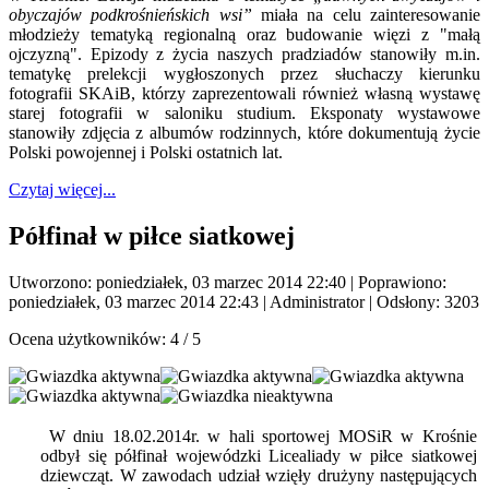
obyczajów podkrośnieńskich wsi”
miała na celu zainteresowanie
młodzieży tematyką regionalną oraz budowanie więzi z "małą
ojczyzną". Epizody z życia naszych pradziadów stanowiły m.in.
tematykę prelekcji wygłoszonych przez słuchaczy kierunku
fotografii SKAiB, którzy zaprezentowali również własną wystawę
starej fotografii w saloniku studium. Eksponaty wystawowe
stanowiły zdjęcia z albumów rodzinnych, które dokumentują życie
Polski powojennej i Polski ostatnich lat.
Czytaj więcej...
Półfinał w piłce siatkowej
Utworzono: poniedziałek, 03 marzec 2014 22:40
|
Poprawiono:
poniedziałek, 03 marzec 2014 22:43
|
Administrator
| Odsłony: 3203
Ocena użytkowników:
4
/
5
W dniu 18.02.2014r. w hali sportowej MOSiR w Krośnie
odbył się półfinał wojewódzki Licealiady w piłce siatkowej
dziewcząt. W zawodach udział wzięły drużyny następujących