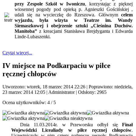
przy Zespole Szkół w Iwoniczu
, korzystając z pięknej
wiosennej pogody pod opieką p. Agnieszki Gościńskiej ,
udali się na wycieczkę do Rzeszowa. Głównym
celem
wyjazdu, była wizyta w Teatrze im. Wandy
Siemaszkowej i obejrzenie sztuki „Cieśnina Duchów.
Manitoba”
z kreacjami Stanisława Brejdyganta i Edwarda
Linde-Lubaszenki.
Czytaj więcej...
IV miejsce na Podkarpaciu w piłce
ręcznej chłopców
Utworzono: wtorek, 18 marzec 2014 22:26
|
Poprawiono: niedziela,
23 marzec 2014 12:05
|
Administrator
| Odsłony: 2965
Ocena użytkowników:
4
/
5
Dnia 11.03.2014r. w Przeworsku odbył się
Finał
Wojewódzki Licealiady w piłce ręcznej chłopców
.
Uczestniczyły w nim cztery najlepsze zespoły Podkarpacia