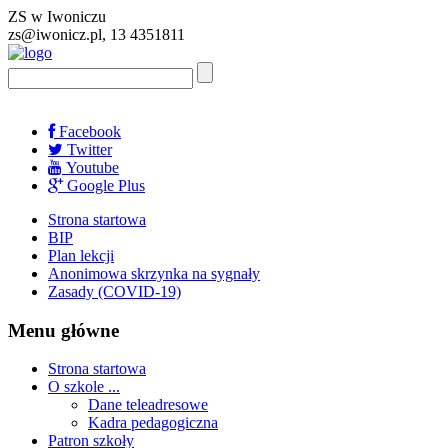
ZS w Iwoniczu
zs@iwonicz.pl, 13 4351811
Facebook
Twitter
Youtube
Google Plus
Strona startowa
BIP
Plan lekcji
Anonimowa skrzynka na sygnały
Zasady (COVID-19)
Menu główne
Strona startowa
O szkole ...
Dane teleadresowe
Kadra pedagogiczna
Patron szkoły