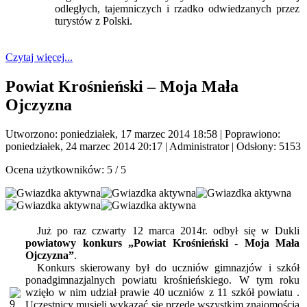
odległych, tajemniczych i rzadko odwiedzanych przez
turystów z Polski.
Czytaj więcej...
Powiat Krośnieński – Moja Mała
Ojczyzna
Utworzono: poniedziałek, 17 marzec 2014 18:58
|
Poprawiono:
poniedziałek, 24 marzec 2014 20:17
|
Administrator
| Odsłony: 5153
Ocena użytkowników:
5
/
5
Już po raz czwarty 12 marca 2014r. odbył się w Dukli
powiatowy konkurs „Powiat Krośnieński - Moja Mała
Ojczyzna”
.
Konkurs skierowany był do uczniów gimnazjów i szkół
ponadgimnazjalnych powiatu krośnieńskiego. W tym roku
wzięło w nim udział prawie 40 uczniów z 11 szkół powiatu .
Uczestnicy musieli wykazać się przede wszystkim znajomością