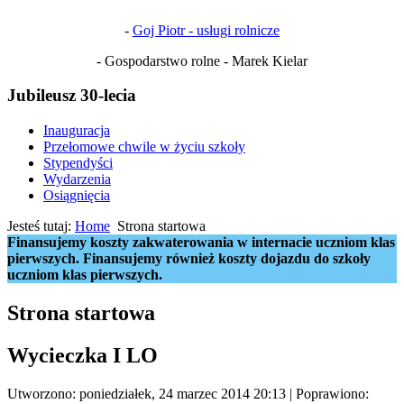
-
Goj Piotr - usługi rolnicze
- Gospodarstwo rolne - Marek Kielar
Jubileusz 30-lecia
Inauguracja
Przełomowe chwile w życiu szkoły
Stypendyści
Wydarzenia
Osiągnięcia
Jesteś tutaj:
Home
Strona startowa
Finansujemy koszty zakwaterowania w internacie uczniom klas
pierwszych. Finansujemy również koszty dojazdu do szkoły
uczniom klas pierwszych.
Strona startowa
Wycieczka I LO
Utworzono: poniedziałek, 24 marzec 2014 20:13
|
Poprawiono: