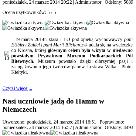
poniedziałek, 24 marzec 2014 20:22
|
Administrator
| Odsłony: 5089
Ocena użytkowników:
5
/
5
19 marca 2014r. klasa I LO pod opieką wychowawcy
pani
Elżbiety Zajdel i pani Marii Blicharczyk
udała się na wycieczkę
do Krosna, której
głównym celem była wizyta w niedawno
powstałym Prywatnym Muzeum Podkarpackich Pól
Bitewnych
. Muzeum powstało dzięki olbrzymiej pasji i
zaangażowaniu jego twórców panów Lesława Wilka i Piotra
Kiełtyki.
Czytaj więcej...
Nasi uczniowie jadą do Hamm w
Niemczech
Utworzono: poniedziałek, 24 marzec 2014 16:51
|
Poprawiono:
poniedziałek, 24 marzec 2014 16:57
|
Administrator
| Odsłony: 4493