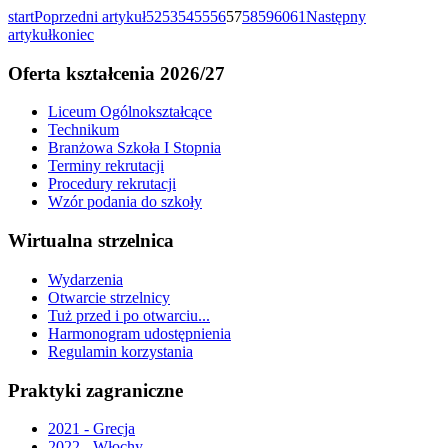
start
Poprzedni artykuł
52
53
54
55
56
57
58
59
60
61
Następny
artykuł
koniec
Oferta kształcenia 2026/27
Liceum Ogólnokształcące
Technikum
Branżowa Szkoła I Stopnia
Terminy rekrutacji
Procedury rekrutacji
Wzór podania do szkoły
Wirtualna strzelnica
Wydarzenia
Otwarcie strzelnicy
Tuż przed i po otwarciu...
Harmonogram udostępnienia
Regulamin korzystania
Praktyki zagraniczne
2021 - Grecja
2022 - Włochy