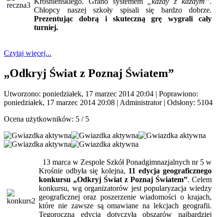
Krośnieńskiego. Grano systemem
„każdy z każdym’
’.
Chłopcy naszej szkoły spisali się bardzo dobrze.
Prezentując dobrą i skuteczną grę wygrali cały
turniej.
Czytaj więcej...
„Odkryj Świat z Poznaj Światem”
Utworzono: poniedziałek, 17 marzec 2014 20:04
|
Poprawiono:
poniedziałek, 17 marzec 2014 20:08
|
Administrator
| Odsłony: 5104
Ocena użytkowników:
5
/
5
13 marca w Zespole Szkół Ponadgimnazjalnych nr 5 w
Krośnie odbyła się kolejna,
11 edycja geograficznego
konkursu „Odkryj Świat z Poznaj Światem”
. Celem
konkursu, wg organizatorów jest popularyzacja wiedzy
geograficznej oraz poszerzenie wiadomości o krajach,
które nie zawsze są omawiane na lekcjach geografii.
Tegoroczna edycja dotyczyła obszarów najbardziej