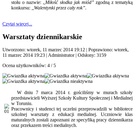
stołu o nazwie: ,
,Miłość słodka jak miód”
zgodną z tematyką
konkursu:
,,Walentynki przez cały rok”.
Czytaj więcej...
Warsztaty dziennikarskie
Utworzono: wtorek, 11 marzec 2014 19:12
|
Poprawiono: wtorek,
11 marzec 2014 19:23
|
Administrator
| Odsłony: 3159
Ocena użytkowników:
4
/
5
W dniu 7 marca 2014 r. gościliśmy w murach szkoły
przedstawicieli Wyższej Szkoły Kultury Społecznej i Medialnej
w Toruniu.
Pracownicy i studenci tej uczelni przeprowadzili w bibliotece
szkolnej warsztaty z edukacji medialnej. Uczniowie klas
maturalnych zostali zapoznani ze specyfiką pracy dziennikarza
oraz przekazem treści medialnych.