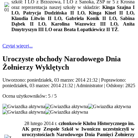
szkół: I LO z Brzozowa, I LO z Sanoka, ZSP nr 5 z Krosna
oraz reprezentacja naszej szkoły w składzie:
Kinga Szajna I
LO, Patrycja Dudzińska II LO, Kinga Kinel II LO,
Klaudia Litwin II LO, Gabriela Konik II LO, Sabina
Dąbek II LO, Karolina Wazowicz III LO, Anita
Dmytryszyn III LO oraz Beata Łopatkiewicz II TŻ
.
Czytaj więcej...
Uroczyste obchody Narodowego Dnia
Żołnierzy Wyklętych
Utworzono: poniedziałek, 03 marzec 2014 21:32
|
Poprawiono:
poniedziałek, 03 marzec 2014 21:32
|
Administrator
| Odsłony: 2825
Ocena użytkowników:
5
/
5
28 lutego 2014 r.
członkowie Klubu Historycznego im.
AK przy Zespole Szkół w Iwoniczu uczestniczyli w
uroczystościach Narodowego Dnia Pamięci Żołnierzy