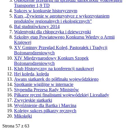
Ogłoszenie przetargu na sprzedaż samochodu Volkswagen
Transporter 1,9 TD
Sukces w konkursie historycznym
Kurs „Żywienie w agroturystyce z wykorzystaniem
produktów regionalnych i ekologicznych”
Bal studniówkowy 2014
Walentynki dla chłopczyka i dziewczynki
Szkolny etap Powiatowego Konkursu Wiedzy o Armii
Krajowej
XV Gminny Przegląd Kolęd, Pastorałek i Tradycji
Bożonarodzeniowych
XIV Międzynarodowy Konkurs Szopek
Bożonarodzeniowych
Klub Historyczny na konferencji naukowej
Hej kolęda, kolęda
Awans siatkarek do półfinału wojewódzkiego
Spotkanie wigilijne w internacie
Stypendia Prezesa Rady Ministrów
Piłkarze ręczni finalistami wojewódzkiej Licealiady
Zwycięskie siatkarki
Wyróżnienie dla Bartka i Marcina
Kolejny sukces piłkarzy ręcznych
Mikołajki
Strona 57 z 63