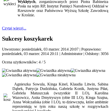
Wyklętych
, zorganizowanych przez Piotra Babinetza
Posła na sejm RP, Instytut Pamięci Narodowej Oddział w
Rzeszowie oraz Państwowa Wyższą Szkołę Zawodową
w Krośnie.
Czytaj więcej...
Sukcesy koszykarek
Utworzono: poniedziałek, 03 marzec 2014 20:07
|
Poprawiono:
poniedziałek, 03 marzec 2014 20:11
|
Administrator
| Odsłony: 3056
Ocena użytkowników:
4
/
5
Agnieszka Sowula, Kinga Kinel, Klaudia Litwin, Sabina
Dąbek, Patrycja Dudzińska, Gabriela Konik, Justyna Piłat,
Gabriela Matuszczak (wszystkie II LO), Karolina
Wazowicz, Anita Dmytryszyn (obie III LO), Kinga Szajna,
Anna Wołczańska (obie I LO), to dziewczęta, które ambitnie
reprezentują w tym roku naszą szkołę w rozgrywkach
koszykarskiej Licealiady.