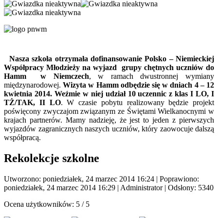
Nasza szkoła otrzymała dofinansowanie Polsko – Niemieckiej
Współpracy Młodzieży na wyjazd grupy chętnych uczniów do
Hamm w Niemczech
, w ramach dwustronnej wymiany
międzynarodowej.
Wizyta w Hamm odbędzie się w dniach 4 – 12
kwietnia 2014. Weźmie w niej udział 10 uczennic z klas I LO, I
TŻ/TAK, II LO
. W czasie pobytu realizowany będzie projekt
poświęcony zwyczajom związanym ze Świętami Wielkanocnymi w
krajach partnerów. Mamy nadzieję, że jest to jeden z pierwszych
wyjazdów zagranicznych naszych uczniów, który zaowocuje dalszą
współpracą.
Rekolekcje szkolne
Utworzono: poniedziałek, 24 marzec 2014 16:24
|
Poprawiono:
poniedziałek, 24 marzec 2014 16:29
|
Administrator
| Odsłony: 5340
Ocena użytkowników:
5
/
5