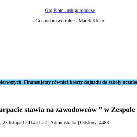
-
Goj Piotr - usługi rolnicze
- Gospodarstwo rolne - Marek Kielar
ierwszych. Finansujemy również koszty dojazdu do szkoły ucznio
karpacie stawia na zawodowców ” w Zespole
, 23 listopad 2014 21:27
|
Administrator
| Odsłony: 4488