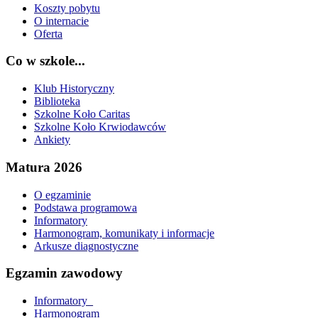
Koszty pobytu
O internacie
Oferta
Co w szkole...
Klub Historyczny
Biblioteka
Szkolne Koło Caritas
Szkolne Koło Krwiodawców
Ankiety
Matura 2026
O egzaminie
Podstawa programowa
Informatory
Harmonogram, komunikaty i informacje
Arkusze diagnostyczne
Egzamin zawodowy
Informatory_
Harmonogram_