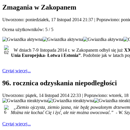
Zmagania w Zakopanem
Utworzono: poniedziałek, 17 listopad 2014 21:37
|
Poprawiono: ponie
Ocena użytkowników:
5
/
5
W dniach 7-9 listopada 2014 r. w Zakopanem odbył się już
XX
Unia Europejska- Łotwa i Estonia”
. Podobnie jak w latach p
Czytaj więcej...
96. rocznica odzyskania niepodległości
Utworzono: piątek, 14 listopad 2014 22:33
|
Poprawiono: wtorek, 18 
„Ziemio ojczysta, ziemio jasna, nie będę powalonym drzewem,
Można nie kochać Cię i żyć, ale nie można owocować.” - W. S
Czytaj więcej...