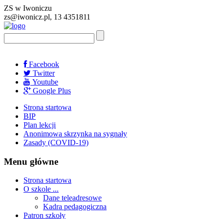
ZS w Iwoniczu
zs@iwonicz.pl, 13 4351811
Facebook
Twitter
Youtube
Google Plus
Strona startowa
BIP
Plan lekcji
Anonimowa skrzynka na sygnały
Zasady (COVID-19)
Menu główne
Strona startowa
O szkole ...
Dane teleadresowe
Kadra pedagogiczna
Patron szkoły