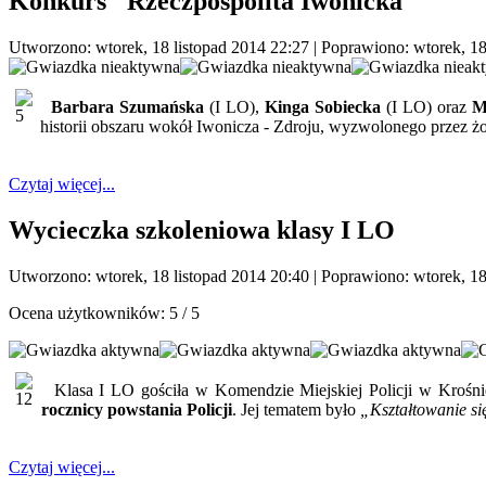
Konkurs "Rzeczpospolita Iwonicka"
Utworzono: wtorek, 18 listopad 2014 22:27
|
Poprawiono: wtorek, 18
Barbara Szumańska
(I LO),
Kinga Sobiecka
(I LO) oraz
M
historii obszaru wokół Iwonicza - Zdroju, wyzwolonego przez 
Czytaj więcej...
Wycieczka szkoleniowa klasy I LO
Utworzono: wtorek, 18 listopad 2014 20:40
|
Poprawiono: wtorek, 18
Ocena użytkowników:
5
/
5
Klasa I LO gościła w Komendzie Miejskiej Policji w Krośnie
rocznicy powstania Policji
. Jej tematem było
„Kształtowanie si
Czytaj więcej...