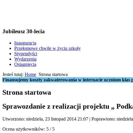
Jubileusz 30-lecia
Inauguracja
Przełomowe chwile w życiu szkoły
Stypendyści
Wydarzenia
Osiągnięcia
Jesteś tutaj:
Home
Strona startowa
Finansujemy koszty zakwaterowania w internacie uczniom klas p
Strona startowa
Sprawozdanie z realizacji projektu „ Pod
Utworzono: niedziela, 23 listopad 2014 21:07
|
Poprawiono: niedziela
Ocena użytkowników:
5
/
5