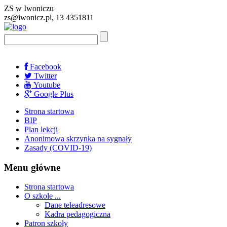
ZS w Iwoniczu
zs@iwonicz.pl, 13 4351811
Facebook
Twitter
Youtube
Google Plus
Strona startowa
BIP
Plan lekcji
Anonimowa skrzynka na sygnały
Zasady (COVID-19)
Menu główne
Strona startowa
O szkole ...
Dane teleadresowe
Kadra pedagogiczna
Patron szkoły