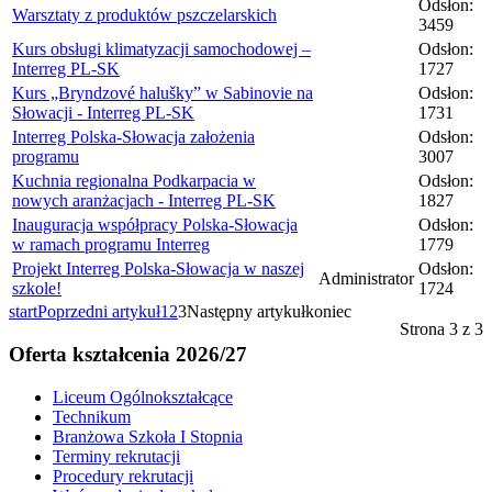
Odsłon:
Warsztaty z produktów pszczelarskich
3459
Kurs obsługi klimatyzacji samochodowej –
Odsłon:
Interreg PL-SK
1727
Kurs „Bryndzové halušky” w Sabinovie na
Odsłon:
Słowacji - Interreg PL-SK
1731
Interreg Polska-Słowacja założenia
Odsłon:
programu
3007
Kuchnia regionalna Podkarpacia w
Odsłon:
nowych aranżacjach - Interreg PL-SK
1827
Inauguracja współpracy Polska-Słowacja
Odsłon:
w ramach programu Interreg
1779
Projekt Interreg Polska-Słowacja w naszej
Odsłon:
Administrator
szkole!
1724
start
Poprzedni artykuł
1
2
3
Następny artykuł
koniec
Strona 3 z 3
Oferta kształcenia 2026/27
Liceum Ogólnokształcące
Technikum
Branżowa Szkoła I Stopnia
Terminy rekrutacji
Procedury rekrutacji