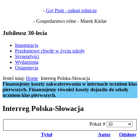
-
Goj Piotr - usługi rolnicze
- Gospodarstwo rolne - Marek Kielar
Jubileusz 30-lecia
Inauguracja
Przełomowe chwile w życiu szkoły
Stypendyści
Wydarzenia
Osiągnięcia
Jesteś tutaj:
Home
Interreg Polska-Słowacja
Finansujemy koszty zakwaterowania w internacie uczniom klas
pierwszych. Finansujemy również koszty dojazdu do szkoły
uczniom klas pierwszych.
Interreg Polska-Słowacja
Pokaż #
Tytuł
Autor
Odsłony