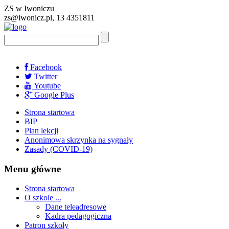
ZS w Iwoniczu
zs@iwonicz.pl, 13 4351811
Facebook
Twitter
Youtube
Google Plus
Strona startowa
BIP
Plan lekcji
Anonimowa skrzynka na sygnały
Zasady (COVID-19)
Menu główne
Strona startowa
O szkole ...
Dane teleadresowe
Kadra pedagogiczna
Patron szkoły