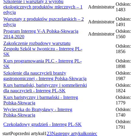
Szkolenie i warsztaty z wyrobu
Odsłon:
ekologicznych produktów mlecznych – 1
Administrator
1483
edycja
Warsztaty z produktów pszczelarskich – 2
Odsłon:
Administrator
edycja
1491
Program Interreg V-A Polska-Słowacja
Odsłon:
Administrator
2014-2020
1560
Zakończenie rozbudowy warsztatu
Odsłon:
Zespołu Szkół w Iwoniczu - Interreg PL-
1856
SK
Kurs programowania PLC - Interreg PL-
Odsłon:
SK
1898
Szkolenie dla nauczycieli branży
Odsłon:
gastronomicznej - Interreg Polska-Słowacja
1987
Kurs barmański, baristyczny i sommelierski
Odsłon:
dla nauczycieli - Interreg PL-SK
1824
Kurs baristyczny i barmański - Interreg
Odsłon:
Polska-Słowacja
1779
Wycieczka do Bratysławy - Interreg
Odsłon:
Polska-Słowacja
1740
Odsłon:
Czekoladowy grudzień - Interreg PL-SK
1791
start
Poprzedni artykuł
1
2
3
Następny artykuł
koniec