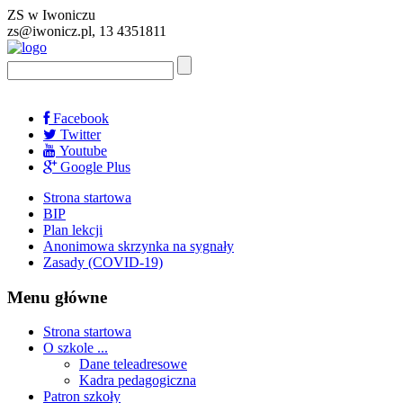
ZS w Iwoniczu
zs@iwonicz.pl, 13 4351811
Facebook
Twitter
Youtube
Google Plus
Strona startowa
BIP
Plan lekcji
Anonimowa skrzynka na sygnały
Zasady (COVID-19)
Menu główne
Strona startowa
O szkole ...
Dane teleadresowe
Kadra pedagogiczna
Patron szkoły