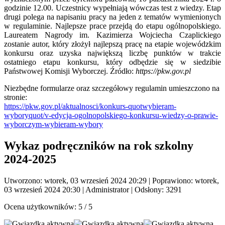
godzinie 12.00. Uczestnicy wypełniają wówczas test z wiedzy. Etap
drugi polega na napisaniu pracy na jeden z tematów wymienionych
w regulaminie. Najlepsze prace przejdą do etapu ogólnopolskiego.
Laureatem Nagrody im. Kazimierza Wojciecha Czaplickiego
zostanie autor, który złożył najlepszą pracę na etapie wojewódzkim
konkursu oraz uzyska największą liczbę punktów w trakcie
ostatniego etapu konkursu, który odbędzie się w siedzibie
Państwowej Komisji Wyborczej. Źródło:
https://pkw.gov.pl
Niezbędne formularze oraz szczegółowy regulamin umieszczono na
stronie:
https://pkw.gov.pl/aktualnosci/konkurs-quotwybieram-
wyboryquot/v-edycja-ogolnopolskiego-konkursu-wiedzy-o-prawie-
wyborczym-wybieram-wybory
Wykaz podręczników na rok szkolny
2024-2025
Utworzono: wtorek, 03 wrzesień 2024 20:29
|
Poprawiono: wtorek,
03 wrzesień 2024 20:30
|
Administrator
| Odsłony: 3291
Ocena użytkowników:
5
/
5