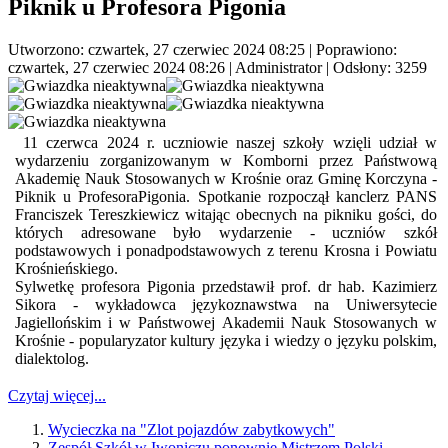
Piknik u Profesora Pigonia
Utworzono: czwartek, 27 czerwiec 2024 08:25
|
Poprawiono:
czwartek, 27 czerwiec 2024 08:26
|
Administrator
| Odsłony: 3259
11 czerwca 2024 r. uczniowie naszej szkoły wzięli udział w
wydarzeniu zorganizowanym w Komborni przez Państwową
Akademię Nauk Stosowanych w Krośnie oraz Gminę Korczyna -
Piknik u ProfesoraPigonia. Spotkanie rozpoczął kanclerz PANS
Franciszek Tereszkiewicz witając obecnych na pikniku gości, do
których adresowane było wydarzenie - uczniów szkół
podstawowych i ponadpodstawowych z terenu Krosna i Powiatu
Krośnieńskiego.
Sylwetkę profesora Pigonia przedstawił prof. dr hab. Kazimierz
Sikora - wykładowca językoznawstwa na Uniwersytecie
Jagiellońskim i w Państwowej Akademii Nauk Stosowanych w
Krośnie - popularyzator kultury języka i wiedzy o języku polskim,
dialektolog.
Czytaj więcej...
Wycieczka na "Zlot pojazdów zabytkowych"
Zespół Szkół w Iwoniczu ponownie Mistrzem Polski