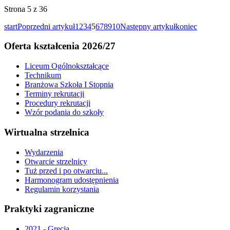
Strona 5 z 36
start
Poprzedni artykuł
1
2
3
4
5
6
7
8
9
10
Następny artykuł
koniec
Oferta kształcenia 2026/27
Liceum Ogólnokształcące
Technikum
Branżowa Szkoła I Stopnia
Terminy rekrutacji
Procedury rekrutacji
Wzór podania do szkoły
Wirtualna strzelnica
Wydarzenia
Otwarcie strzelnicy
Tuż przed i po otwarciu...
Harmonogram udostępnienia
Regulamin korzystania
Praktyki zagraniczne
2021 - Grecja