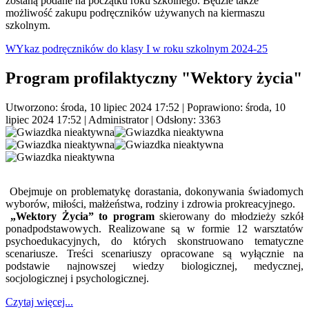
zostaną podane na początku roku szkolnego. Będzie także
możliwość zakupu podręczników używanych na kiermaszu
szkolnym.
WYkaz podręczników do klasy I w roku szkolnym 2024-25
Program profilaktyczny "Wektory życia"
Utworzono: środa, 10 lipiec 2024 17:52
|
Poprawiono: środa, 10
lipiec 2024 17:52
|
Administrator
| Odsłony: 3363
Obejmuje on problematykę dorastania, dokonywania świadomych
wyborów, miłości, małżeństwa, rodziny i zdrowia prokreacyjnego.
„Wektory Życia” to program
skierowany do młodzieży szkół
ponadpodstawowych. Realizowane są w formie 12 warsztatów
psychoedukacyjnych, do których skonstruowano tematyczne
scenariusze. Treści scenariuszy opracowane są wyłącznie na
podstawie najnowszej wiedzy biologicznej, medycznej,
socjologicznej i psychologicznej.
Czytaj więcej...