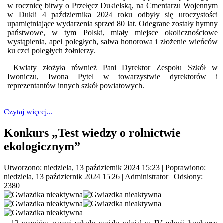
w rocznicę bitwy o Przełęcz Dukielską, na Cmentarzu Wojennym
w Dukli 4 października 2024 roku odbyły się uroczystości
upamiętniające wydarzenia sprzed 80 lat. Odegrane zostały hymny
państwowe, w tym Polski, miały miejsce okolicznościowe
wystąpienia, apel poległych, salwa honorowa i złożenie wieńców
ku czci poległych żołnierzy.
Kwiaty złożyła również Pani Dyrektor Zespołu Szkół w
Iwoniczu, Iwona Pytel w towarzystwie dyrektorów i
reprezentantów innych szkół powiatowych.
Czytaj więcej...
Konkurs „Test wiedzy o rolnictwie
ekologicznym”
Utworzono: niedziela, 13 październik 2024 15:23
|
Poprawiono:
niedziela, 13 październik 2024 15:26
|
Administrator
| Odsłony:
2380
12 uczniów naszej szkoły wzięło udział w IV edycji konkursu