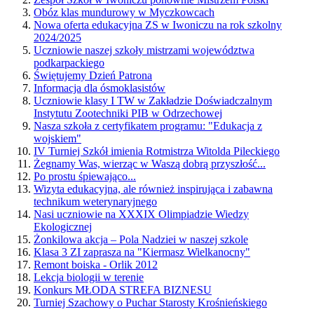
Obóz klas mundurowy w Myczkowcach
Nowa oferta edukacyjna ZS w Iwoniczu na rok szkolny
2024/2025
Uczniowie naszej szkoły mistrzami województwa
podkarpackiego
Świętujemy Dzień Patrona
Informacja dla ósmoklasistów
Uczniowie klasy I TW w Zakładzie Doświadczalnym
Instytutu Zootechniki PIB w Odrzechowej
Nasza szkoła z certyfikatem programu: "Edukacja z
wojskiem"
IV Turniej Szkół imienia Rotmistrza Witolda Pileckiego
Żegnamy Was, wierząc w Waszą dobrą przyszłość...
Po prostu śpiewająco...
Wizyta edukacyjna, ale również inspirująca i zabawna
technikum weterynaryjnego
Nasi uczniowie na XXXIX Olimpiadzie Wiedzy
Ekologicznej
Żonkilowa akcja – Pola Nadziei w naszej szkole
Klasa 3 ZI zaprasza na "Kiermasz Wielkanocny"
Remont boiska - Orlik 2012
Lekcja biologii w terenie
Konkurs MŁODA STREFA BIZNESU
Turniej Szachowy o Puchar Starosty Krośnieńskiego