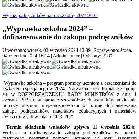
Wykaz podręczników na rok szkolny 2024/2025
„Wyprawka szkolna 2024” –
dofinansowanie do zakupu podręczników
Utworzono: wtorek, 03 wrzesień 2024 13:39
|
Poprawiono: środa,
04 wrzesień 2024 16:14
|
Administrator
| Odsłony: 2189
Wyprawka szkolna – program pomocy uczniom z orzeczeniami do
kształcenia specjalnego w 2024r. Najważniejsze informacje znajdują
się w ROZPORZĄDZENIU RADY MINISTRÓW z dnia 1
czerwca 2023 r. w sprawie szczegółowych warunków udzielania
pomocy uczniom niepełnosprawnym w formie dofinansowania
zakupu podręczników, materiałów edukacyjnych i materiałów
ćwiczeniowych w latach 2023–2025.
Termin składania wniosków upływa 11 września 2024r
.
Wniosek o dofinansowanie zakupu podręczników w ramach
rządowego programu pomocy uczniom w roku szkolnym