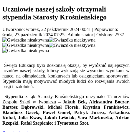
Uczniowie naszej szkoły otrzymali
stypendia Starosty Krośnieńskiego
Utworzono: wtorek, 22 październik 2024 00:41
|
Poprawiono:
środa, 23 październik 2024 07:25
|
Administrator
| Odsłony: 2537
Święto Edukacji było doskonałą okazją, by wyróżnić najlepszych
uczniów naszej szkoły, którzy wykazują się wysokimi wynikami w
nauce, na olimpiadach, konkursach lub osiągnięciami sportowymi.
Stypendia mają motywować młodych ludzi do rozwijania swoich
pasji i uzdolnień.
Stypendia z rąk Starosty Krośnieńskiego otrzymało 15 uczniów
Zespołu Szkół w Iwoniczu –
Jakub Bek, Aleksandra Boczar,
Bartosz Dąbrowski, Michał Florek, Krystian Frankiewicz,
Klaudiusz Gacek, Paweł Gonet, Patryk Jurasz, Arkadiusz
Kubal, Julia Kwas, Jakub Leśniak, Sara Markuszka, Adrian
Rzepski, Rafał Szepieniec i Tymoteusz Szot
.