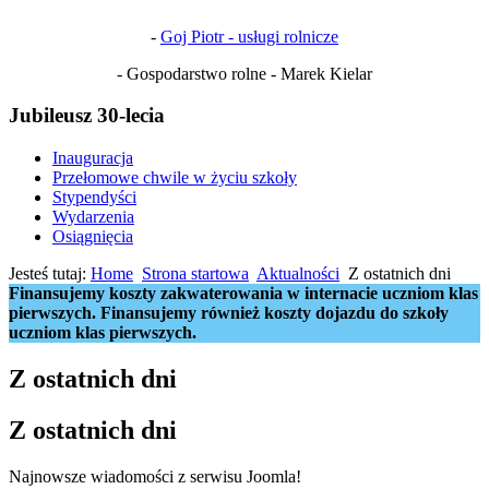
-
Goj Piotr - usługi rolnicze
- Gospodarstwo rolne - Marek Kielar
Jubileusz 30-lecia
Inauguracja
Przełomowe chwile w życiu szkoły
Stypendyści
Wydarzenia
Osiągnięcia
Jesteś tutaj:
Home
Strona startowa
Aktualności
Z ostatnich dni
Finansujemy koszty zakwaterowania w internacie uczniom klas
pierwszych. Finansujemy również koszty dojazdu do szkoły
uczniom klas pierwszych.
Z ostatnich dni
Z ostatnich dni
Najnowsze wiadomości z serwisu Joomla!