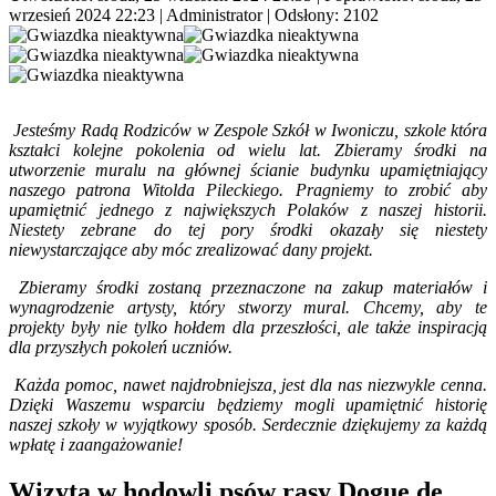
wrzesień 2024 22:23
|
Administrator
| Odsłony: 2102
Jesteśmy Radą Rodziców w Zespole Szkół w Iwoniczu, szkole która
kształci kolejne pokolenia od wielu lat. Zbieramy środki na
utworzenie muralu na głównej ścianie budynku upamiętniający
naszego patrona Witolda Pileckiego. Pragniemy to zrobić aby
upamiętnić jednego z największych Polaków z naszej historii.
Niestety zebrane do tej pory środki okazały się niestety
niewystarczające aby móc zrealizować dany projekt.
Zbieramy środki zostaną przeznaczone na zakup materiałów i
wynagrodzenie artysty, który stworzy mural. Chcemy, aby te
projekty były nie tylko hołdem dla przeszłości, ale także inspiracją
dla przyszłych pokoleń uczniów.
Każda pomoc, nawet najdrobniejsza, jest dla nas niezwykle cenna.
Dzięki Waszemu wsparciu będziemy mogli upamiętnić historię
naszej szkoły w wyjątkowy sposób. Serdecznie dziękujemy za każdą
wpłatę i zaangażowanie!
Wizyta w hodowli psów rasy Dogue de