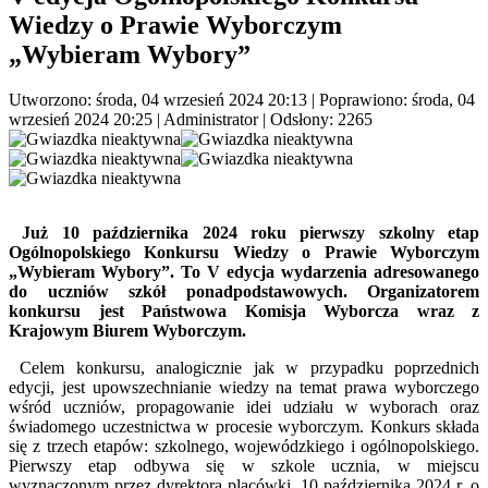
Wiedzy o Prawie Wyborczym
„Wybieram Wybory”
Utworzono: środa, 04 wrzesień 2024 20:13
|
Poprawiono: środa, 04
wrzesień 2024 20:25
|
Administrator
| Odsłony: 2265
Już 10 października 2024 roku pierwszy szkolny etap
Ogólnopolskiego Konkursu Wiedzy o Prawie Wyborczym
„Wybieram Wybory”. To V edycja wydarzenia adresowanego
do uczniów szkół ponadpodstawowych. Organizatorem
konkursu jest Państwowa Komisja Wyborcza wraz z
Krajowym Biurem Wyborczym.
Celem konkursu, analogicznie jak w przypadku poprzednich
edycji, jest upowszechnianie wiedzy na temat prawa wyborczego
wśród uczniów, propagowanie idei udziału w wyborach oraz
świadomego uczestnictwa w procesie wyborczym. Konkurs składa
się z trzech etapów: szkolnego, wojewódzkiego i ogólnopolskiego.
Pierwszy etap odbywa się w szkole ucznia, w miejscu
wyznaczonym przez dyrektora placówki, 10 października 2024 r. o