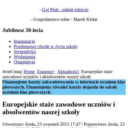
-
Goj Piotr - usługi rolnicze
- Gospodarstwo rolne - Marek Kielar
Jubileusz 30-lecia
Inauguracja
Przełomowe chwile w życiu szkoły
Stypendyści
Wydarzenia
Osiągnięcia
Jesteś tutaj:
Home
Erasmus+
Aktualności
Europejskie staże
zawodowe uczniów i absolwentów naszej szkoły
Finansujemy koszty zakwaterowania w internacie uczniom klas
pierwszych. Finansujemy również koszty dojazdu do szkoły
uczniom klas pierwszych.
Europejskie staże zawodowe uczniów i
absolwentów naszej szkoły
Utworzono: środa, 23 wrzesień 2015 17:47
|
Poprawiono: środa, 23