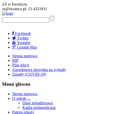
ZS w Iwoniczu
zs@iwonicz.pl, 13 4351811
Facebook
Twitter
Youtube
Google Plus
Strona startowa
BIP
Plan lekcji
Anonimowa skrzynka na sygnały
Zasady (COVID-19)
Menu główne
Strona startowa
O szkole ...
Dane teleadresowe
Kadra pedagogiczna
Patron szkoły