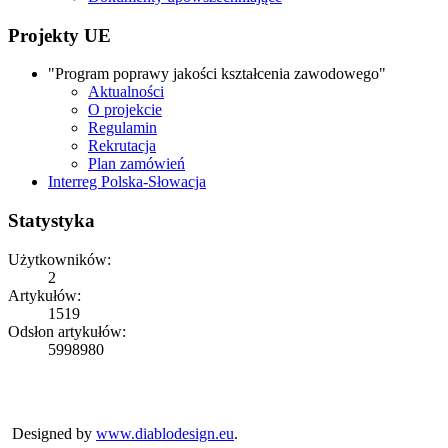
Projekty UE
"Program poprawy jakości kształcenia zawodowego"
Aktualności
O projekcie
Regulamin
Rekrutacja
Plan zamówień
Interreg Polska-Słowacja
Statystyka
Użytkowników:
2
Artykułów:
1519
Odsłon artykułów:
5998980
Copyright © 2026
ZS Iwonicz
Rights Reserved.
Designed by
www.diablodesign.eu
.