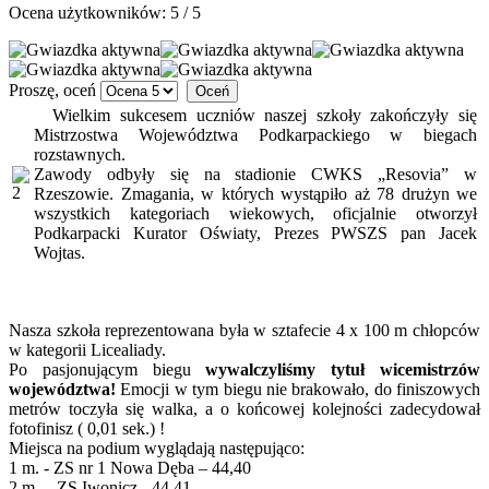
Ocena użytkowników:
5
/
5
Proszę, oceń
Wielkim sukcesem uczniów naszej szkoły zakończyły się
Mistrzostwa Województwa Podkarpackiego w biegach
rozstawnych.
Zawody odbyły się na stadionie CWKS „Resovia” w
Rzeszowie. Zmagania, w których wystąpiło aż 78 drużyn we
wszystkich kategoriach wiekowych, oficjalnie otworzył
Podkarpacki Kurator Oświaty, Prezes PWSZS pan Jacek
Wojtas.
Nasza szkoła reprezentowana była w sztafecie 4 x 100 m chłopców
w kategorii Licealiady.
Po pasjonującym biegu
wywalczyliśmy tytuł wicemistrzów
województwa!
Emocji w tym biegu nie brakowało, do finiszowych
metrów toczyła się walka, a o końcowej kolejności zadecydował
fotofinisz ( 0,01 sek.) !
Miejsca na podium wyglądają następująco:
1 m. - ZS nr 1 Nowa Dęba – 44,40
2 m. – ZS Iwonicz - 44,41