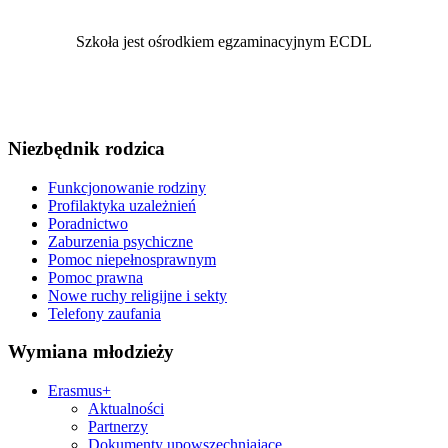
Szkoła jest ośrodkiem egzaminacyjnym ECDL
Niezbędnik rodzica
Funkcjonowanie rodziny
Profilaktyka uzależnień
Poradnictwo
Zaburzenia psychiczne
Pomoc niepełnosprawnym
Pomoc prawna
Nowe ruchy religijne i sekty
Telefony zaufania
Wymiana młodzieży
Erasmus+
Aktualności
Partnerzy
Dokumenty upowszechniające