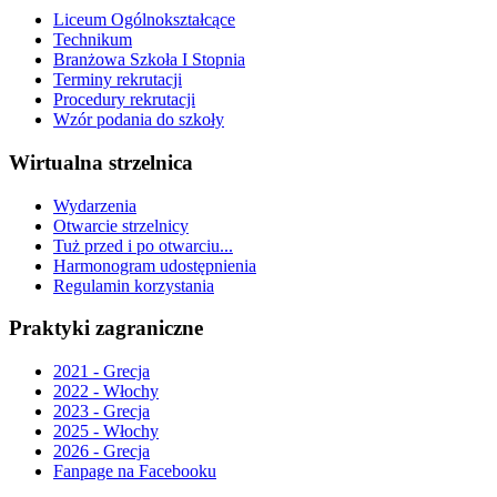
Liceum Ogólnokształcące
Technikum
Branżowa Szkoła I Stopnia
Terminy rekrutacji
Procedury rekrutacji
Wzór podania do szkoły
Wirtualna strzelnica
Wydarzenia
Otwarcie strzelnicy
Tuż przed i po otwarciu...
Harmonogram udostępnienia
Regulamin korzystania
Praktyki zagraniczne
2021 - Grecja
2022 - Włochy
2023 - Grecja
2025 - Włochy
2026 - Grecja
Fanpage na Facebooku