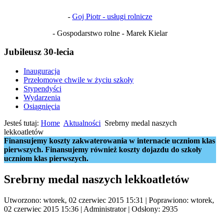
-
Goj Piotr - usługi rolnicze
- Gospodarstwo rolne - Marek Kielar
Jubileusz 30-lecia
Inauguracja
Przełomowe chwile w życiu szkoły
Stypendyści
Wydarzenia
Osiągnięcia
Jesteś tutaj:
Home
Aktualności
Srebrny medal naszych
lekkoatletów
Finansujemy koszty zakwaterowania w internacie uczniom klas
pierwszych. Finansujemy również koszty dojazdu do szkoły
uczniom klas pierwszych.
Srebrny medal naszych lekkoatletów
Utworzono: wtorek, 02 czerwiec 2015 15:31
|
Poprawiono: wtorek,
02 czerwiec 2015 15:36
|
Administrator
| Odsłony: 2935