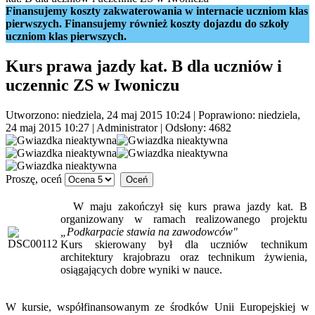
Finansujemy koszty zakwaterowania w internacie uczniom klas
pierwszych. Finansujemy również koszty dojazdu do szkoły
uczniom klas pierwszych.
Kurs prawa jazdy kat. B dla uczniów i
uczennic ZS w Iwoniczu
Utworzono: niedziela, 24 maj 2015 10:24
|
Poprawiono: niedziela,
24 maj 2015 10:27
|
Administrator
| Odsłony: 4682
Proszę, oceń
W maju zakończył się kurs prawa jazdy kat. B
organizowany w ramach realizowanego projektu
„Podkarpacie stawia na zawodowców"
Kurs skierowany był dla uczniów technikum
architektury krajobrazu oraz technikum żywienia,
osiągających dobre wyniki w nauce.
W kursie, współfinansowanym ze środków Unii Europejskiej w