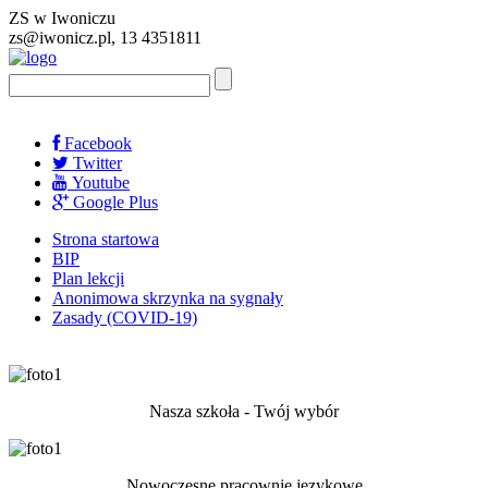
ZS w Iwoniczu
zs@iwonicz.pl, 13 4351811
Facebook
Twitter
Youtube
Google Plus
Strona startowa
BIP
Plan lekcji
Anonimowa skrzynka na sygnały
Zasady (COVID-19)
Nasza szkoła - Twój wybór
Nowoczesne pracownie językowe