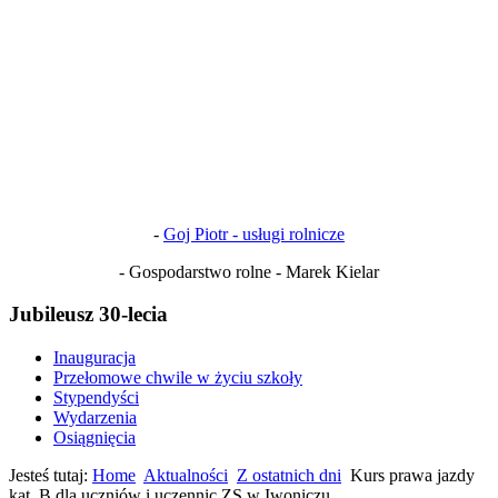
-
Goj Piotr - usługi rolnicze
- Gospodarstwo rolne - Marek Kielar
Jubileusz 30-lecia
Inauguracja
Przełomowe chwile w życiu szkoły
Stypendyści
Wydarzenia
Osiągnięcia
Jesteś tutaj:
Home
Aktualności
Z ostatnich dni
Kurs prawa jazdy
kat. B dla uczniów i uczennic ZS w Iwoniczu