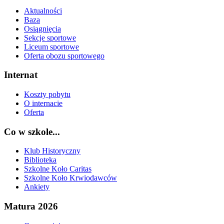
Aktualności
Baza
Osiągnięcia
Sekcje sportowe
Liceum sportowe
Oferta obozu sportowego
Internat
Koszty pobytu
O internacie
Oferta
Co w szkole...
Klub Historyczny
Biblioteka
Szkolne Koło Caritas
Szkolne Koło Krwiodawców
Ankiety
Matura 2026