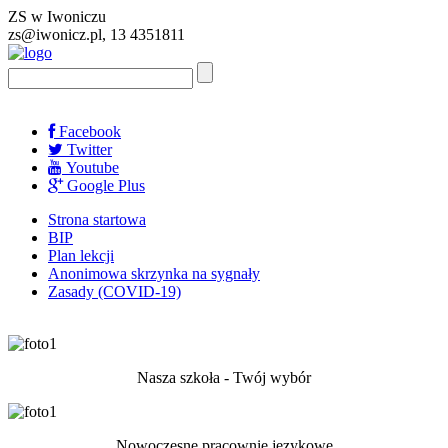
ZS w Iwoniczu
zs@iwonicz.pl, 13 4351811
Facebook
Twitter
Youtube
Google Plus
Strona startowa
BIP
Plan lekcji
Anonimowa skrzynka na sygnały
Zasady (COVID-19)
Nasza szkoła - Twój wybór
Nowoczesne pracownie językowe