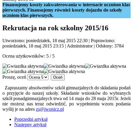
Finansujemy koszty zakwaterowania w internacie uczniom klas
pierwszych. Finansujemy również koszty dojazdu do szkoły
uczniom klas pierwszych.
Rekrutacja na rok szkolny 2015/16
Utworzono: poniedziałek, 18 maj 2015 22:30
|
Poprawiono:
poniedziałek, 18 maj 2015 23:15
|
Administrator
| Odsłony: 3784
Ocena użytkowników:
5
/
5
Proszę, oceń
Zapraszamy absolwentów szkół gimnazjalnych do składania podań
o przyjęcie do naszej szkoły. Składanie wniosków do wybranych
szkół ponadgimnazjalnych trwa od 14 maja do 28 maja 2015r. Jeżeli
nie możesz nas teraz odwiedzić, po wypełnieniu wzoru podania
wyślij je na adres
zs@iwonicz.pl
Poprzedni artykuł
Następny artykuł