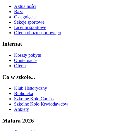
Aktualności
Baza
Osiągnięcia
Sekcje sportowe
Liceum sportowe
Oferta obozu sportowego
Internat
Koszty pobytu
O internacie
Oferta
Co w szkole...
Klub Historyczny
Biblioteka
Szkolne Koło Caritas
Szkolne Koło Krwiodawców
Ankiety
Matura 2026