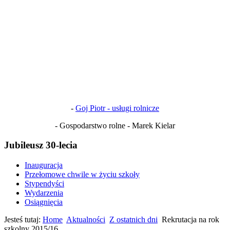
-
Goj Piotr - usługi rolnicze
- Gospodarstwo rolne - Marek Kielar
Jubileusz 30-lecia
Inauguracja
Przełomowe chwile w życiu szkoły
Stypendyści
Wydarzenia
Osiągnięcia
Jesteś tutaj:
Home
Aktualności
Z ostatnich dni
Rekrutacja na rok
szkolny 2015/16