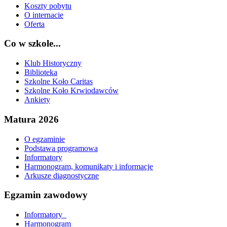
Koszty pobytu
O internacie
Oferta
Co w szkole...
Klub Historyczny
Biblioteka
Szkolne Koło Caritas
Szkolne Koło Krwiodawców
Ankiety
Matura 2026
O egzaminie
Podstawa programowa
Informatory
Harmonogram, komunikaty i informacje
Arkusze diagnostyczne
Egzamin zawodowy
Informatory_
Harmonogram_