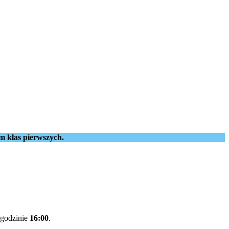
m klas pierwszych.
godzinie
16:00
.