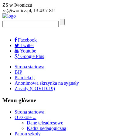
ZS w Iwoniczu
zs@iwonicz.pl, 13 4351811
Facebook
Twitter
Youtube
Google Plus
Strona startowa
BIP
Plan lekcji
Anonimowa skrzynka na sygnały
Zasady (COVID-19)
Menu główne
Strona startowa
O szkole ...
Dane teleadresowe
Kadra pedagogiczna
Patron szkoły