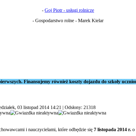
-
Goj Piotr - usługi rolnicze
- Gospodarstwo rolne - Marek Kielar
ierwszych. Finansujemy również koszty dojazdu do szkoły ucznio
działek, 03 listopad 2014 14:21
| Odsłony: 21318
howawcami i nauczycielami, które odbędzie się
7 listopada 2014 r.
o 