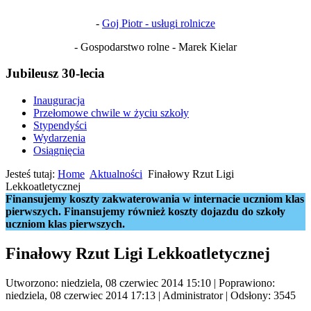
-
Goj Piotr - usługi rolnicze
- Gospodarstwo rolne - Marek Kielar
Jubileusz 30-lecia
Inauguracja
Przełomowe chwile w życiu szkoły
Stypendyści
Wydarzenia
Osiągnięcia
Jesteś tutaj:
Home
Aktualności
Finałowy Rzut Ligi
Lekkoatletycznej
Finansujemy koszty zakwaterowania w internacie uczniom klas
pierwszych. Finansujemy również koszty dojazdu do szkoły
uczniom klas pierwszych.
Finałowy Rzut Ligi Lekkoatletycznej
Utworzono: niedziela, 08 czerwiec 2014 15:10
|
Poprawiono:
niedziela, 08 czerwiec 2014 17:13
|
Administrator
| Odsłony: 3545