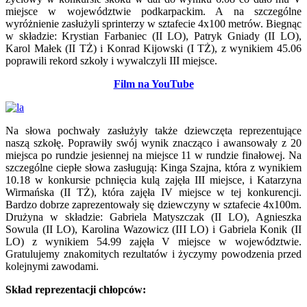
miejsce w województwie podkarpackim. A na szczególne
wyróżnienie zasłużyli sprinterzy w sztafecie 4x100 metrów. Biegnąc
w składzie: Krystian Farbaniec (II LO), Patryk Gniady (II LO),
Karol Małek (II TŻ) i Konrad Kijowski (I TŻ), z wynikiem 45.06
poprawili rekord szkoły i wywalczyli III miejsce.
Film na YouTube
Na słowa pochwały zasłużyły także dziewczęta reprezentujące
naszą szkołę. Poprawiły swój wynik znacząco i awansowały z 20
miejsca po rundzie jesiennej na miejsce 11 w rundzie finałowej. Na
szczególne ciepłe słowa zasługują: Kinga Szajna, która z wynikiem
10.18 w konkursie pchnięcia kulą zajęła III miejsce, i Katarzyna
Wirmańska (II TŻ), która zajęła IV miejsce w tej konkurencji.
Bardzo dobrze zaprezentowały się dziewczyny w sztafecie 4x100m.
Drużyna w składzie: Gabriela Matyszczak (II LO), Agnieszka
Sowula (II LO), Karolina Wazowicz (III LO) i Gabriela Konik (II
LO) z wynikiem 54.99 zajęła V miejsce w województwie.
Gratulujemy znakomitych rezultatów i życzymy powodzenia przed
kolejnymi zawodami.
Skład reprezentacji chłopców: