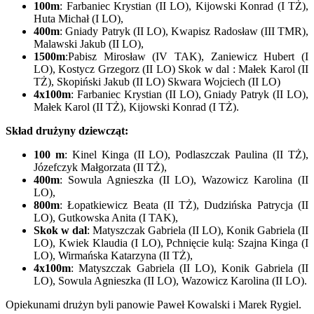
100m
: Farbaniec Krystian (II LO), Kijowski Konrad (I TŻ),
Huta Michał (I LO),
400m
: Gniady Patryk (II LO), Kwapisz Radosław (III TMR),
Malawski Jakub (II LO),
1500m
:Pabisz Mirosław (IV TAK), Zaniewicz Hubert (I
LO), Kostycz Grzegorz (II LO) Skok w dal : Małek Karol (II
TŻ), Skopiński Jakub (II LO) Skwara Wojciech (II LO)
4x100m
: Farbaniec Krystian (II LO), Gniady Patryk (II LO),
Małek Karol (II TŻ), Kijowski Konrad (I TŻ).
Skład drużyny dziewcząt:
100 m
: Kinel Kinga (II LO), Podlaszczak Paulina (II TŻ),
Józefczyk Małgorzata (II TŻ),
400m
: Sowula Agnieszka (II LO), Wazowicz Karolina (II
LO),
800m
: Łopatkiewicz Beata (II TŻ), Dudzińska Patrycja (II
LO), Gutkowska Anita (I TAK),
Skok w dal
: Matyszczak Gabriela (II LO), Konik Gabriela (II
LO), Kwiek Klaudia (I LO), Pchnięcie kulą: Szajna Kinga (I
LO), Wirmańska Katarzyna (II TŻ),
4x100m
: Matyszczak Gabriela (II LO), Konik Gabriela (II
LO), Sowula Agnieszka (II LO), Wazowicz Karolina (II LO).
Opiekunami drużyn byli panowie Paweł Kowalski i Marek Rygiel.