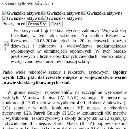
Ocena użytkowników:
5
/
5
Proszę, oceń
Finałowy rzut Ligi Lekkoatletycznej zakończył Wojewódzką
Licealiadę w tym roku szkolnym. Na stadion Resovii w
Rzeszowie 28.05.2014r. zjechało 20 najlepszych drużyn
dziewcząt i chłopców z województwa podkarpackiego
wyłonionych w eliminacjach rejonowych. W tych bardzo
prestiżowych i licznie obsadzonych zawodach, bardzo udany
występ zanotowali uczniowie naszej szkoły.
Padło wiele rekordów szkoły i rekordów życiowych.
Ogólny
wynik 1292 pkt. dał czwarte miejsce w województwie wśród
prawie stu sklasyfikowanych szkół.
W gronie naszych reprezentantów na szczególne wyróżnienie
zasłużyli: Mirosław Pabisz (IV TAK) zajmując II miejsce w
konkurencji 1500 metrów z wynikiem 4.09. Hubert Zaniewicz (I
LO) zajmując w tejże konkurencji VII miejsce z rekordem
życiowym 4.28. Patryk Gniady (II LO) w konkurencji 400 metrów
„ wyśrubował’’ rekord życiowy i szkoły do wyniku 52.12 zajmując
indywidualne III miejsce. Karol Małek (II TŻ) poprawił rekord
życiowy w konkursie skoku w dal do wyniku 6.08 co dało mu V