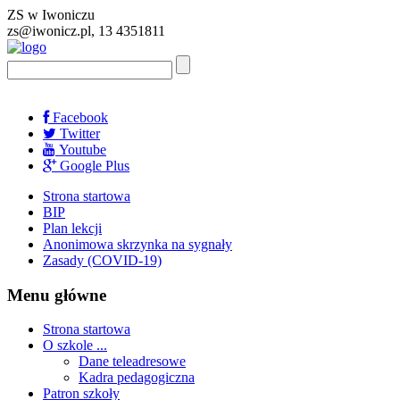
ZS w Iwoniczu
zs@iwonicz.pl, 13 4351811
Facebook
Twitter
Youtube
Google Plus
Strona startowa
BIP
Plan lekcji
Anonimowa skrzynka na sygnały
Zasady (COVID-19)
Menu główne
Strona startowa
O szkole ...
Dane teleadresowe
Kadra pedagogiczna
Patron szkoły