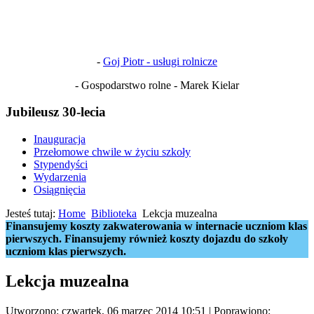
-
Goj Piotr - usługi rolnicze
- Gospodarstwo rolne - Marek Kielar
Jubileusz 30-lecia
Inauguracja
Przełomowe chwile w życiu szkoły
Stypendyści
Wydarzenia
Osiągnięcia
Jesteś tutaj:
Home
Biblioteka
Lekcja muzealna
Finansujemy koszty zakwaterowania w internacie uczniom klas
pierwszych. Finansujemy również koszty dojazdu do szkoły
uczniom klas pierwszych.
Lekcja muzealna
Utworzono: czwartek, 06 marzec 2014 10:51
|
Poprawiono: