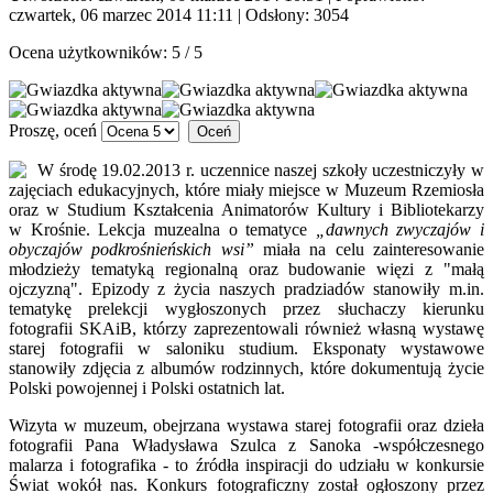
czwartek, 06 marzec 2014 11:11
| Odsłony: 3054
Ocena użytkowników:
5
/
5
Proszę, oceń
W środę 19.02.2013 r. uczennice naszej szkoły uczestniczyły w
zajęciach edukacyjnych, które miały miejsce w Muzeum Rzemiosła
oraz w Studium Kształcenia Animatorów Kultury i Bibliotekarzy
w Krośnie. Lekcja muzealna o tematyce
„dawnych zwyczajów i
obyczajów podkrośnieńskich wsi”
miała na celu zainteresowanie
młodzieży tematyką regionalną oraz budowanie więzi z "małą
ojczyzną". Epizody z życia naszych pradziadów stanowiły m.in.
tematykę prelekcji wygłoszonych przez słuchaczy kierunku
fotografii SKAiB, którzy zaprezentowali również własną wystawę
starej fotografii w saloniku studium. Eksponaty wystawowe
stanowiły zdjęcia z albumów rodzinnych, które dokumentują życie
Polski powojennej i Polski ostatnich lat.
Wizyta w muzeum, obejrzana wystawa starej fotografii oraz dzieła
fotografii Pana Władysława Szulca z Sanoka -współczesnego
malarza i fotografika - to źródła inspiracji do udziału w konkursie
Świat wokół nas. Konkurs fotograficzny został ogłoszony przez