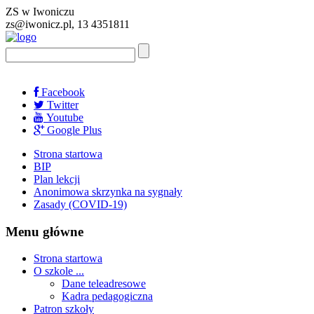
ZS w Iwoniczu
zs@iwonicz.pl, 13 4351811
Facebook
Twitter
Youtube
Google Plus
Strona startowa
BIP
Plan lekcji
Anonimowa skrzynka na sygnały
Zasady (COVID-19)
Menu główne
Strona startowa
O szkole ...
Dane teleadresowe
Kadra pedagogiczna
Patron szkoły