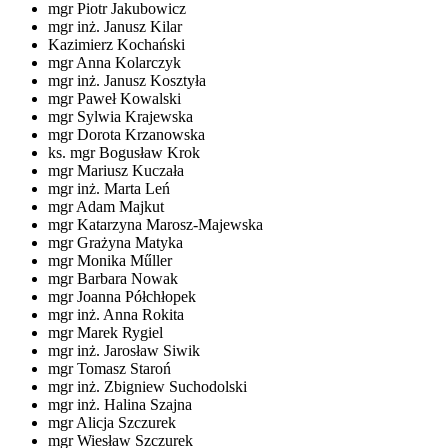
mgr Piotr Jakubowicz
mgr inż. Janusz Kilar
Kazimierz Kochański
mgr Anna Kolarczyk
mgr inż. Janusz Kosztyła
mgr Paweł Kowalski
mgr Sylwia Krajewska
mgr Dorota Krzanowska
ks. mgr Bogusław Krok
mgr Mariusz Kuczała
mgr inż. Marta Leń
mgr Adam Majkut
mgr Katarzyna Marosz-Majewska
mgr Grażyna Matyka
mgr Monika Műller
mgr Barbara Nowak
mgr Joanna Półchłopek
mgr inż. Anna Rokita
mgr Marek Rygiel
mgr inż. Jarosław Siwik
mgr Tomasz Staroń
mgr inż. Zbigniew Suchodolski
mgr inż. Halina Szajna
mgr Alicja Szczurek
mgr Wiesław Szczurek