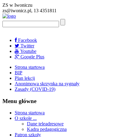
ZS w Iwoniczu
zs@iwonicz.pl, 13 4351811
Facebook
Twitter
Youtube
Google Plus
Strona startowa
BIP
Plan lekcji
Anonimowa skrzynka na sygnały
Zasady (COVID-19)
Menu główne
Strona startowa
O szkole ...
Dane teleadresowe
Kadra pedagogiczna
Patron szkoły