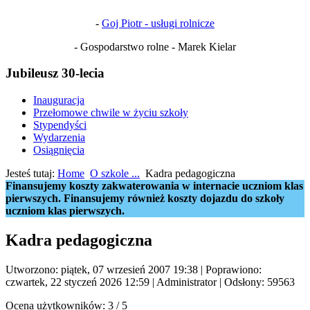
-
Goj Piotr - usługi rolnicze
- Gospodarstwo rolne - Marek Kielar
Jubileusz 30-lecia
Inauguracja
Przełomowe chwile w życiu szkoły
Stypendyści
Wydarzenia
Osiągnięcia
Jesteś tutaj:
Home
O szkole ...
Kadra pedagogiczna
Finansujemy koszty zakwaterowania w internacie uczniom klas
pierwszych. Finansujemy również koszty dojazdu do szkoły
uczniom klas pierwszych.
Kadra pedagogiczna
Utworzono: piątek, 07 wrzesień 2007 19:38
|
Poprawiono:
czwartek, 22 styczeń 2026 12:59
|
Administrator
| Odsłony: 59563
Ocena użytkowników:
3
/
5