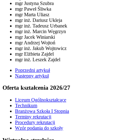
mgr Justyna Szubra
mgr Paweł Śliwka
mgr Marta Uliasz
mgr inż. Dariusz Ukleja
mgr inż. Tadeusz Urbanek
mgr inż. Marcin Węgrzyn
mgr Jacek Winiarski
mgr Andrzej Wojtoń
mgr inż. Jakub Wojtowicz
mgr Elżbieta Zajdel
mgr inż. Leszek Zajdel
Poprzedni artykuł
Następny artykuł
Oferta kształcenia 2026/27
Liceum Ogólnokształcące
Technikum
Branżowa Szkoła I Stopnia
Terminy rekrutacji
Procedury rekrutacji
Wzór podania do szkoły