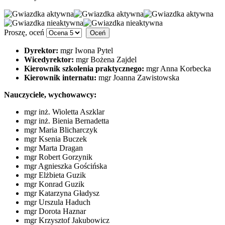
Proszę, oceń
Dyrektor:
mgr Iwona Pytel
Wicedyrektor:
mgr Bożena Zajdel
Kierownik szkolenia praktycznego:
mgr Anna Korbecka
Kierownik internatu:
mgr Joanna Zawistowska
Nauczyciele, wychowawcy:
mgr inż. Wioletta Aszklar
mgr inż. Bienia Bernadetta
mgr Maria Blicharczyk
mgr Ksenia Buczek
mgr Marta Dragan
mgr Robert Gorzynik
mgr Agnieszka Gościńska
mgr Elżbieta Guzik
mgr Konrad Guzik
mgr Katarzyna Gładysz
mgr Urszula Haduch
mgr Dorota Haznar
mgr Krzysztof Jakubowicz