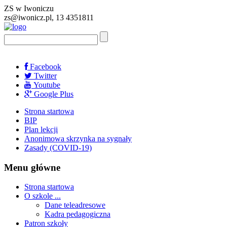
ZS w Iwoniczu
zs@iwonicz.pl, 13 4351811
Facebook
Twitter
Youtube
Google Plus
Strona startowa
BIP
Plan lekcji
Anonimowa skrzynka na sygnały
Zasady (COVID-19)
Menu główne
Strona startowa
O szkole ...
Dane teleadresowe
Kadra pedagogiczna
Patron szkoły