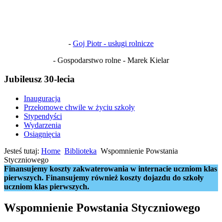
-
Goj Piotr - usługi rolnicze
- Gospodarstwo rolne - Marek Kielar
Jubileusz 30-lecia
Inauguracja
Przełomowe chwile w życiu szkoły
Stypendyści
Wydarzenia
Osiągnięcia
Jesteś tutaj:
Home
Biblioteka
Wspomnienie Powstania
Styczniowego
Finansujemy koszty zakwaterowania w internacie uczniom klas
pierwszych. Finansujemy również koszty dojazdu do szkoły
uczniom klas pierwszych.
Wspomnienie Powstania Styczniowego