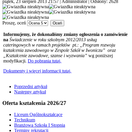
piątek, 23 sierpień 2013 21:57
|
Administrator
| Odsłony: 2628
Proszę, oceń
Informujemy, że dokonaliśmy zmiany ogłoszenia o zamówienie
na
Świadczenie w roku szkolnym 2012/2013 usług
cateringowych
w ramach projektów pt.: „Program rozwoju
kształcenia zawodowego w Zespole Szkół w Iwoniczu” oraz
„Kształcenie zawodowe, szanse i wyzwania”
wg poniższej
modyfikacji.
Do pobrania tutaj.
Dokumenty i więcej informacji tutaj.
Poprzedni artykuł
Następny artykuł
Oferta kształcenia 2026/27
Liceum Ogólnokształcące
Technikum
Branżowa Szkoła I Stopnia
Terminy rekrutacji