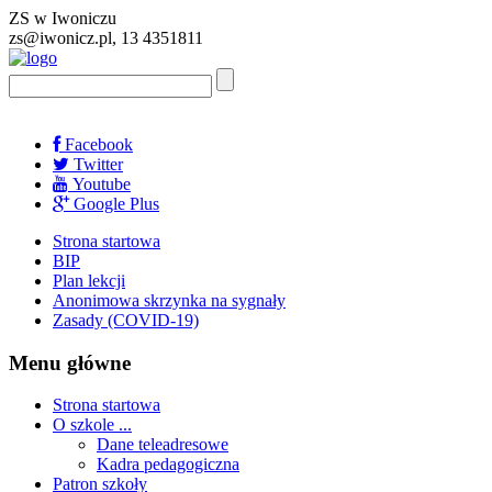
ZS w Iwoniczu
zs@iwonicz.pl, 13 4351811
Facebook
Twitter
Youtube
Google Plus
Strona startowa
BIP
Plan lekcji
Anonimowa skrzynka na sygnały
Zasady (COVID-19)
Menu główne
Strona startowa
O szkole ...
Dane teleadresowe
Kadra pedagogiczna
Patron szkoły