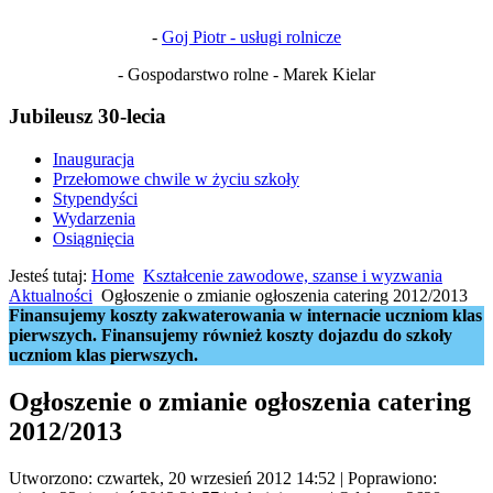
-
Goj Piotr - usługi rolnicze
- Gospodarstwo rolne - Marek Kielar
Jubileusz 30-lecia
Inauguracja
Przełomowe chwile w życiu szkoły
Stypendyści
Wydarzenia
Osiągnięcia
Jesteś tutaj:
Home
Kształcenie zawodowe, szanse i wyzwania
Aktualności
Ogłoszenie o zmianie ogłoszenia catering 2012/2013
Finansujemy koszty zakwaterowania w internacie uczniom klas
pierwszych. Finansujemy również koszty dojazdu do szkoły
uczniom klas pierwszych.
Ogłoszenie o zmianie ogłoszenia catering
2012/2013
Utworzono: czwartek, 20 wrzesień 2012 14:52
|
Poprawiono: