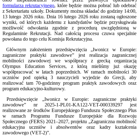
formularza rekrutacyjnego
, które będzie można pobrać lub odebrać
z Sekretariatu szkoły. Dokumenty można składać do godziny 14:00,
13 lutego 2026 roku. Dnia 16 lutego 2026 roku zostaną ogłoszone
wyniki, od których każdemu z kandydatów będzie przysługiwała
możliwość odwołania zgodnie z procedurą uwzględnioną w
Regulaminie Rekrutacji. Nad całością procesu czuwa specjalnie
powołana do tego celu Komisja Rekrutacyjna.
Głównym założeniem przedsięwzięcia „Iwonicz w Europie:
zagraniczne praktyki zawodowe” jest realizacja zagranicznej
mobilności zawodowej we współpracy z grecką organizacją
Olympus Education Services, z którą mieliśmy już okazję
współpracować w latach poprzednich. W ramach mobilności 30
uczniów pod opieką 3 nauczycieli wyjedzie do Grecji, aby
realizować tam 70-godzinny program praktyk zawodowych oraz
program edukacyjno-kulturowy.
Przedsięwzięcie „Iwonicz w Europie: zagraniczne praktyki
zawodowe” nr 2025-1-PL01-KA122-VET-000339297 jest
realizowane ze środków Europejskiego Funduszu Społecznego Plus
w ramach Programu Fundusze Europejskie dla Rozwoju
Społecznego (FERS) 2021–2027, projektu „Zagraniczna mobilność
edukacyjna uczniów i absolwentów oraz kadry kształcenia
zawodowego (VET-2)”.