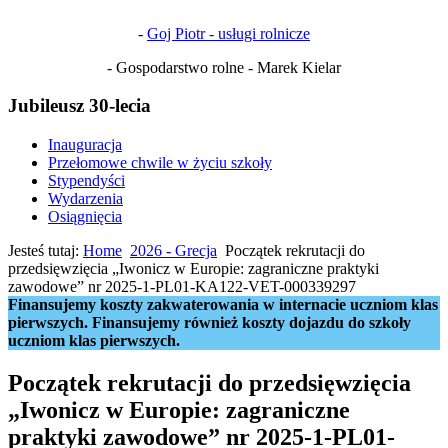
-
Goj Piotr - usługi rolnicze
- Gospodarstwo rolne - Marek Kielar
Jubileusz 30-lecia
Inauguracja
Przełomowe chwile w życiu szkoły
Stypendyści
Wydarzenia
Osiągnięcia
Jesteś tutaj:
Home
2026 - Grecja
Początek rekrutacji do
przedsięwzięcia „Iwonicz w Europie: zagraniczne praktyki
zawodowe” nr 2025-1-PL01-KA122-VET-000339297
Finansujemy koszty zakwaterowania w internacie uczniom klas
pierwszych. Finansujemy również koszty dojazdu do szkoły
uczniom klas pierwszych.
Początek rekrutacji do przedsięwzięcia
„Iwonicz w Europie: zagraniczne
praktyki zawodowe” nr 2025-1-PL01-