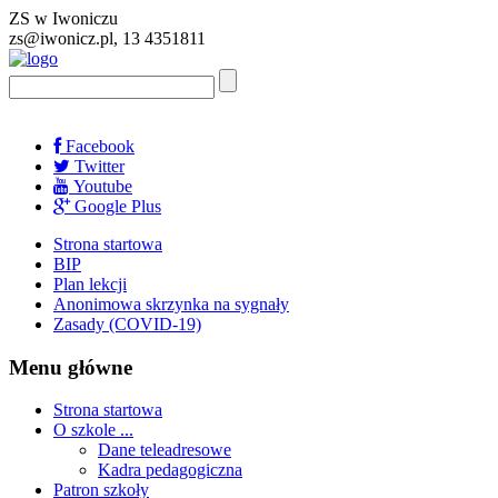
ZS w Iwoniczu
zs@iwonicz.pl, 13 4351811
Facebook
Twitter
Youtube
Google Plus
Strona startowa
BIP
Plan lekcji
Anonimowa skrzynka na sygnały
Zasady (COVID-19)
Menu główne
Strona startowa
O szkole ...
Dane teleadresowe
Kadra pedagogiczna
Patron szkoły