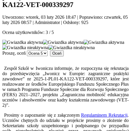
KA122-VET-000339297
Utworzono: wtorek, 03 luty 2026 18:47
|
Poprawiono: czwartek, 05
luty 2026 08:57
|
Administrator
| Odsłony: 925
Ocena użytkowników:
3
/
5
Proszę, oceń
Zespół Szkół w Iwoniczu informuje, że rozpoczyna się rekrutacja
do przedsięwzięcia „Iwonicz w Europie: zagraniczne praktyki
zawodowe” nr 2025-1-PL01-KA122-VET-000339297, które jest
realizowane ze środków Europejskiego Funduszu Społecznego Plus
w ramach Programu Fundusze Społeczne dla Rozwoju Społecznego
(FERS) 2021–2027, projektu „Zagraniczna mobilność edukacyjna
uczniów i absolwentów oraz kadry kształcenia zawodowego (VET-
2)”.
Prosimy o zapoznanie się z załączonym
Regulaminem Rekrutacji
.
Uczniów chętnych do udziału w projekcie prosimy o złożenie do
Sekretariatu szkoły uzupełnionego i podpisanego (w przypadku
osób niepełnoletnich również przez prawnych opiekunów)