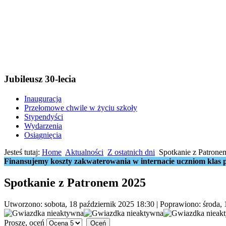
Jubileusz 30-lecia
Inauguracja
Przełomowe chwile w życiu szkoły
Stypendyści
Wydarzenia
Osiągnięcia
Jesteś tutaj:
Home
Aktualności
Z ostatnich dni
Spotkanie z Patrone
Finansujemy koszty zakwaterowania w internacie uczniom klas p
Spotkanie z Patronem 2025
Utworzono: sobota, 18 październik 2025 18:30
|
Poprawiono: środa, 
Proszę, oceń