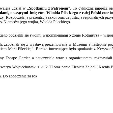
 wzięła udział w
„Spotkaniu z Patronem”
. To cykliczna impreza o
ołami, noszącymi imię rtm. Witolda Pileckiego z całej Polski
oraz in
zy. Rozpoczęła ją prezentacja szkół oraz degustacja regionalnych pr
z Niemców jego wujka, Witolda Pileckiego.
podzielili się swoimi wspomnieniami o żonie Rotmistrza – wspomni
ch, zapoznali się z wystawą prezentowaną w Muzeum a następnie pozn
akiem Marii Pileckiej”. Bardzo interesujące było spotkanie z Krzy
ny Escape Garden a nauczyciele wraz z organizatorami rozmawiali 
weryn Wojciechowski z kl. 2 TI oraz panie Elżbieta Zajdel i Ksenia 
. Do zobaczenia za rok!