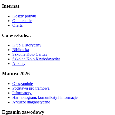
Internat
Koszty pobytu
O internacie
Oferta
Co w szkole...
Klub Historyczny
Biblioteka
Szkolne Koło Caritas
Szkolne Koło Krwiodawców
Ankiety
Matura 2026
O egzaminie
Podstawa programowa
Informatory
Harmonogram, komunikaty i informacje
Arkusze diagnostyczne
Egzamin zawodowy