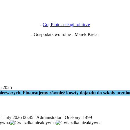
-
Goj Piotr - usługi rolnicze
- Gospodarstwo rolne - Marek Kielar
m 2025
ierwszych. Finansujemy również koszty dojazdu do szkoły ucznio
11 luty 2026 06:45
|
Administrator
| Odsłony: 1499