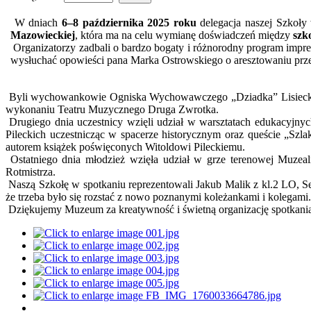
W dniach
6–8 października 2025 roku
delegacja naszej Szkoły
Mazowieckiej
, która ma na celu wymianę doświadczeń między
szk
Organizatorzy zadbali o bardzo bogaty i różnorodny program impre
wysłuchać opowieści pana Marka Ostrowskiego o aresztowaniu prze
Byli wychowankowie Ogniska Wychowawczego „Dziadka” Lisieckiego 
wykonaniu Teatru Muzycznego Druga Zwrotka.
Drugiego dnia uczestnicy wzięli udział w warsztatach edukacyjny
Pileckich uczestnicząc w spacerze historycznym oraz queście „Szl
autorem książek poświęconych Witoldowi Pileckiemu.
Ostatniego dnia młodzież wzięła udział w grze terenowej Muzeal
Rotmistrza.
Naszą Szkołę w spotkaniu reprezentowali Jakub Malik z kl.2 LO, Se
że trzeba było się rozstać z nowo poznanymi koleżankami i kolegami.
Dziękujemy Muzeum za kreatywność i świetną organizację spotkania