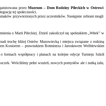
rganizowana przez
Muzeum – Dom Rodziny Pileckich w Ostrowi
tegrację tej społeczności.
zysmaków przywiezionych przez uczestników. Następnie zebrani mogli
enia o Marii Pileckiej. Dzień zakończył się spektaklem „Witek” w
ali trochę bliżej Ostrów Mazowiecką i miejsca związane z rodziną
sztofem Kosiorem – prawnukiem Rotmistrza i Jarosławem Wróblewskim
o formach współpracy i planach na kolejne edycje Turnieju Szkół
Buczek. Wróciliśmy pełni wrażeń, nowych pomysłów ale i nutką żalu,