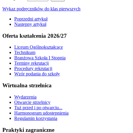
Wykaz podręczników do klas pierwszych
Poprzedni artykuł
Następny artykuł
Oferta kształcenia 2026/27
Liceum Ogólnokształcące
Technikum
Branżowa Szkoła I Stopnia
Terminy rekrutacji
Procedury rekrutacji
Wzór podania do szkoły
Wirtualna strzelnica
Wydarzenia
Otwarcie strzelnicy
Tuż przed i po otwarciu...
Harmonogram udostępnienia
Regulamin korzystania
Praktyki zagraniczne