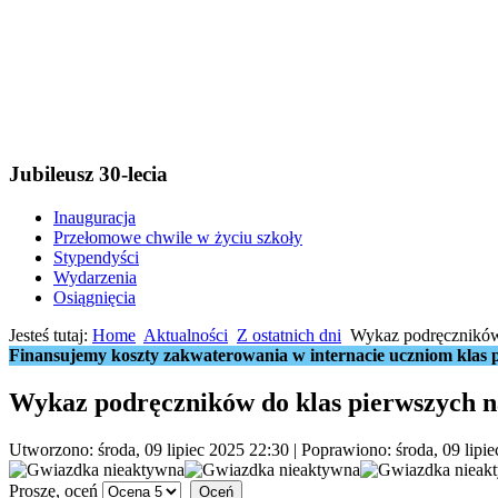
Jubileusz 30-lecia
Inauguracja
Przełomowe chwile w życiu szkoły
Stypendyści
Wydarzenia
Osiągnięcia
Jesteś tutaj:
Home
Aktualności
Z ostatnich dni
Wykaz podręczników 
Finansujemy koszty zakwaterowania w internacie uczniom klas p
Wykaz podręczników do klas pierwszych n
Utworzono: środa, 09 lipiec 2025 22:30
|
Poprawiono: środa, 09 lipi
Proszę, oceń