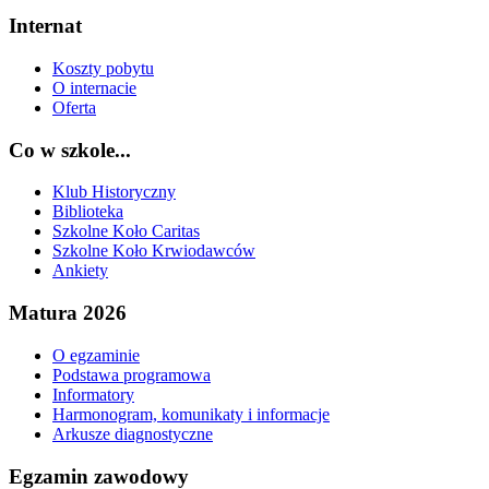
Internat
Koszty pobytu
O internacie
Oferta
Co w szkole...
Klub Historyczny
Biblioteka
Szkolne Koło Caritas
Szkolne Koło Krwiodawców
Ankiety
Matura 2026
O egzaminie
Podstawa programowa
Informatory
Harmonogram, komunikaty i informacje
Arkusze diagnostyczne
Egzamin zawodowy