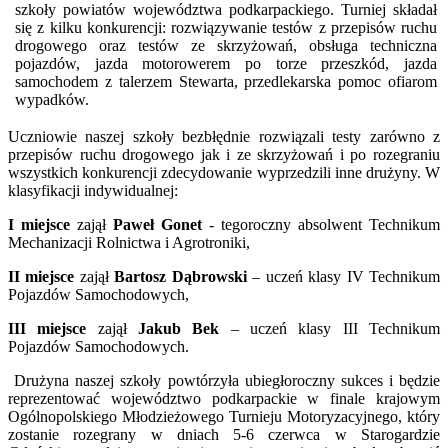
szkoły powiatów województwa podkarpackiego. Turniej składał
się z kilku konkurencji: rozwiązywanie testów z przepisów ruchu
drogowego oraz testów ze skrzyżowań, obsługa techniczna
pojazdów, jazda motorowerem po torze przeszkód, jazda
samochodem z talerzem Stewarta, przedlekarska pomoc ofiarom
wypadków.
Uczniowie naszej szkoły bezbłędnie rozwiązali testy zarówno z
przepisów ruchu drogowego jak i ze skrzyżowań i po rozegraniu
wszystkich konkurencji zdecydowanie wyprzedzili inne drużyny. W
klasyfikacji indywidualnej:
I miejsce
zajął
Paweł Gonet
- tegoroczny absolwent Technikum
Mechanizacji Rolnictwa i Agrotroniki,
II miejsce
zajął
Bartosz Dąbrowski
– uczeń klasy IV Technikum
Pojazdów Samochodowych,
III miejsce
zajął
Jakub Bek
– uczeń klasy III Technikum
Pojazdów Samochodowych.
Drużyna naszej szkoły powtórzyła ubiegłoroczny sukces i będzie
reprezentować województwo podkarpackie w finale krajowym
Ogólnopolskiego Młodzieżowego Turnieju Motoryzacyjnego, który
zostanie rozegrany w dniach 5-6 czerwca w Starogardzie