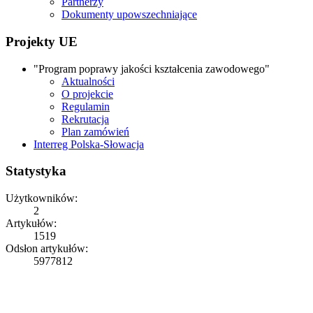
Partnerzy
Dokumenty upowszechniające
Projekty UE
"Program poprawy jakości kształcenia zawodowego"
Aktualności
O projekcie
Regulamin
Rekrutacja
Plan zamówień
Interreg Polska-Słowacja
Statystyka
Użytkowników:
2
Artykułów:
1519
Odsłon artykułów:
5977812
Copyright © 2026
ZS Iwonicz
Rights Reserved.