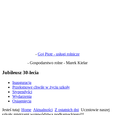
-
Goj Piotr - usługi rolnicze
- Gospodarstwo rolne - Marek Kielar
Jubileusz 30-lecia
Inauguracja
Przełomowe chwile w życiu szkoły
Stypendyści
Wydarzenia
Osiągnięcia
Jesteś tutaj:
Home
Aktualności
Z ostatnich dni
Uczniowie naszej
szkoły mistrzami województwa podkarpackiego!!!