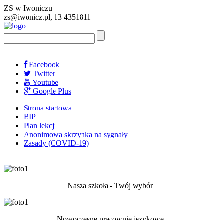
ZS w Iwoniczu
zs@iwonicz.pl, 13 4351811
Facebook
Twitter
Youtube
Google Plus
Strona startowa
BIP
Plan lekcji
Anonimowa skrzynka na sygnały
Zasady (COVID-19)
Nasza szkoła - Twój wybór
Nowoczesne pracownie językowe