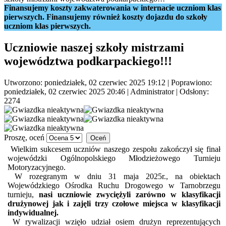
Finansujemy koszty zakwaterowania w internacie uczniom klas
pierwszych. Finansujemy również koszty dojazdu do szkoły
uczniom klas pierwszych.
Uczniowie naszej szkoły mistrzami
województwa podkarpackiego!!!
Utworzono: poniedziałek, 02 czerwiec 2025 19:12
|
Poprawiono:
poniedziałek, 02 czerwiec 2025 20:46
|
Administrator
| Odsłony:
2274
Proszę, oceń
Wielkim sukcesem uczniów naszego zespołu zakończył się finał
wojewódzki Ogólnopolskiego Młodzieżowego Turnieju
Motoryzacyjnego.
W rozegranym w dniu 31 maja 2025r., na obiektach
Wojewódzkiego Ośrodka Ruchu Drogowego w Tarnobrzegu
turnieju,
nasi uczniowie zwyciężyli zarówno w klasyfikacji
drużynowej jak i zajęli trzy czołowe miejsca w klasyfikacji
indywidualnej.
W rywalizacji wzięło udział osiem drużyn reprezentujących