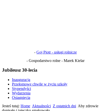
-
Goj Piotr - usługi rolnicze
- Gospodarstwo rolne - Marek Kielar
Jubileusz 30-lecia
Inauguracja
Przełomowe chwile w życiu szkoły
Stypendyści
Wydarzenia
Osiągnięcia
Jesteś tutaj:
Home
Aktualności
Z ostatnich dni
Aby zdrowie
dopisało i jajeczko smakowało