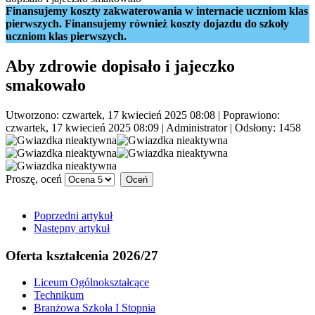
Finansujemy koszty zakwaterowania w internacie uczniom klas
pierwszych. Finansujemy również koszty dojazdu do szkoły
uczniom klas pierwszych.
Aby zdrowie dopisało i jajeczko
smakowało
Utworzono: czwartek, 17 kwiecień 2025 08:08
|
Poprawiono:
czwartek, 17 kwiecień 2025 08:09
|
Administrator
| Odsłony: 1458
Proszę, oceń
Poprzedni artykuł
Następny artykuł
Oferta kształcenia 2026/27
Liceum Ogólnokształcące
Technikum
Branżowa Szkoła I Stopnia