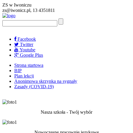
ZS w Iwoniczu
zs@iwonicz.pl, 13 4351811
Facebook
Twitter
Youtube
Google Plus
Strona startowa
BIP
Plan lekcji
Anonimowa skrzynka na sygnały
Zasady (COVID-19)
Nasza szkoła - Twój wybór
Nowoczesne pracownie językowe