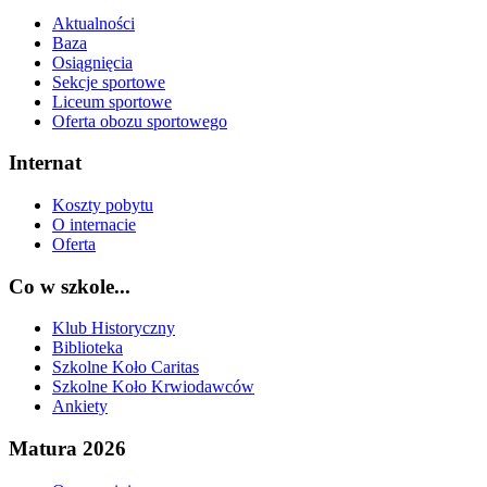
Aktualności
Baza
Osiągnięcia
Sekcje sportowe
Liceum sportowe
Oferta obozu sportowego
Internat
Koszty pobytu
O internacie
Oferta
Co w szkole...
Klub Historyczny
Biblioteka
Szkolne Koło Caritas
Szkolne Koło Krwiodawców
Ankiety
Matura 2026