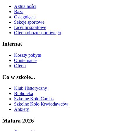
Aktualności
Baza
Osiągnięcia
Sekcje sportowe
Liceum sportowe
Oferta obozu sportowego
Internat
Koszty pobytu
O internacie
Oferta
Co w szkole...
Klub Historyczny
Biblioteka
Szkolne Koło Caritas
Szkolne Koło Krwiodawców
Ankiety
Matura 2026