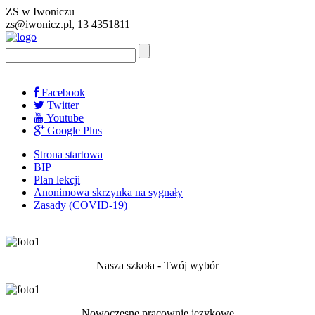
ZS w Iwoniczu
zs@iwonicz.pl, 13 4351811
Facebook
Twitter
Youtube
Google Plus
Strona startowa
BIP
Plan lekcji
Anonimowa skrzynka na sygnały
Zasady (COVID-19)
Nasza szkoła - Twój wybór
Nowoczesne pracownie językowe