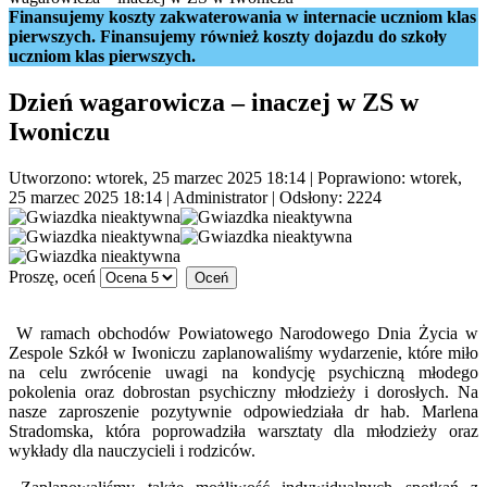
Finansujemy koszty zakwaterowania w internacie uczniom klas
pierwszych. Finansujemy również koszty dojazdu do szkoły
uczniom klas pierwszych.
Dzień wagarowicza – inaczej w ZS w
Iwoniczu
Utworzono: wtorek, 25 marzec 2025 18:14
|
Poprawiono: wtorek,
25 marzec 2025 18:14
|
Administrator
| Odsłony: 2224
Proszę, oceń
W ramach obchodów Powiatowego Narodowego Dnia Życia w
Zespole Szkół w Iwoniczu zaplanowaliśmy wydarzenie, które miło
na celu zwrócenie uwagi na kondycję psychiczną młodego
pokolenia oraz dobrostan psychiczny młodzieży i dorosłych. Na
nasze zaproszenie pozytywnie odpowiedziała dr hab. Marlena
Stradomska, która poprowadziła warsztaty dla młodzieży oraz
wykłady dla nauczycieli i rodziców.