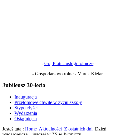
-
Goj Piotr - usługi rolnicze
- Gospodarstwo rolne - Marek Kielar
Jubileusz 30-lecia
Inauguracja
Przełomowe chwile w życiu szkoły
Stypendyści
Wydarzenia
Osiągnięcia
Jesteś tutaj:
Home
Aktualności
Z ostatnich dni
Dzień
wagarowicza – inaczej w ZS w Iwoniczu