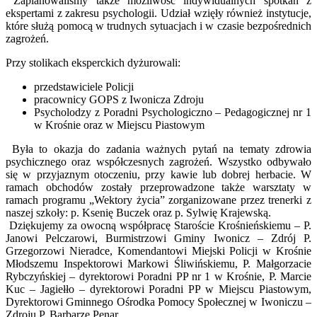
Zaplanowaliśmy także możliwość indywidualnych spotkań z
ekspertami z zakresu psychologii. Udział wzięły również instytucje,
które służą pomocą w trudnych sytuacjach i w czasie bezpośrednich
zagrożeń.
Przy stolikach eksperckich dyżurowali:
przedstawiciele Policji
pracownicy GOPS z Iwonicza Zdroju
Psycholodzy z Poradni Psychologiczno – Pedagogicznej nr 1
w Krośnie oraz w Miejscu Piastowym
Była to okazja do zadania ważnych pytań na tematy zdrowia
psychicznego oraz współczesnych zagrożeń. Wszystko odbywało
się w przyjaznym otoczeniu, przy kawie lub dobrej herbacie. W
ramach obchodów zostały przeprowadzone także warsztaty w
ramach programu „Wektory życia” zorganizowane przez trenerki z
naszej szkoły: p. Ksenię Buczek oraz p. Sylwię Krajewską.
Dziękujemy za owocną współpracę Staroście Krośnieńskiemu – P.
Janowi Pelczarowi, Burmistrzowi Gminy Iwonicz – Zdrój P.
Grzegorzowi Nieradce, Komendantowi Miejski Policji w Krośnie
Młodszemu Inspektorowi Markowi Śliwińskiemu, P. Małgorzacie
Rybczyńskiej – dyrektorowi Poradni PP nr 1 w Krośnie, P. Marcie
Kuc – Jagiełło – dyrektorowi Poradni PP w Miejscu Piastowym,
Dyrektorowi Gminnego Ośrodka Pomocy Społecznej w Iwoniczu –
Zdroju P. Barbarze Penar