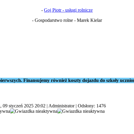
-
Goj Piotr - usługi rolnicze
- Gospodarstwo rolne - Marek Kielar
ierwszych. Finansujemy również koszty dojazdu do szkoły ucznio
, 09 styczeń 2025 20:02
|
Administrator
| Odsłony: 1476