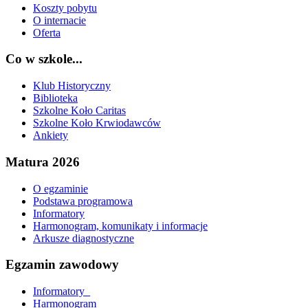
Koszty pobytu
O internacie
Oferta
Co w szkole...
Klub Historyczny
Biblioteka
Szkolne Koło Caritas
Szkolne Koło Krwiodawców
Ankiety
Matura 2026
O egzaminie
Podstawa programowa
Informatory
Harmonogram, komunikaty i informacje
Arkusze diagnostyczne
Egzamin zawodowy
Informatory_
Harmonogram_