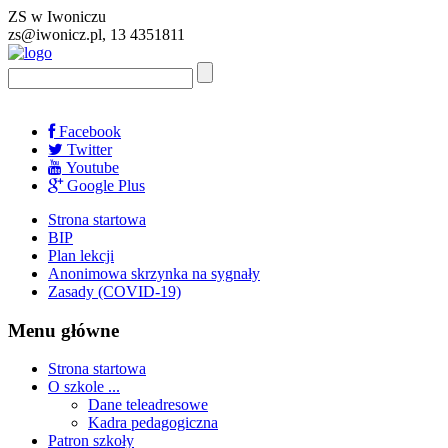
ZS w Iwoniczu
zs@iwonicz.pl, 13 4351811
Facebook
Twitter
Youtube
Google Plus
Strona startowa
BIP
Plan lekcji
Anonimowa skrzynka na sygnały
Zasady (COVID-19)
Menu główne
Strona startowa
O szkole ...
Dane teleadresowe
Kadra pedagogiczna
Patron szkoły