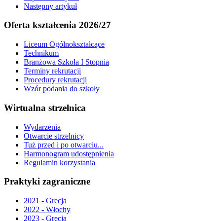
Następny artykuł
Oferta kształcenia 2026/27
Liceum Ogólnokształcące
Technikum
Branżowa Szkoła I Stopnia
Terminy rekrutacji
Procedury rekrutacji
Wzór podania do szkoły
Wirtualna strzelnica
Wydarzenia
Otwarcie strzelnicy
Tuż przed i po otwarciu...
Harmonogram udostępnienia
Regulamin korzystania
Praktyki zagraniczne
2021 - Grecja
2022 - Włochy
2023 - Grecja