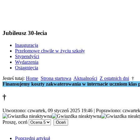
Jubileusz 30-lecia
Inauguracja
Przełomowe chwile w życiu szkoły
Stypendyści
Wydarzenia
Osiągnięcia
Jesteś tutaj:
Home
Strona startowa
Aktualności
Z ostatnich dni
†
Finansujemy koszty zakwaterowania w internacie uczniom klas p
†
Utworzono: czwartek, 09 styczeń 2025 19:46
|
Poprawiono: czwartek
Proszę, oceń
Poprzedni artykuł