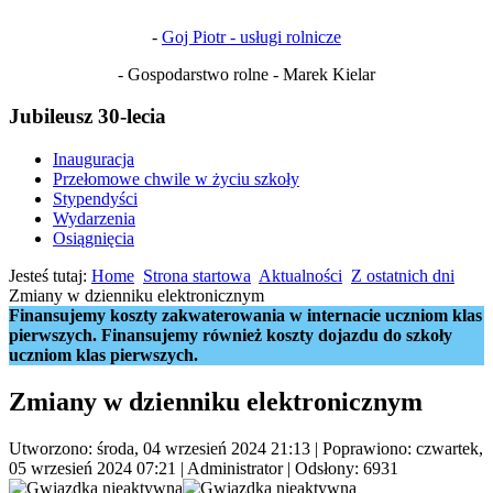
-
Goj Piotr - usługi rolnicze
- Gospodarstwo rolne - Marek Kielar
Jubileusz 30-lecia
Inauguracja
Przełomowe chwile w życiu szkoły
Stypendyści
Wydarzenia
Osiągnięcia
Jesteś tutaj:
Home
Strona startowa
Aktualności
Z ostatnich dni
Zmiany w dzienniku elektronicznym
Finansujemy koszty zakwaterowania w internacie uczniom klas
pierwszych. Finansujemy również koszty dojazdu do szkoły
uczniom klas pierwszych.
Zmiany w dzienniku elektronicznym
Utworzono: środa, 04 wrzesień 2024 21:13
|
Poprawiono: czwartek,
05 wrzesień 2024 07:21
|
Administrator
| Odsłony: 6931