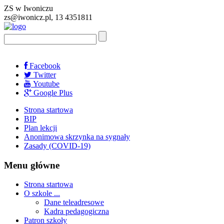
ZS w Iwoniczu
zs@iwonicz.pl, 13 4351811
Facebook
Twitter
Youtube
Google Plus
Strona startowa
BIP
Plan lekcji
Anonimowa skrzynka na sygnały
Zasady (COVID-19)
Menu główne
Strona startowa
O szkole ...
Dane teleadresowe
Kadra pedagogiczna
Patron szkoły