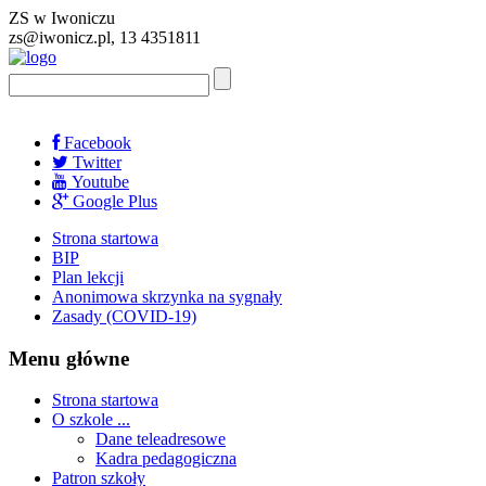
ZS w Iwoniczu
zs@iwonicz.pl, 13 4351811
Facebook
Twitter
Youtube
Google Plus
Strona startowa
BIP
Plan lekcji
Anonimowa skrzynka na sygnały
Zasady (COVID-19)
Menu główne
Strona startowa
O szkole ...
Dane teleadresowe
Kadra pedagogiczna
Patron szkoły