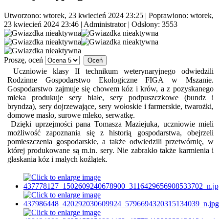
Utworzono: wtorek, 23 kwiecień 2024 23:25
|
Poprawiono: wtorek,
23 kwiecień 2024 23:46
|
Administrator
| Odsłony: 3553
Proszę, oceń
Uczniowie klasy II technikum weterynaryjnego odwiedzili
Rodzinne Gospodarstwo Ekologiczne FIGA w Mszanie.
Gospodarstwo zajmuje się chowem kóz i krów, a z pozyskanego
mleka produkuje sery białe, sery podpuszczkowe (bundz i
bryndza), sery dojrzewające, sery wołoskie i farmerskie, twarożki,
domowe masło, surowe mleko, serwatkę.
Dzięki uprzejmości pana Tomasza Maziejuka, uczniowie mieli
możliwość zapoznania się z historią gospodarstwa, obejrzeli
pomieszczenia gospodarskie, a także odwiedzili przetwórnię, w
której produkowane są m.in. sery. Nie zabrakło także karmienia i
głaskania kóz i małych koźlątek.