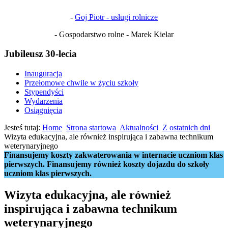
-
Goj Piotr - usługi rolnicze
- Gospodarstwo rolne - Marek Kielar
Jubileusz 30-lecia
Inauguracja
Przełomowe chwile w życiu szkoły
Stypendyści
Wydarzenia
Osiągnięcia
Jesteś tutaj:
Home
Strona startowa
Aktualności
Z ostatnich dni
Wizyta edukacyjna, ale również inspirująca i zabawna technikum
weterynaryjnego
Finansujemy koszty zakwaterowania w internacie uczniom klas
pierwszych. Finansujemy również koszty dojazdu do szkoły
uczniom klas pierwszych.
Wizyta edukacyjna, ale również
inspirująca i zabawna technikum
weterynaryjnego