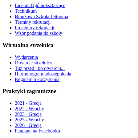
Liceum Ogólnokształcące
Technikum
Branżowa Szkoła I Stopnia
Terminy rekrutacji
Procedury rekrutacji
Wzór podania do szkoły
Wirtualna strzelnica
Wydarzenia
Otwarcie strzelnicy
Tuż przed i po otwarciu...
Harmonogram udostępnienia
Regulamin korzystania
Praktyki zagraniczne
2021 - Grecja
2022 - Włochy
2023 - Grecja
2025 - Włochy
2026 - Grecja
Fanpage na Facebooku