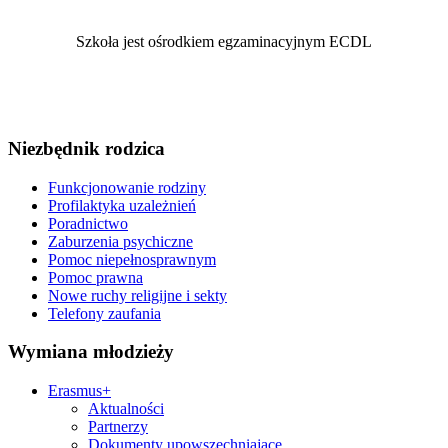
Szkoła jest ośrodkiem egzaminacyjnym ECDL
Niezbędnik rodzica
Funkcjonowanie rodziny
Profilaktyka uzależnień
Poradnictwo
Zaburzenia psychiczne
Pomoc niepełnosprawnym
Pomoc prawna
Nowe ruchy religijne i sekty
Telefony zaufania
Wymiana młodzieży
Erasmus+
Aktualności
Partnerzy
Dokumenty upowszechniające