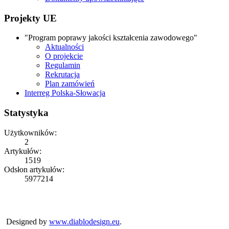
Projekty UE
"Program poprawy jakości kształcenia zawodowego"
Aktualności
O projekcie
Regulamin
Rekrutacja
Plan zamówień
Interreg Polska-Słowacja
Statystyka
Użytkowników:
2
Artykułów:
1519
Odsłon artykułów:
5977214
Copyright © 2026
ZS Iwonicz
Rights Reserved.
Designed by
www.diablodesign.eu
.