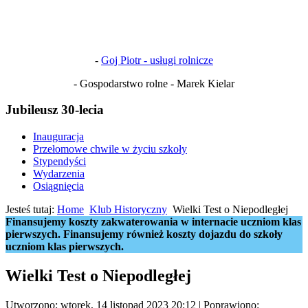
-
Goj Piotr - usługi rolnicze
- Gospodarstwo rolne - Marek Kielar
Jubileusz 30-lecia
Inauguracja
Przełomowe chwile w życiu szkoły
Stypendyści
Wydarzenia
Osiągnięcia
Jesteś tutaj:
Home
Klub Historyczny
Wielki Test o Niepodległej
Finansujemy koszty zakwaterowania w internacie uczniom klas
pierwszych. Finansujemy również koszty dojazdu do szkoły
uczniom klas pierwszych.
Wielki Test o Niepodległej
Utworzono: wtorek, 14 listopad 2023 20:12
|
Poprawiono: