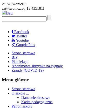
ZS w Iwoniczu
zs@iwonicz.pl, 13 4351811
Facebook
Twitter
Youtube
Google Plus
Strona startowa
BIP
Plan lekcji
Anonimowa skrzynka na sygnały
Zasady (COVID-19)
Menu główne
Strona startowa
O szkole ...
Dane teleadresowe
Kadra pedagogiczna
Patron szkoły