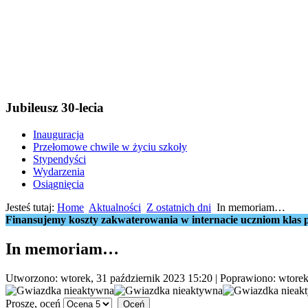
Jubileusz 30-lecia
Inauguracja
Przełomowe chwile w życiu szkoły
Stypendyści
Wydarzenia
Osiągnięcia
Jesteś tutaj:
Home
Aktualności
Z ostatnich dni
In memoriam…
Finansujemy koszty zakwaterowania w internacie uczniom klas p
In memoriam…
Utworzono: wtorek, 31 październik 2023 15:20
|
Poprawiono: wtorek
Proszę, oceń