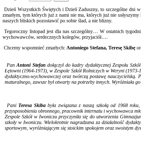
Dzień Wszystkich Świętych i Dzień Zaduszny, to szczególne dni w
zmarłym, tym których już z nami nie ma, których już nie usłyszymy 
naszych bliskich pozostawić po sobie ślad, a nie blizny.
Tegoroczny listopad jest dla nas szczególny… W ostatnich tygodn
wychowawców, serdecznych kolegów, przyjaciół….
Chcemy wspomnieć zmarłych:
Antoniego Stefana, Teresę Skibę
or
Pan
Antoni Stefan
dołączył do kadry dydaktycznej Zespołu Szkó
Łętowni (1964-1973), w Zespole Szkół Rolniczych w Weryni (1973-1
dydaktyczno-wychowawczej oraz twórczą postawę nauczycielską. P
maturalnego, zawsze był otwarty na potrzeby innych. Wyróżniała go
Pani
Teresa Skiba
była związana z naszą szkołą od 1968 roku, 
przysposobienia obronnego, pracownik internatu i wychowawca młodzi
Zespole Szkół w Iwoniczu przyczyniła się do utworzenia Gimnaz
szkoły w Iwoniczu. Wielokrotnie nagradzana za działalność dydak
sportowym, wyróżniającym się stoickim spokojem oraz swoistym dys