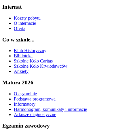
Internat
Koszty pobytu
O internacie
Oferta
Co w szkole...
Klub Historyczny
Biblioteka
Szkolne Koło Caritas
Szkolne Koło Krwiodawców
Ankiety
Matura 2026
O egzaminie
Podstawa programowa
Informatory
Harmonogram, komunikaty i informacje
Arkusze diagnostyczne
Egzamin zawodowy