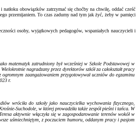
i natłoku obowiązków zatrzymać się choćby na chwilę, oddać cześć
d jego przemijaniem. To czas zadumy nad tym jak żyć, żeby w pamięci
eczności osoby, wyjątkowych pedagogów, wspaniałych nauczycieli i
 Jako matematyk zatrudniony był wcześniej w Szkole Podstawowej w
ielokrotnie nagradzany przez dyrektorów szkół za całokształt pracy
ci, z ogromnym zaangażowaniem przygotowywał uczniów do egzaminu
023 r.
diów wróciła do szkoły jako nauczycielka wychowania fizycznego,
rośnie-Suchodole, w której prowadziła także zespół pieśni i tańca. W
Teresa aktywnie włączyła się w zagospodarowanie terenów wokół w
zawsze uśmiechniętym, z poczuciem humoru, oddanym pracy i pasjom