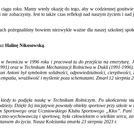
 ciągu roku. Mamy wtedy okazję do tego, aby w codziennej gonitwie 
i nie zobaczymy. Jest to także czas refleksji nad naszym życiem i na
iach pożegnaliśmy bowiem niezwykle ważne dla naszej szkolnej społ
az
Halinę Nikosowską
.
ł w Iwoniczu w 1996 roku i pracował tu do przejścia na emeryturę.
991) oraz w Technikum Mechanizacji Rolnictwa w Dukli (1991-1996). W
an Antoni był symbolem solidności, odpowiedzialności, cierpliwoś
 empatia, wrażliwość i myślenie poza schematami. Zmarł 12 sierpnia 2
kiedy to podjęła naukę w Technikum Rolniczym. Po ukończeniu stu
eży. Dzięki Jej inicjatywie powstały obiekty sportowe przy szkole w K
jum Sportowego oraz Uczniowskiego Klubu Sportowego „Kłos”. Pani 
tyczno-wychowawczą i sportową, była człowiekiem o wielkim sercu, 
tansem do życia. Nasza Koleżanka zmarła 23 sierpnia 2023 r.