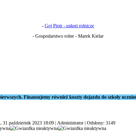
-
Goj Piotr - usługi rolnicze
- Gospodarstwo rolne - Marek Kielar
ierwszych. Finansujemy również koszty dojazdu do szkoły ucznio
, 31 październik 2023 18:09
|
Administrator
| Odsłony: 3149