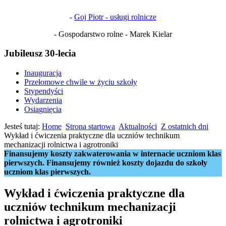
-
Goj Piotr - usługi rolnicze
- Gospodarstwo rolne - Marek Kielar
Jubileusz 30-lecia
Inauguracja
Przełomowe chwile w życiu szkoły
Stypendyści
Wydarzenia
Osiągnięcia
Jesteś tutaj:
Home
Strona startowa
Aktualności
Z ostatnich dni
Wykład i ćwiczenia praktyczne dla uczniów technikum
mechanizacji rolnictwa i agrotroniki
Finansujemy koszty zakwaterowania w internacie uczniom klas
pierwszych. Finansujemy również koszty dojazdu do szkoły
uczniom klas pierwszych.
Wykład i ćwiczenia praktyczne dla
uczniów technikum mechanizacji
rolnictwa i agrotroniki