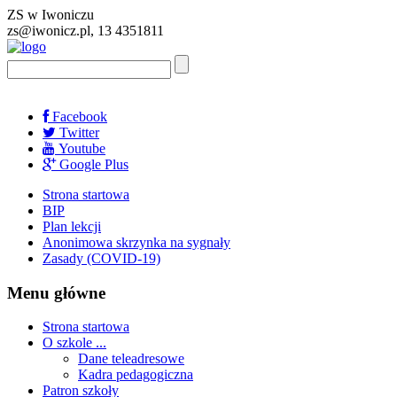
ZS w Iwoniczu
zs@iwonicz.pl, 13 4351811
Facebook
Twitter
Youtube
Google Plus
Strona startowa
BIP
Plan lekcji
Anonimowa skrzynka na sygnały
Zasady (COVID-19)
Menu główne
Strona startowa
O szkole ...
Dane teleadresowe
Kadra pedagogiczna
Patron szkoły