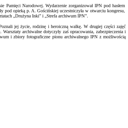
sie Pamięci Narodowej. Wydarzenie zorganizował IPN pod hasłem
y pod opieką p. A. Gościńskiej uczestniczyła w otwarciu kongresu,
sztatach „Drużyna Inki” i „Strefa archiwum IPN”.
znali jej życie, rodzinę i heroiczną walkę. W drugiej części zajęć
 Warsztaty archiwalne dotyczyły zaś opracowania, zabezpieczenia i
iwum i zbiory fotograficzne pionu archiwalnego IPN z możliwością