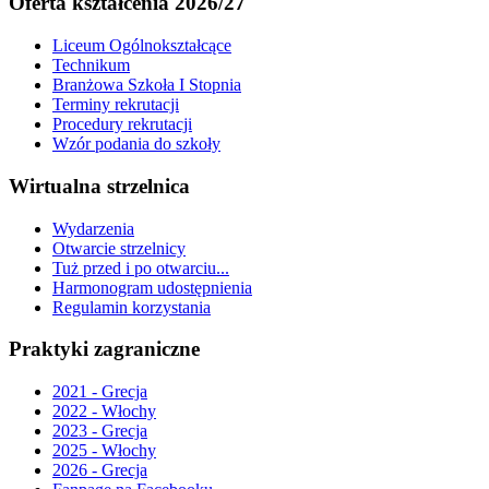
Oferta kształcenia 2026/27
Liceum Ogólnokształcące
Technikum
Branżowa Szkoła I Stopnia
Terminy rekrutacji
Procedury rekrutacji
Wzór podania do szkoły
Wirtualna strzelnica
Wydarzenia
Otwarcie strzelnicy
Tuż przed i po otwarciu...
Harmonogram udostępnienia
Regulamin korzystania
Praktyki zagraniczne
2021 - Grecja
2022 - Włochy
2023 - Grecja
2025 - Włochy
2026 - Grecja