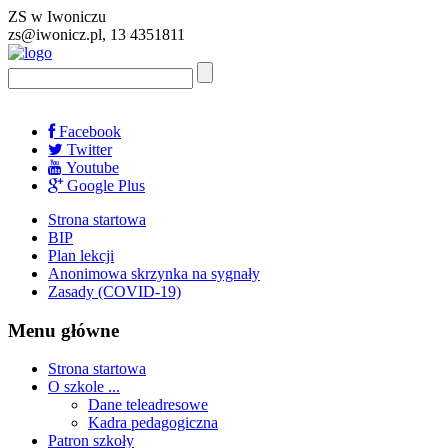
ZS w Iwoniczu
zs@iwonicz.pl, 13 4351811
Facebook
Twitter
Youtube
Google Plus
Strona startowa
BIP
Plan lekcji
Anonimowa skrzynka na sygnały
Zasady (COVID-19)
Menu główne
Strona startowa
O szkole ...
Dane teleadresowe
Kadra pedagogiczna
Patron szkoły