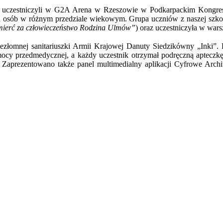
K uczestniczyli w G2A Arena w Rzeszowie w Podkarpackim Kongre
dla osób w różnym przedziale wiekowym. Grupa uczniów z naszej szkoł
Śmierć za człowieczeństwo Rodzina Ulmów”
) oraz uczestniczyła w war
ezłomnej sanitariuszki Armii Krajowej Danuty Siedzikówny „Inki”. Po
mocy przedmedycznej, a każdy uczestnik otrzymał podręczną apteczkę.
 Zaprezentowano także panel multimedialny aplikacji Cyfrowe Arch