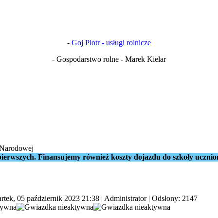
-
Goj Piotr - usługi rolnicze
- Gospodarstwo rolne - Marek Kielar
 Narodowej
ierwszych. Finansujemy również koszty dojazdu do szkoły ucznio
rtek, 05 październik 2023 21:38
|
Administrator
| Odsłony: 2147