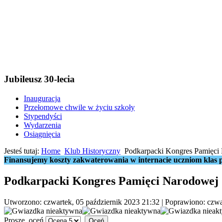
Jubileusz 30-lecia
Inauguracja
Przełomowe chwile w życiu szkoły
Stypendyści
Wydarzenia
Osiągnięcia
Jesteś tutaj:
Home
Klub Historyczny
Podkarpacki Kongres Pamięci
Finansujemy koszty zakwaterowania w internacie uczniom klas p
Podkarpacki Kongres Pamięci Narodowej
Utworzono: czwartek, 05 październik 2023 21:32
|
Poprawiono: czwa
Proszę, oceń