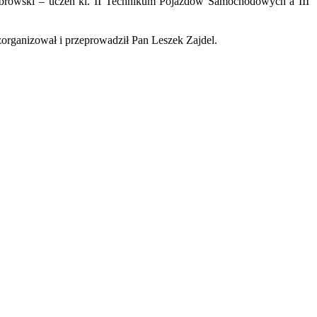
Dąbrowski – uczeń kl. II Technikum Pojazdów Samochodowych a III
zorganizował i przeprowadził Pan Leszek Zajdel.