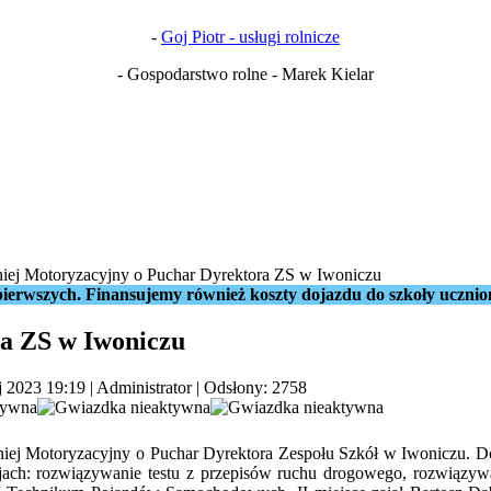
-
Goj Piotr - usługi rolnicze
- Gospodarstwo rolne - Marek Kielar
niej Motoryzacyjny o Puchar Dyrektora ZS w Iwoniczu
ierwszych. Finansujemy również koszty dojazdu do szkoły ucznio
a ZS w Iwoniczu
j 2023 19:19
|
Administrator
| Odsłony: 2758
iej Motoryzacyjny o Puchar Dyrektora Zespołu Szkół w Iwoniczu. Do 
cjach: rozwiązywanie testu z przepisów ruchu drogowego, rozwiązyw