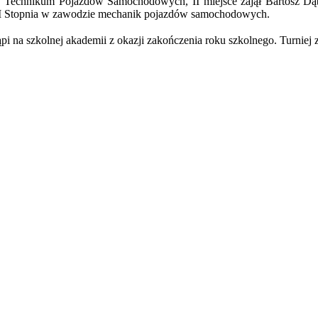
 IV Technikum Pojazdów Samochodowych, II miejsce zajął Bartosz 
y I Stopnia w zawodzie mechanik pojazdów samochodowych.
i na szkolnej akademii z okazji zakończenia roku szkolnego. Turniej 