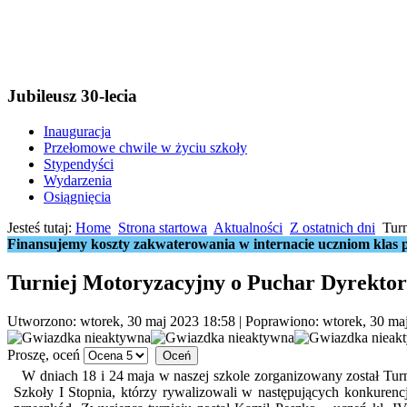
Jubileusz 30-lecia
Inauguracja
Przełomowe chwile w życiu szkoły
Stypendyści
Wydarzenia
Osiągnięcia
Jesteś tutaj:
Home
Strona startowa
Aktualności
Z ostatnich dni
Tur
Finansujemy koszty zakwaterowania w internacie uczniom klas p
Turniej Motoryzacyjny o Puchar Dyrektor
Utworzono: wtorek, 30 maj 2023 18:58
|
Poprawiono: wtorek, 30 ma
Proszę, oceń
W dniach 18 i 24 maja w naszej szkole zorganizowany został Turn
Szkoły I Stopnia, którzy rywalizowali w następujących konkuren