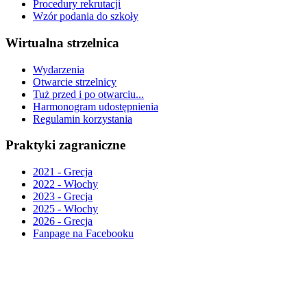
Procedury rekrutacji
Wzór podania do szkoły
Wirtualna strzelnica
Wydarzenia
Otwarcie strzelnicy
Tuż przed i po otwarciu...
Harmonogram udostępnienia
Regulamin korzystania
Praktyki zagraniczne
2021 - Grecja
2022 - Włochy
2023 - Grecja
2025 - Włochy
2026 - Grecja
Fanpage na Facebooku