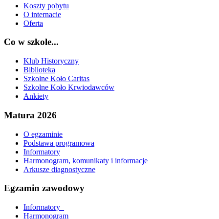
Koszty pobytu
O internacie
Oferta
Co w szkole...
Klub Historyczny
Biblioteka
Szkolne Koło Caritas
Szkolne Koło Krwiodawców
Ankiety
Matura 2026
O egzaminie
Podstawa programowa
Informatory
Harmonogram, komunikaty i informacje
Arkusze diagnostyczne
Egzamin zawodowy
Informatory_
Harmonogram_