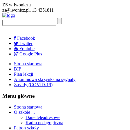
ZS w Iwoniczu
zs@iwonicz.pl, 13 4351811
Facebook
Twitter
Youtube
Google Plus
Strona startowa
BIP
Plan lekcji
Anonimowa skrzynka na sygnały
Zasady (COVID-19)
Menu główne
Strona startowa
O szkole ...
Dane teleadresowe
Kadra pedagogiczna
Patron szkoły