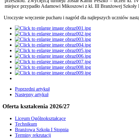
przeszkód. Zwycięzcą turnieju został Kamil Peszko – uczeń kl.
miejsce przypadło Adamowi Mikoszowi z kl. III Branżowej Szkoł
Uroczyste wręczenie pucharu i nagród dla najlepszych uczniów nastąp
Poprzedni artykuł
Następny artykuł
Oferta kształcenia 2026/27
Liceum Ogólnokształcące
Technikum
Branżowa Szkoła I Stopnia
Terminy rekrutacji