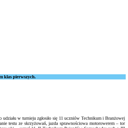
m klas pierwszych.
udziału w turnieju zgłosiło się 11 uczniów Technikum i Branżowej
anie testu ze skrzyżowań, jazda sprawnościowa motorowerem – tor