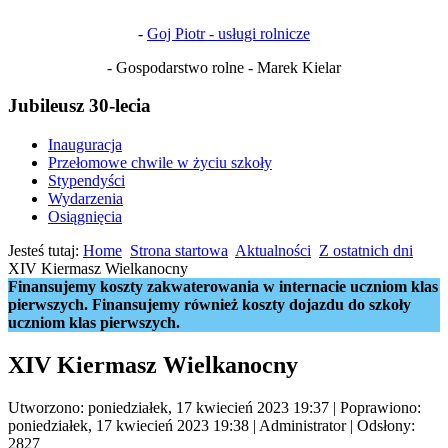
-
Goj Piotr - usługi rolnicze
- Gospodarstwo rolne - Marek Kielar
Jubileusz 30-lecia
Inauguracja
Przełomowe chwile w życiu szkoły
Stypendyści
Wydarzenia
Osiągnięcia
Jesteś tutaj:
Home
Strona startowa
Aktualności
Z ostatnich dni
XIV Kiermasz Wielkanocny
Finansujemy koszty zakwaterowania w internacie uczniom klas
pierwszych. Finansujemy również koszty dojazdu do szkoły
uczniom klas pierwszych.
XIV Kiermasz Wielkanocny
Utworzono: poniedziałek, 17 kwiecień 2023 19:37
|
Poprawiono:
poniedziałek, 17 kwiecień 2023 19:38
|
Administrator
| Odsłony:
2827