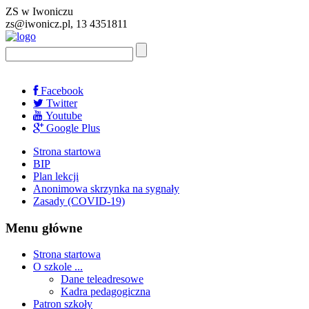
ZS w Iwoniczu
zs@iwonicz.pl, 13 4351811
Facebook
Twitter
Youtube
Google Plus
Strona startowa
BIP
Plan lekcji
Anonimowa skrzynka na sygnały
Zasady (COVID-19)
Menu główne
Strona startowa
O szkole ...
Dane teleadresowe
Kadra pedagogiczna
Patron szkoły