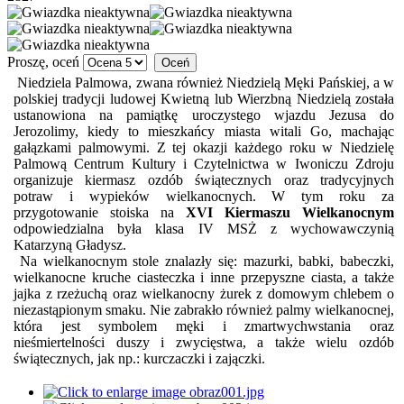
Proszę, oceń
Niedziela Palmowa, zwana również Niedzielą Męki Pańskiej, a w
polskiej tradycji ludowej Kwietną lub Wierzbną Niedzielą została
ustanowiona na pamiątkę uroczystego wjazdu Jezusa do
Jerozolimy, kiedy to mieszkańcy miasta witali Go, machając
gałązkami palmowymi. Z tej okazji każdego roku w Niedzielę
Palmową Centrum Kultury i Czytelnictwa w Iwoniczu Zdroju
organizuje kiermasz ozdób świątecznych oraz tradycyjnych
potraw i wypieków wielkanocnych. W tym roku za
przygotowanie stoiska na
XVI Kiermaszu Wielkanocnym
odpowiedzialna była klasa IV MSŻ z wychowawczynią
Katarzyną Gładysz.
Na wielkanocnym stole znalazły się: mazurki, babki, babeczki,
wielkanocne kruche ciasteczka i inne przepyszne ciasta, a także
jajka z rzeżuchą oraz wielkanocny żurek z domowym chlebem o
niezastąpionym smaku. Nie zabrakło również palmy wielkanocnej,
która jest symbolem męki i zmartwychwstania oraz
nieśmiertelności duszy i zwycięstwa, a także wielu ozdób
świątecznych, jak np.: kurczaczki i zajączki.