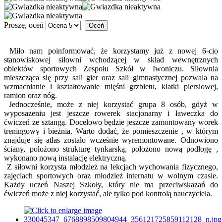
Proszę, oceń
Miło nam poinformować, że korzystamy już z nowej 6-cio
stanowiskowej siłowni wchodzącej w skład wewnętrznych
obiektów sportowych Zespołu Szkół w Iwoniczu. Siłownia
mieszcząca się przy sali gier oraz sali gimnastycznej pozwala na
wzmacnianie i kształtowanie mięśni grzbietu, klatki piersiowej,
ramion oraz nóg.
Jednocześnie, może z niej korzystać grupa 8 osób, gdyż w
wyposażeniu jest jeszcze rowerek stacjonarny i ławeczka do
ćwiczeń ze sztangą. Docelowo będzie jeszcze zamontowany worek
treningowy i bieżnia. Warto dodać, że pomieszczenie , w którym
znajduje się atlas zostało wcześnie wyremontowane. Odnowiono
ściany, położono strukturę tynkarską, położono nową podłogę ,
wykonano nową instalację elektryczną.
Z siłowni korzysta młodzież na lekcjach wychowania fizycznego,
zajęciach sportowych oraz młodzież internatu w wolnym czasie.
Każdy uczeń Naszej Szkoły, który nie ma przeciwskazań do
ćwiczeń może z niej korzystać, ale tylko pod kontrolą nauczyciela.