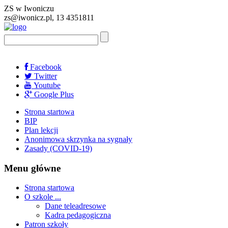
ZS w Iwoniczu
zs@iwonicz.pl, 13 4351811
Facebook
Twitter
Youtube
Google Plus
Strona startowa
BIP
Plan lekcji
Anonimowa skrzynka na sygnały
Zasady (COVID-19)
Menu główne
Strona startowa
O szkole ...
Dane teleadresowe
Kadra pedagogiczna
Patron szkoły