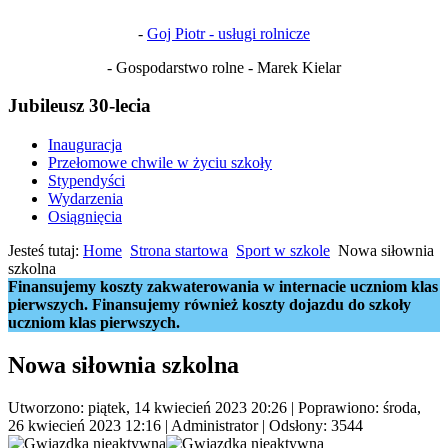
-
Goj Piotr - usługi rolnicze
- Gospodarstwo rolne - Marek Kielar
Jubileusz 30-lecia
Inauguracja
Przełomowe chwile w życiu szkoły
Stypendyści
Wydarzenia
Osiągnięcia
Jesteś tutaj:
Home
Strona startowa
Sport w szkole
Nowa siłownia
szkolna
Finansujemy koszty zakwaterowania w internacie uczniom klas
pierwszych. Finansujemy również koszty dojazdu do szkoły
uczniom klas pierwszych.
Nowa siłownia szkolna
Utworzono: piątek, 14 kwiecień 2023 20:26
|
Poprawiono: środa,
26 kwiecień 2023 12:16
|
Administrator
| Odsłony: 3544