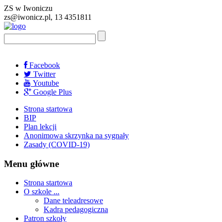
ZS w Iwoniczu
zs@iwonicz.pl, 13 4351811
Facebook
Twitter
Youtube
Google Plus
Strona startowa
BIP
Plan lekcji
Anonimowa skrzynka na sygnały
Zasady (COVID-19)
Menu główne
Strona startowa
O szkole ...
Dane teleadresowe
Kadra pedagogiczna
Patron szkoły