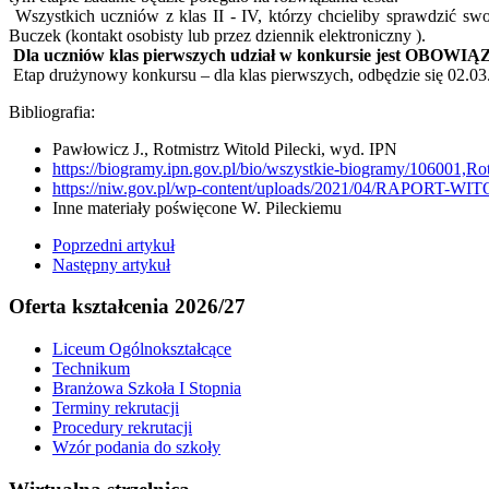
Wszystkich uczniów z klas II - IV, którzy chcieliby sprawdzić swoj
Buczek (kontakt osobisty lub przez dziennik elektroniczny ).
Dla uczniów klas pierwszych udział w konkursie jest OBOW
Etap drużynowy konkursu – dla klas pierwszych, odbędzie się 02.03.
Bibliografia:
Pawłowicz J., Rotmistrz Witold Pilecki, wyd. IPN
https://biogramy.ipn.gov.pl/bio/wszystkie-biogramy/106001,Rot
https://niw.gov.pl/wp-content/uploads/2021/04/RAPORT-
Inne materiały poświęcone W. Pileckiemu
Poprzedni artykuł
Następny artykuł
Oferta kształcenia 2026/27
Liceum Ogólnokształcące
Technikum
Branżowa Szkoła I Stopnia
Terminy rekrutacji
Procedury rekrutacji
Wzór podania do szkoły