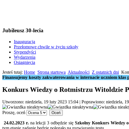
Jubileusz 30-lecia
Inauguracja
Przełomowe chwile w życiu szkoły
Stypendyści
Wydarzenia
Osiągnięcia
Jesteś tutaj:
Home
Strona startowa
Aktualności
Z ostatnich dni
Kon
Finansujemy koszty zakwaterowania w internacie uczniom klas p
Konkurs Wiedzy o Rotmistrzu Witoldzie P
Utworzono: niedziela, 19 luty 2023 15:04
|
Poprawiono: niedziela, 19
Proszę, oceń
24.02.2023 r.
na lekcji 3 odbędzie się
Szkolny Konkurs Wiedzy o 
tym etapie zadanie będzie polegało na rozwiązaniu testu.