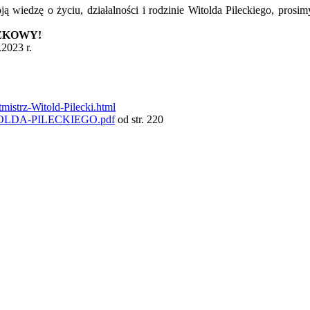
ą wiedzę o życiu, działalności i rodzinie Witolda Pileckiego, prosi
IĄZKOWY!
2023 r.
mistrz-Witold-Pilecki.html
WITOLDA-PILECKIEGO.pdf
od str. 220