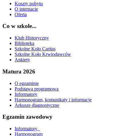
Koszty pobytu
O internacie
Oferta
Co w szkole...
Klub Historyczny
Biblioteka
Szkolne Koło Caritas
Szkolne Koło Krwiodawców
Ankiety
Matura 2026
O egzaminie
Podstawa programowa
Informatory
Harmonogram, komunikaty i informacje
Arkusze diagnostyczne
Egzamin zawodowy
Informatory_
Harmonogram_