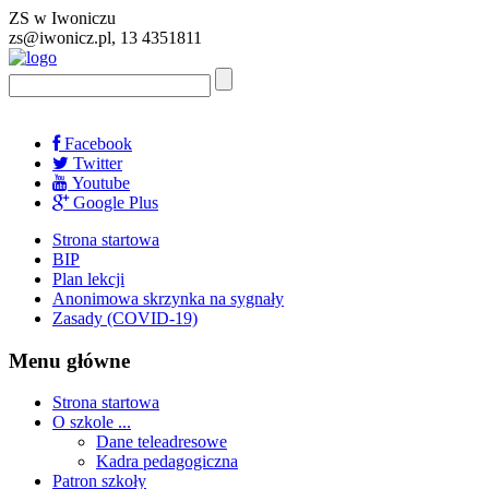
ZS w Iwoniczu
zs@iwonicz.pl, 13 4351811
Facebook
Twitter
Youtube
Google Plus
Strona startowa
BIP
Plan lekcji
Anonimowa skrzynka na sygnały
Zasady (COVID-19)
Menu główne
Strona startowa
O szkole ...
Dane teleadresowe
Kadra pedagogiczna
Patron szkoły