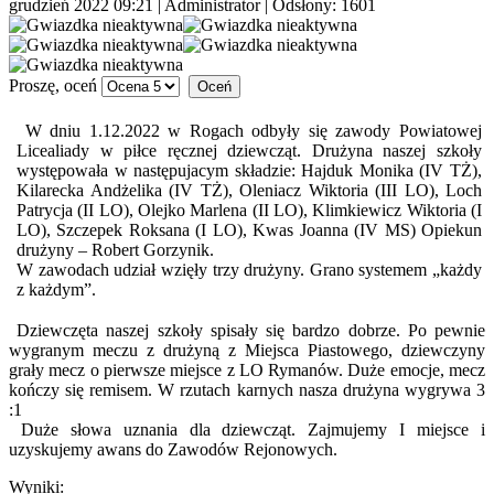
grudzień 2022 09:21
|
Administrator
| Odsłony: 1601
Proszę, oceń
W dniu 1.12.2022 w Rogach odbyły się zawody Powiatowej
Licealiady w piłce ręcznej dziewcząt. Drużyna naszej szkoły
występowała w następujacym składzie: Hajduk Monika (IV TŻ),
Kilarecka Andżelika (IV TŻ), Oleniacz Wiktoria (III LO), Loch
Patrycja (II LO), Olejko Marlena (II LO), Klimkiewicz Wiktoria (I
LO), Szczepek Roksana (I LO), Kwas Joanna (IV MS) Opiekun
drużyny – Robert Gorzynik.
W zawodach udział wzięły trzy drużyny. Grano systemem „każdy
z każdym”.
Dziewczęta naszej szkoły spisały się bardzo dobrze. Po pewnie
wygranym meczu z drużyną z Miejsca Piastowego, dziewczyny
grały mecz o pierwsze miejsce z LO Rymanów. Duże emocje, mecz
kończy się remisem. W rzutach karnych nasza drużyna wygrywa 3
:1
Duże słowa uznania dla dziewcząt. Zajmujemy I miejsce i
uzyskujemy awans do Zawodów Rejonowych.
Wyniki: