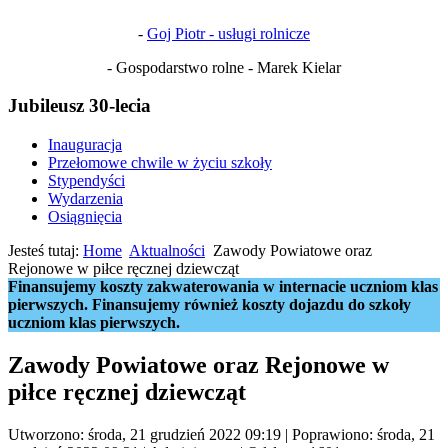
-
Goj Piotr - usługi rolnicze
- Gospodarstwo rolne - Marek Kielar
Jubileusz 30-lecia
Inauguracja
Przełomowe chwile w życiu szkoły
Stypendyści
Wydarzenia
Osiągnięcia
Jesteś tutaj:
Home
Aktualności
Zawody Powiatowe oraz
Rejonowe w piłce ręcznej dziewcząt
Finansujemy koszty zakwaterowania w internacie uczniom klas
pierwszych. Finansujemy również koszty dojazdu do szkoły
uczniom klas pierwszych.
Zawody Powiatowe oraz Rejonowe w
piłce ręcznej dziewcząt
Utworzono: środa, 21 grudzień 2022 09:19
|
Poprawiono: środa, 21