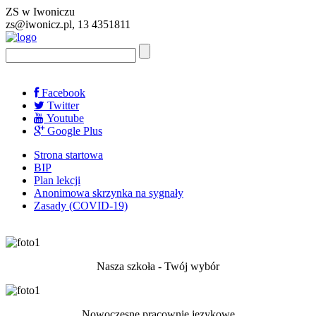
ZS w Iwoniczu
zs@iwonicz.pl, 13 4351811
Facebook
Twitter
Youtube
Google Plus
Strona startowa
BIP
Plan lekcji
Anonimowa skrzynka na sygnały
Zasady (COVID-19)
Nasza szkoła - Twój wybór
Nowoczesne pracownie językowe