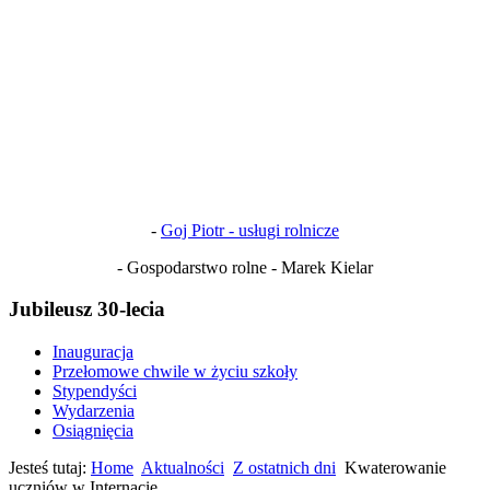
-
Goj Piotr - usługi rolnicze
- Gospodarstwo rolne - Marek Kielar
Jubileusz 30-lecia
Inauguracja
Przełomowe chwile w życiu szkoły
Stypendyści
Wydarzenia
Osiągnięcia
Jesteś tutaj:
Home
Aktualności
Z ostatnich dni
Kwaterowanie
uczniów w Internacie