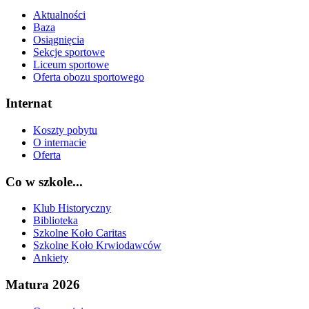
Aktualności
Baza
Osiągnięcia
Sekcje sportowe
Liceum sportowe
Oferta obozu sportowego
Internat
Koszty pobytu
O internacie
Oferta
Co w szkole...
Klub Historyczny
Biblioteka
Szkolne Koło Caritas
Szkolne Koło Krwiodawców
Ankiety
Matura 2026