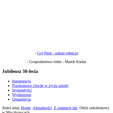
-
Goj Piotr - usługi rolnicze
- Gospodarstwo rolne - Marek Kielar
Jubileusz 30-lecia
Inauguracja
Przełomowe chwile w życiu szkoły
Stypendyści
Wydarzenia
Osiągnięcia
Jesteś tutaj:
Home
Aktualności
Z ostatnich dni
Obóz szkoleniowy
w Myczkowcach