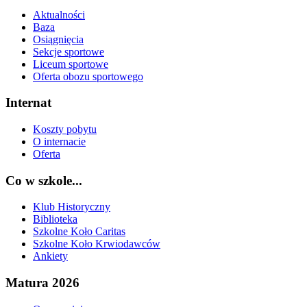
Aktualności
Baza
Osiągnięcia
Sekcje sportowe
Liceum sportowe
Oferta obozu sportowego
Internat
Koszty pobytu
O internacie
Oferta
Co w szkole...
Klub Historyczny
Biblioteka
Szkolne Koło Caritas
Szkolne Koło Krwiodawców
Ankiety
Matura 2026