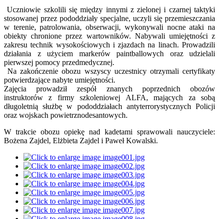
Uczniowie szkolili się między innymi z zielonej i czarnej taktyki
stosowanej przez pododdziały specjalne, uczyli się przemieszczania
w terenie, patrolowania, obserwacji, wykonywali nocne ataki na
obiekty chronione przez wartowników. Nabywali umiejętności z
zakresu technik wysokościowych i zjazdach na linach. Prowadzili
działania z użyciem markerów paintballowych oraz udzielali
pierwszej pomocy przedmedycznej.
Na zakończenie obozu wszyscy uczestnicy otrzymali certyfikaty
potwierdzające nabyte umiejętności.
Zajęcia prowadził zespół znanych poprzednich obozów
instruktorów z firmy szkoleniowej ALFA, mających za sobą
długoletnią służbę w pododdziałach antyterrorystycznych Policji
oraz wojskach powietrznodesantowych.
W trakcie obozu opiekę nad kadetami sprawowali nauczyciele:
Bożena Zajdel, Elżbieta Zajdel i Paweł Kowalski.