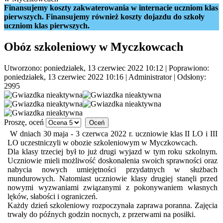
Finansujemy koszty zakwaterowania w internacie uczniom klas
pierwszych. Finansujemy również koszty dojazdu do szkoły
uczniom klas pierwszych.
Obóz szkoleniowy w Myczkowcach
Utworzono: poniedziałek, 13 czerwiec 2022 10:12
|
Poprawiono:
poniedziałek, 13 czerwiec 2022 10:16
|
Administrator
| Odsłony:
2995
Proszę, oceń
W dniach 30 maja - 3 czerwca 2022 r. uczniowie klas II LO i III
LO uczestniczyli w obozie szkoleniowym w Myczkowcach.
Dla klasy trzeciej był to już drugi wyjazd w tym roku szkolnym.
Uczniowie mieli możliwość doskonalenia swoich sprawności oraz
nabycia nowych umiejętności przydatnych w służbach
mundurowych. Natomiast uczniowie klasy drugiej stanęli przed
nowymi wyzwaniami związanymi z pokonywaniem własnych
lęków, słabości i ograniczeń.
Każdy dzień szkoleniowy rozpoczynała zaprawa poranna. Zajęcia
trwały do późnych godzin nocnych, z przerwami na posiłki.