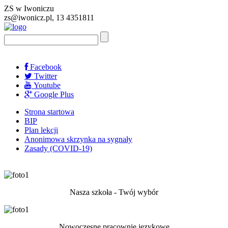
ZS w Iwoniczu
zs@iwonicz.pl, 13 4351811
Facebook
Twitter
Youtube
Google Plus
Strona startowa
BIP
Plan lekcji
Anonimowa skrzynka na sygnały
Zasady (COVID-19)
Nasza szkoła - Twój wybór
Nowoczesne pracownie językowe