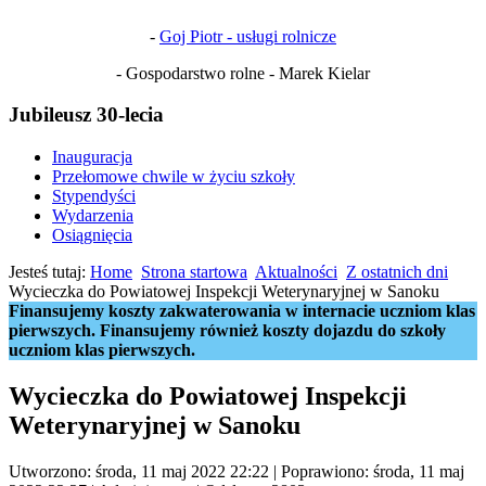
-
Goj Piotr - usługi rolnicze
- Gospodarstwo rolne - Marek Kielar
Jubileusz 30-lecia
Inauguracja
Przełomowe chwile w życiu szkoły
Stypendyści
Wydarzenia
Osiągnięcia
Jesteś tutaj:
Home
Strona startowa
Aktualności
Z ostatnich dni
Wycieczka do Powiatowej Inspekcji Weterynaryjnej w Sanoku
Finansujemy koszty zakwaterowania w internacie uczniom klas
pierwszych. Finansujemy również koszty dojazdu do szkoły
uczniom klas pierwszych.
Wycieczka do Powiatowej Inspekcji
Weterynaryjnej w Sanoku
Utworzono: środa, 11 maj 2022 22:22
|
Poprawiono: środa, 11 maj