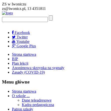
ZS w Iwoniczu
zs@iwonicz.pl, 13 4351811
Facebook
Twitter
Youtube
Google Plus
Strona startowa
BIP
Plan lekcji
Anonimowa skrzynka na sygnały
Zasady (COVID-19)
Menu główne
Strona startowa
O szkole ...
Dane teleadresowe
Kadra pedagogiczna
Patron szkoły