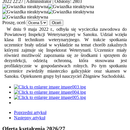
2022 22:27
|
Administrator
| Odsłony: 2803
Proszę, oceń
W dniu 9 maja 2022 r., odbyła się wycieczka zawodowa do
Powiatowej Inspekcji Weterynaryjnej w Sanoku. Udział wzięła
klasa II technikum weterynaryjnego. W trakcie spotkania
uczennice brały udział w wykładzie na temat chorób zakaźnych
którymi zajmuje się Inspektorat Weterynarii. Uczennice miały
również możliwość zapoznania się ze środkami i sprzętem do
dezynfekcji, odzieżą ochronną, która stosowana jest
profilaktycznie w gospodarstwach rolnych. Po tym spotkaniu
uczennice zwiedziły miasteczko galicyjskie oraz skansen w
Sanoku. Opiekunem grupy był nauczyciel Zbigniew Suchodolski.
Poprzedni artykuł
Następny artykuł
Oferta kształcenia 2026/27