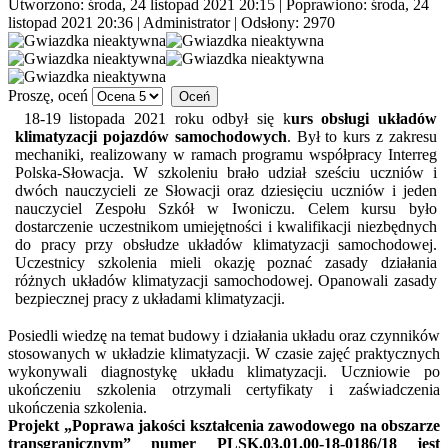
Utworzono: środa, 24 listopad 2021 20:15
|
Poprawiono: środa, 24
listopad 2021 20:36
|
Administrator
| Odsłony: 2970
Proszę, oceń
18-19 listopada 2021 roku odbył się k
urs obsługi układów
klimatyzacji pojazdów samochodowych
. Był to kurs z zakresu
mechaniki, realizowany w ramach programu współpracy Interreg
Polska-Słowacja. W szkoleniu brało udział sześciu uczniów i
dwóch nauczycieli ze Słowacji oraz dziesięciu uczniów i jeden
nauczyciel Zespołu Szkół w Iwoniczu. Celem kursu było
dostarczenie uczestnikom umiejętności i kwalifikacji niezbędnych
do pracy przy obsłudze układów klimatyzacji samochodowej.
Uczestnicy szkolenia mieli okazję poznać zasady działania
różnych układów klimatyzacji samochodowej. Opanowali zasady
bezpiecznej pracy z układami klimatyzacji.
Posiedli wiedzę na temat budowy i działania układu oraz czynników
stosowanych w układzie klimatyzacji. W czasie zajęć praktycznych
wykonywali diagnostykę układu klimatyzacji. Uczniowie po
ukończeniu szkolenia otrzymali certyfikaty i zaświadczenia
ukończenia szkolenia.
Projekt „Poprawa jakości kształcenia zawodowego na obszarze
transgranicznym” numer PLSK.03.01.00-18-0186/18 jest