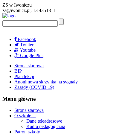
ZS w Iwoniczu
zs@iwonicz.pl, 13 4351811
Facebook
Twitter
Youtube
Google Plus
Strona startowa
BIP
Plan lekcji
Anonimowa skrzynka na sygnały
Zasady (COVID-19)
Menu główne
Strona startowa
O szkole ...
Dane teleadresowe
Kadra pedagogiczna
Patron szkoły