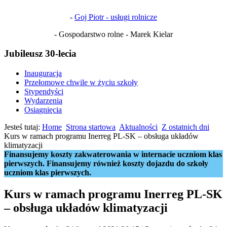
-
Goj Piotr - usługi rolnicze
- Gospodarstwo rolne - Marek Kielar
Jubileusz 30-lecia
Inauguracja
Przełomowe chwile w życiu szkoły
Stypendyści
Wydarzenia
Osiągnięcia
Jesteś tutaj:
Home
Strona startowa
Aktualności
Z ostatnich dni
Kurs w ramach programu Inerreg PL-SK – obsługa układów
klimatyzacji
Finansujemy koszty zakwaterowania w internacie uczniom klas
pierwszych. Finansujemy również koszty dojazdu do szkoły
uczniom klas pierwszych.
Kurs w ramach programu Inerreg PL-SK
– obsługa układów klimatyzacji