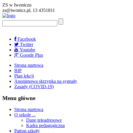
ZS w Iwoniczu
zs@iwonicz.pl, 13 4351811
Facebook
Twitter
Youtube
Google Plus
Strona startowa
BIP
Plan lekcji
Anonimowa skrzynka na sygnały
Zasady (COVID-19)
Menu główne
Strona startowa
O szkole ...
Dane teleadresowe
Kadra pedagogiczna
Patron szkoły