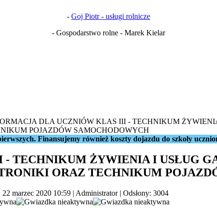
-
Goj Piotr - usługi rolnicze
- Gospodarstwo rolne - Marek Kielar
FORMACJA DLA UCZNIÓW KLAS III - TECHNIKUM ŻYWIEN
ECHNIKUM POJAZDÓW SAMOCHODOWYCH
ierwszych. Finansujemy również koszty dojazdu do szkoły ucznio
I - TECHNIKUM ŻYWIENIA I USŁUG
ROTRONIKI ORAZ TECHNIKUM POJA
, 22 marzec 2020 10:59
|
Administrator
| Odsłony: 3004