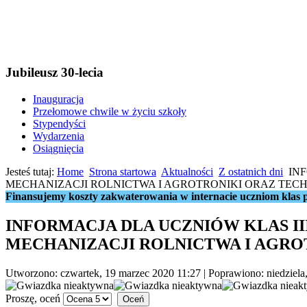
Jubileusz 30-lecia
Inauguracja
Przełomowe chwile w życiu szkoły
Stypendyści
Wydarzenia
Osiągnięcia
Jesteś tutaj:
Home
Strona startowa
Aktualności
Z ostatnich dni
IN
MECHANIZACJI ROLNICTWA I AGROTRONIKI ORAZ T
Finansujemy koszty zakwaterowania w internacie uczniom klas p
INFORMACJA DLA UCZNIÓW KLAS II
MECHANIZACJI ROLNICTWA I AG
Utworzono: czwartek, 19 marzec 2020 11:27
|
Poprawiono: niedziela
Proszę, oceń