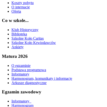
Koszty pobytu
O internacie
Oferta
Co w szkole...
Klub Historyczny
Biblioteka
Szkolne Koło Caritas
Szkolne Koło Krwiodawców
Ankiety
Matura 2026
O egzaminie
Podstawa programowa
Informatory
Harmonogram, komunikaty i informacje
Arkusze diagnostyczne
Egzamin zawodowy
Informatory_
Harmonogram_