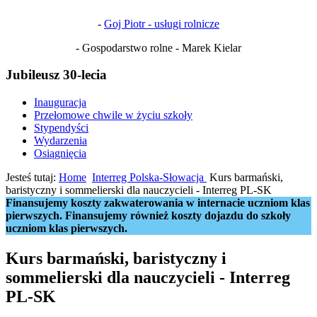
-
Goj Piotr - usługi rolnicze
- Gospodarstwo rolne - Marek Kielar
Jubileusz 30-lecia
Inauguracja
Przełomowe chwile w życiu szkoły
Stypendyści
Wydarzenia
Osiągnięcia
Jesteś tutaj:
Home
Interreg Polska-Słowacja
Kurs barmański,
baristyczny i sommelierski dla nauczycieli - Interreg PL-SK
Finansujemy koszty zakwaterowania w internacie uczniom klas
pierwszych. Finansujemy również koszty dojazdu do szkoły
uczniom klas pierwszych.
Kurs barmański, baristyczny i
sommelierski dla nauczycieli - Interreg
PL-SK