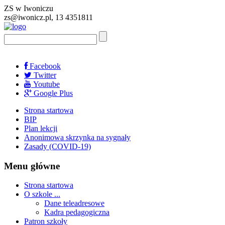
ZS w Iwoniczu
zs@iwonicz.pl, 13 4351811
Facebook
Twitter
Youtube
Google Plus
Strona startowa
BIP
Plan lekcji
Anonimowa skrzynka na sygnały
Zasady (COVID-19)
Menu główne
Strona startowa
O szkole ...
Dane teleadresowe
Kadra pedagogiczna
Patron szkoły