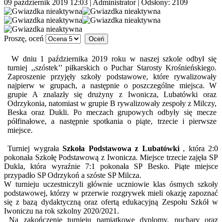
09 październik 2019 12:03
|
Administrator
| Odsłony: 2109
Proszę, oceń
W dniu 1 października 2019 roku w naszej szkole odbył się
turniej ,,szóstek’’ piłkarskich o Puchar Starosty Krośnieńskiego.
Zaproszenie przyjęły szkoły podstawowe, które rywalizowały
najpierw w grupach, a następnie o poszczególne miejsca. W
grupie A znalazły się drużyny z Iwonicza, Lubatówki oraz
Odrzykonia, natomiast w grupie B rywalizowały zespoły z Milczy,
Beska oraz Dukli. Po meczach grupowych odbyły się mecze
półfinałowe, a następnie spotkania o piąte, trzecie i pierwsze
miejsce.
Turniej wygrała
Szkoła Podstawowa z Lubatówki
, która 2:0
pokonała Szkołę Podstawową z Iwonicza. Miejsce trzecie zajęła SP
Dukla, która wyraźnie 7:1 pokonała SP Besko. Piąte miejsce
przypadło SP Odrzykoń a szóste SP Milcza.
W turnieju uczestniczyli głównie uczniowie klas ósmych szkoły
podstawowej, którzy w przerwie rozgrywek mieli okazję zapoznać
się z bazą dydaktyczną oraz ofertą edukacyjną Zespołu Szkół w
Iwoniczu na rok szkolny 2020/2021.
Na zakończenie turnieju pamiątkowe dyplomy, puchary oraz