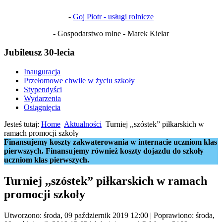
-
Goj Piotr - usługi rolnicze
- Gospodarstwo rolne - Marek Kielar
Jubileusz 30-lecia
Inauguracja
Przełomowe chwile w życiu szkoły
Stypendyści
Wydarzenia
Osiągnięcia
Jesteś tutaj:
Home
Aktualności
Turniej ,,szóstek” piłkarskich w
ramach promocji szkoły
Finansujemy koszty zakwaterowania w internacie uczniom klas
pierwszych. Finansujemy również koszty dojazdu do szkoły
uczniom klas pierwszych.
Turniej ,,szóstek” piłkarskich w ramach
promocji szkoły
Utworzono: środa, 09 październik 2019 12:00
|
Poprawiono: środa,