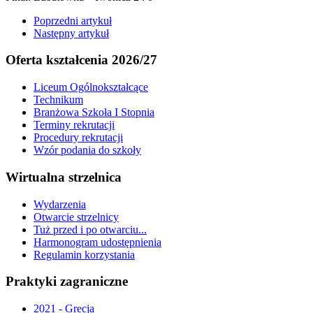
Poprzedni artykuł
Następny artykuł
Oferta kształcenia 2026/27
Liceum Ogólnokształcące
Technikum
Branżowa Szkoła I Stopnia
Terminy rekrutacji
Procedury rekrutacji
Wzór podania do szkoły
Wirtualna strzelnica
Wydarzenia
Otwarcie strzelnicy
Tuż przed i po otwarciu...
Harmonogram udostępnienia
Regulamin korzystania
Praktyki zagraniczne
2021 - Grecja