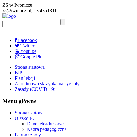
ZS w Iwoniczu
zs@iwonicz.pl, 13 4351811
Facebook
Twitter
Youtube
Google Plus
Strona startowa
BIP
Plan lekcji
Anonimowa skrzynka na sygnały
Zasady (COVID-19)
Menu główne
Strona startowa
O szkole ...
Dane teleadresowe
Kadra pedagogiczna
Patron szkoły