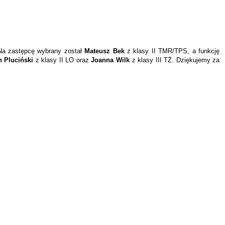
Na zastępcę wybrany został
Mateusz Bek
z klasy II TMR/TPS, a funkcję
 Pluciński
z klasy II LO oraz
Joanna Wilk
z klasy III TŻ. D
ziękujemy za