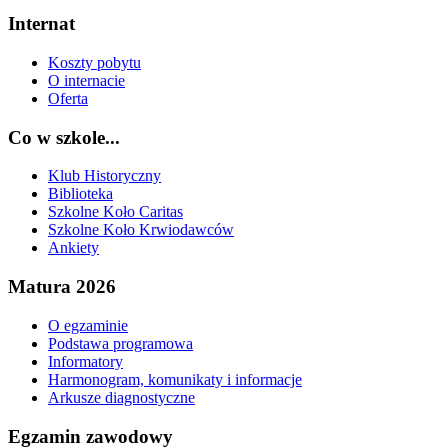
Internat
Koszty pobytu
O internacie
Oferta
Co w szkole...
Klub Historyczny
Biblioteka
Szkolne Koło Caritas
Szkolne Koło Krwiodawców
Ankiety
Matura 2026
O egzaminie
Podstawa programowa
Informatory
Harmonogram, komunikaty i informacje
Arkusze diagnostyczne
Egzamin zawodowy