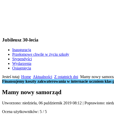
Jubileusz 30-lecia
Inauguracja
Przełomowe chwile w życiu szkoły
Stypendyści
Wydarzenia
Osiągnięcia
Jesteś tutaj:
Home
Aktualności
Z ostatnich dni
Mamy nowy samorz
Finansujemy koszty zakwaterowania w internacie uczniom klas p
Mamy nowy samorząd
Utworzono: niedziela, 06 październik 2019 08:12
|
Poprawiono: niedz
Ocena użytkowników:
5
/
5