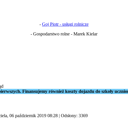
-
Goj Piotr - usługi rolnicze
- Gospodarstwo rolne - Marek Kielar
ąd
ierwszych. Finansujemy również koszty dojazdu do szkoły ucznio
iela, 06 październik 2019 08:28
| Odsłony: 3369