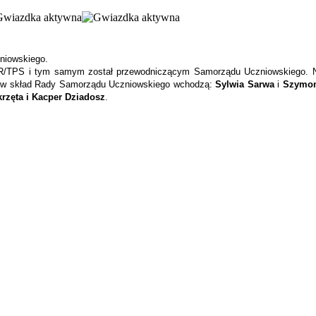
niowskiego.
R/TPS i tym samym został przewodniczącym Samorządu Uczniowskiego. 
 w skład Rady Samorządu Uczniowskiego wchodzą:
Sylwia Sarwa
i
Szymon
krzęta i Kacper Dziadosz
.