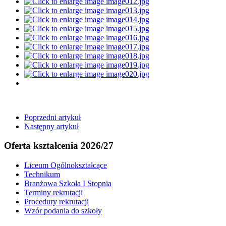
Poprzedni artykuł
Następny artykuł
Oferta kształcenia 2026/27
Liceum Ogólnokształcące
Technikum
Branżowa Szkoła I Stopnia
Terminy rekrutacji
Procedury rekrutacji
Wzór podania do szkoły