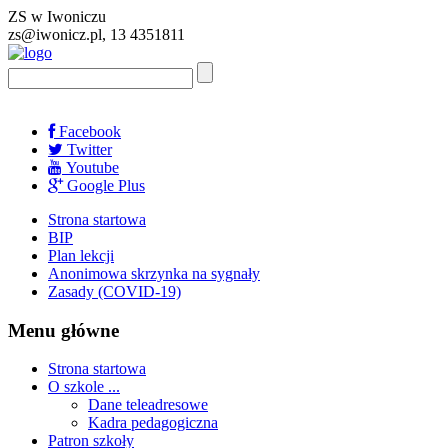
ZS w Iwoniczu
zs@iwonicz.pl, 13 4351811
Facebook
Twitter
Youtube
Google Plus
Strona startowa
BIP
Plan lekcji
Anonimowa skrzynka na sygnały
Zasady (COVID-19)
Menu główne
Strona startowa
O szkole ...
Dane teleadresowe
Kadra pedagogiczna
Patron szkoły