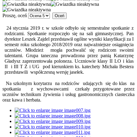
Proszę, oceń
24 stycznia 2019 r. w szkole odbyło się semestralne spotkanie z
rodzicami. Spotkanie rozpoczęło się na sali gimnastycznej. Pan
dyrektor Leszek Zajdel przedstawił ogólne wyniki klasyfikacji za I
semestr roku szkolnego 2018/2019 oraz najważniejsze osiągnięcia
uczniów. Młodzież mogła pochwalić się rodzicom swoimi
talentami. Grupa taneczna prowadzona przez panią Katarzynę
Gładysz zaprezentowała poloneza. Uczniowie klasy II LO i klas
II i III T Ż i UG pod kierunkiem ks. katechety Michała Bestera
przedstawili współczesną wersję jasełek.
Na szkolnym korytarzu na rodziców udających się do klas na
spotkania z wychowawcami czekały przygotowane przez
uczniów technikum żywienia i usług gastronomicznych ciasteczka
oraz kawa i herbata.