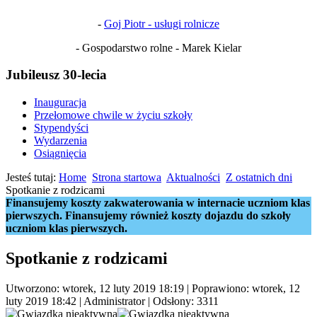
-
Goj Piotr - usługi rolnicze
- Gospodarstwo rolne - Marek Kielar
Jubileusz 30-lecia
Inauguracja
Przełomowe chwile w życiu szkoły
Stypendyści
Wydarzenia
Osiągnięcia
Jesteś tutaj:
Home
Strona startowa
Aktualności
Z ostatnich dni
Spotkanie z rodzicami
Finansujemy koszty zakwaterowania w internacie uczniom klas
pierwszych. Finansujemy również koszty dojazdu do szkoły
uczniom klas pierwszych.
Spotkanie z rodzicami
Utworzono: wtorek, 12 luty 2019 18:19
|
Poprawiono: wtorek, 12
luty 2019 18:42
|
Administrator
| Odsłony: 3311