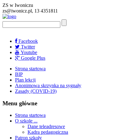
ZS w Iwoniczu
zs@iwonicz.pl, 13 4351811
Facebook
Twitter
Youtube
Google Plus
Strona startowa
BIP
Plan lekcji
Anonimowa skrzynka na sygnały
Zasady (COVID-19)
Menu główne
Strona startowa
O szkole ...
Dane teleadresowe
Kadra pedagogiczna
Patron szkoły