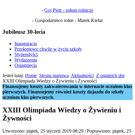
-
Goj Piotr - usługi rolnicze
- Gospodarstwo rolne - Marek Kielar
Jubileusz 30-lecia
Inauguracja
Przełomowe chwile w życiu szkoły
Stypendyści
Wydarzenia
Osiągnięcia
Jesteś tutaj:
Home
Strona startowa
Aktualności
Z ostatnich dni
XXIII Olimpiada Wiedzy o Żywieniu i Żywności
Finansujemy koszty zakwaterowania w internacie uczniom klas
pierwszych. Finansujemy również koszty dojazdu do szkoły
uczniom klas pierwszych.
XXIII Olimpiada Wiedzy o Żywieniu i
Żywności
Utworzono: piątek, 25 styczeń 2019 08:29
|
Poprawiono: piątek, 25