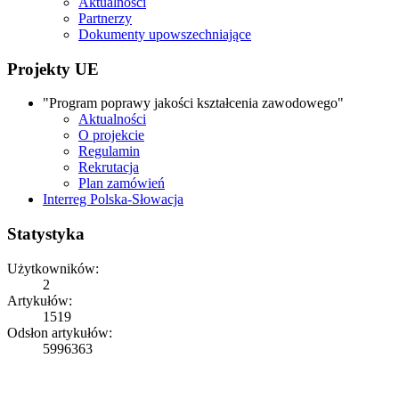
Aktualności
Partnerzy
Dokumenty upowszechniające
Projekty UE
"Program poprawy jakości kształcenia zawodowego"
Aktualności
O projekcie
Regulamin
Rekrutacja
Plan zamówień
Interreg Polska-Słowacja
Statystyka
Użytkowników:
2
Artykułów:
1519
Odsłon artykułów:
5996363
Copyright © 2026
ZS Iwonicz
Rights Reserved.