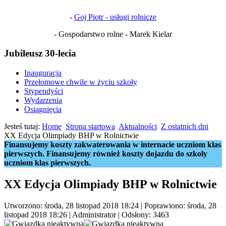
-
Goj Piotr - usługi rolnicze
- Gospodarstwo rolne - Marek Kielar
Jubileusz 30-lecia
Inauguracja
Przełomowe chwile w życiu szkoły
Stypendyści
Wydarzenia
Osiągnięcia
Jesteś tutaj:
Home
Strona startowa
Aktualności
Z ostatnich dni
XX Edycja Olimpiady BHP w Rolnictwie
Finansujemy koszty zakwaterowania w internacie uczniom klas
pierwszych. Finansujemy również koszty dojazdu do szkoły
uczniom klas pierwszych.
XX Edycja Olimpiady BHP w Rolnictwie
Utworzono: środa, 28 listopad 2018 18:24
|
Poprawiono: środa, 28
listopad 2018 18:26
|
Administrator
| Odsłony: 3463