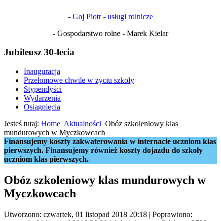
-
Goj Piotr - usługi rolnicze
- Gospodarstwo rolne - Marek Kielar
Jubileusz 30-lecia
Inauguracja
Przełomowe chwile w życiu szkoły
Stypendyści
Wydarzenia
Osiągnięcia
Jesteś tutaj:
Home
Aktualności
Obóz szkoleniowy klas
mundurowych w Myczkowcach
Finansujemy koszty zakwaterowania w internacie uczniom klas
pierwszych. Finansujemy również koszty dojazdu do szkoły
uczniom klas pierwszych.
Obóz szkoleniowy klas mundurowych w
Myczkowcach
Utworzono: czwartek, 01 listopad 2018 20:18
|
Poprawiono: