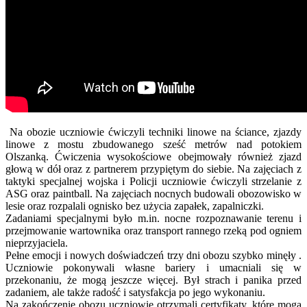
Na obozie uczniowie ćwiczyli techniki linowe na ściance, zjazdy
linowe z mostu zbudowanego sześć metrów nad potokiem
Olszanką. Ćwiczenia wysokościowe obejmowały również zjazd
głową w dół oraz z partnerem przypiętym do siebie. Na zajęciach z
taktyki specjalnej wojska i Policji uczniowie ćwiczyli strzelanie z
ASG oraz paintball. Na zajęciach nocnych budowali obozowisko w
lesie oraz rozpalali ognisko bez użycia zapałek, zapalniczki.
Zadaniami specjalnymi było m.in. nocne rozpoznawanie terenu i
przejmowanie wartownika oraz transport rannego rzeką pod ogniem
nieprzyjaciela.
Pełne emocji i nowych doświadczeń trzy dni obozu szybko minęły .
Uczniowie pokonywali własne bariery i umacniali się w
przekonaniu, że mogą jeszcze więcej. Był strach i panika przed
zadaniem, ale także radość i satysfakcja po jego wykonaniu.
Na zakończenie obozu uczniowie otrzymali certyfikaty, które mogą