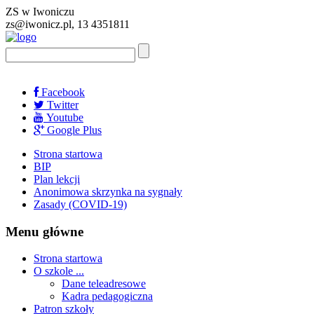
ZS w Iwoniczu
zs@iwonicz.pl, 13 4351811
Facebook
Twitter
Youtube
Google Plus
Strona startowa
BIP
Plan lekcji
Anonimowa skrzynka na sygnały
Zasady (COVID-19)
Menu główne
Strona startowa
O szkole ...
Dane teleadresowe
Kadra pedagogiczna
Patron szkoły