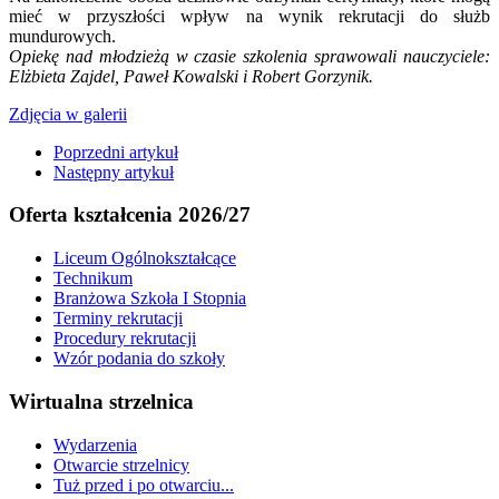
mieć w przyszłości wpływ na wynik rekrutacji do służb
mundurowych.
Opiekę nad młodzieżą w czasie szkolenia sprawowali nauczyciele:
Elżbieta Zajdel, Paweł Kowalski i Robert Gorzynik.
Zdjęcia w galerii
Poprzedni artykuł
Następny artykuł
Oferta kształcenia 2026/27
Liceum Ogólnokształcące
Technikum
Branżowa Szkoła I Stopnia
Terminy rekrutacji
Procedury rekrutacji
Wzór podania do szkoły
Wirtualna strzelnica
Wydarzenia
Otwarcie strzelnicy
Tuż przed i po otwarciu...