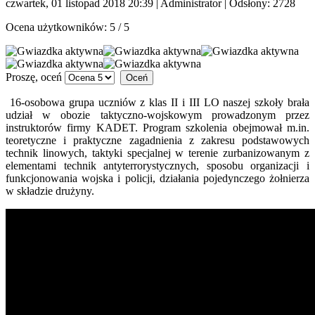
czwartek, 01 listopad 2018 20:39
|
Administrator
| Odsłony: 2728
Ocena użytkowników:
5
/
5
Proszę, oceń
16-osobowa grupa uczniów z klas II i III LO naszej szkoły brała
udział w obozie taktyczno-wojskowym prowadzonym przez
instruktorów firmy KADET. Program szkolenia obejmował m.in.
teoretyczne i praktyczne zagadnienia z zakresu podstawowych
technik linowych, taktyki specjalnej w terenie zurbanizowanym z
elementami technik antyterrorystycznych, sposobu organizacji i
funkcjonowania wojska i policji, działania pojedynczego żołnierza
w składzie drużyny.