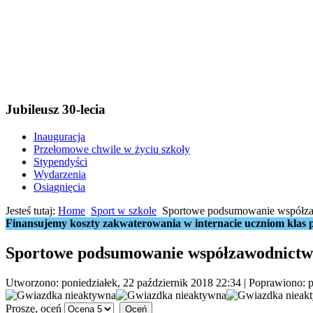
Jubileusz 30-lecia
Inauguracja
Przełomowe chwile w życiu szkoły
Stypendyści
Wydarzenia
Osiągnięcia
Jesteś tutaj:
Home
Sport w szkole
Sportowe podsumowanie współzaw
Finansujemy koszty zakwaterowania w internacie uczniom klas p
Sportowe podsumowanie współzawodnictwa
Utworzono: poniedziałek, 22 październik 2018 22:34
|
Poprawiono: p
Proszę, oceń