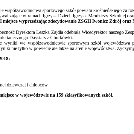
ie współzawodnictwa sportowego szkół powiatu krośnieńskiego za ro
ywalizujące w ramach Igrzysk Dzieci, Igrzysk Młodzieży Szkolnej or
a I miejsce wyprzedzając zdecydowanie ZSGH Iwonicz Zdrój oraz
obecność Dyrektora Leszka Zajdla odebrała Wicedyrektor naszego Zesp
połu tanecznego Daystars z Chorkówki.
e wyniki we współzawodnictwie sportowym szkół województwa pod
yniki nie tylko w powiecie ale także na arenie województwa. Życzy
2018:
nej dziewcząt i chłopców
 miejsce w województwie na 159 sklasyfikowanych szkół.