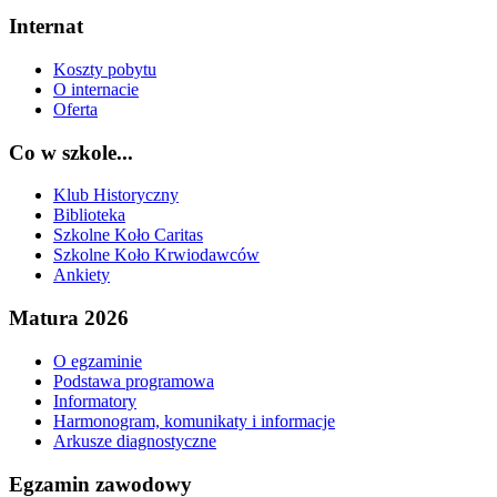
Internat
Koszty pobytu
O internacie
Oferta
Co w szkole...
Klub Historyczny
Biblioteka
Szkolne Koło Caritas
Szkolne Koło Krwiodawców
Ankiety
Matura 2026
O egzaminie
Podstawa programowa
Informatory
Harmonogram, komunikaty i informacje
Arkusze diagnostyczne
Egzamin zawodowy